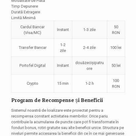
Modalitate de Plată
Timp Depunere
Durată Extragere
Limită Minimă
Cardul Bancar
50
Instant
1-3 zile
(Visa/MC)
RON
1-2
Transfer Bancar
2-4 zile
100 lei
zile
douăzecișipatru
Portofel Digital
Instant
50 lei
ore
100
Crypto
15 min
1-2 h
RON
Program de Recompense și Beneficii
Sistemul noastră de loializare este proiectat pentru a
recompensa constant activitatea membrilor. Orice pariu
contribuie la acumularea de puncte care pot fi transformate în
fonduri bonus, rotiri gratuite sau alte beneficii unice. Structura pe
niveluri permite accesarea la beneficii din ce în ce mai generoase