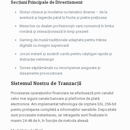
Secțiuni Principale de Divertisment
Sloturi clasice și moderne cu tematici diverse – de la
aventură și legende până la fructe și pietre prețioase
Mese live cu dealeri profesioniști care comunică în limba
română și interacționează în timp prezent
Gaming de masă tradiționale adaptate pentru trăirea
digitală cu imagini superioară
Jocuri instant și scratch cards pentru câștiguri rapide și
distracție neîntrerupt
Turnee săptămânale cu recompense asigurate și
clasamente provocatoare
Sistemul Nostru de Tranzacții
Procesarea operațiunilor financiare se efectuează prin canalul
celor mai sigure canale bancare și platforme de plată
electronice. Am implementat tehnologia de criptare SSL 256-bit
pentru protejarea completă a informațiilor sensibile. Depozitele
sunt procesate instantaneu, iar retragerile sunt finalizate în
maxim 24-48 de h, în funcție de metoda aleasă.