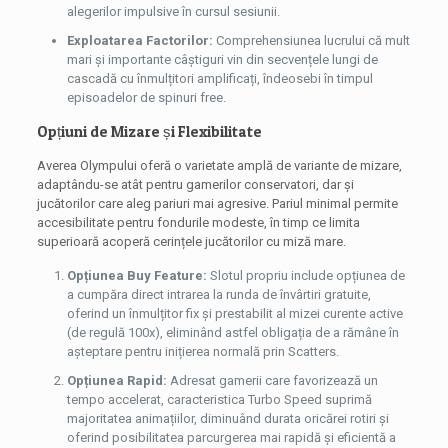
alegerilor impulsive în cursul sesiunii.
Exploatarea Factorilor:
Comprehensiunea lucrului că mult
mari și importante câștiguri vin din secvențele lungi de
cascadă cu înmulțitori amplificați, îndeosebi în timpul
episoadelor de spinuri free.
Opțiuni de Mizare și Flexibilitate
Averea Olympului oferă o varietate amplă de variante de mizare,
adaptându-se atât pentru gamerilor conservatori, dar și
jucătorilor care aleg pariuri mai agresive. Pariul minimal permite
accesibilitate pentru fondurile modeste, în timp ce limita
superioară acoperă cerințele jucătorilor cu miză mare.
Opțiunea Buy Feature:
Slotul propriu include opțiunea de
a cumpăra direct intrarea la runda de învârtiri gratuite,
oferind un înmulțitor fix și prestabilit al mizei curente active
(de regulă 100x), eliminând astfel obligația de a rămâne în
așteptare pentru inițierea normală prin Scatters.
Opțiunea Rapid:
Adresat gamerii care favorizează un
tempo accelerat, caracteristica Turbo Speed suprimă
majoritatea animațiilor, diminuând durata oricărei rotiri și
oferind posibilitatea parcurgerea mai rapidă și eficientă a