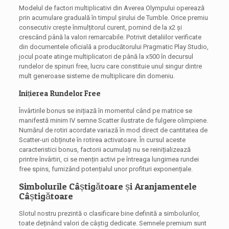
Modelul de factori multiplicativi din Averea Olympului operează
prin acumulare graduală în timpul șirului de Tumble. Orice premiu
consecutiv crește înmulțitorul curent, pornind de la x2 și
crescând până la valori remarcabile. Potrivit detaliilor verificate
din documentele oficială a producătorului Pragmatic Play Studio,
jocul poate atinge multiplicatori de până la x500 în decursul
rundelor de spinuri free, lucru care constituie unul singur dintre
mult generoase sisteme de multiplicare din domeniu.
Inițierea Rundelor Free
Învârtirile bonus se inițiază în momentul când pe matrice se
manifestă minim IV semne Scatter ilustrate de fulgere olimpiene.
Numărul de rotiri acordate variază în mod direct de cantitatea de
Scatter-uri obținute în rotirea activatoare. În cursul aceste
caracteristici bonus, factorii acumulați nu se reinițializează
printre învârtiri, ci se mențin activi pe întreaga lungimea rundei
free spins, furnizând potențialul unor profituri exponențiale.
Simbolurile Câștigătoare și Aranjamentele
Câștigătoare
Slotul nostru prezintă o clasificare bine definită a simbolurilor,
toate deținând valori de câștig dedicate. Semnele premium sunt