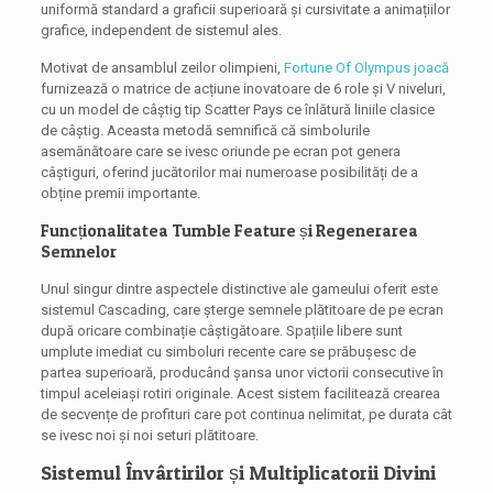
uniformă standard a graficii superioară și cursivitate a animațiilor
grafice, independent de sistemul ales.
Motivat de ansamblul zeilor olimpieni,
Fortune Of Olympus joacă
furnizează o matrice de acțiune inovatoare de 6 role și V niveluri,
cu un model de câștig tip Scatter Pays ce înlătură liniile clasice
de câștig. Aceasta metodă semnifică că simbolurile
asemănătoare care se ivesc oriunde pe ecran pot genera
câștiguri, oferind jucătorilor mai numeroase posibilități de a
obține premii importante.
Funcționalitatea Tumble Feature și Regenerarea
Semnelor
Unul singur dintre aspectele distinctive ale gameului oferit este
sistemul Cascading, care șterge semnele plătitoare de pe ecran
după oricare combinație câștigătoare. Spațiile libere sunt
umplute imediat cu simboluri recente care se prăbușesc de
partea superioară, producând șansa unor victorii consecutive în
timpul aceleiași rotiri originale. Acest sistem facilitează crearea
de secvențe de profituri care pot continua nelimitat, pe durata cât
se ivesc noi și noi seturi plătitoare.
Sistemul Învârtirilor și Multiplicatorii Divini