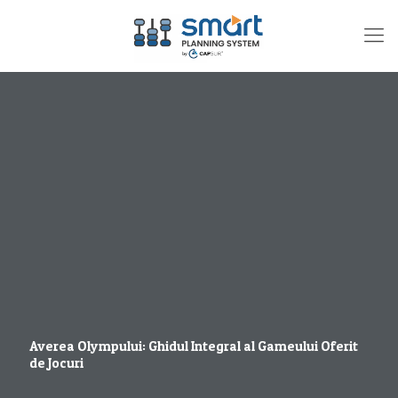
Averea Olympului: Ghidul Integral al Gameului Oferit
de Jocuri