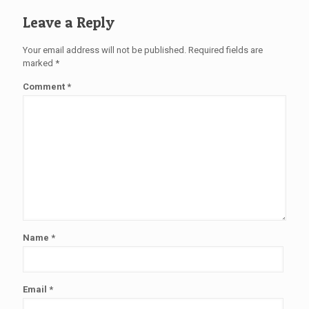
Leave a Reply
Your email address will not be published.
Required fields are
marked
*
Comment
*
Name
*
Email
*