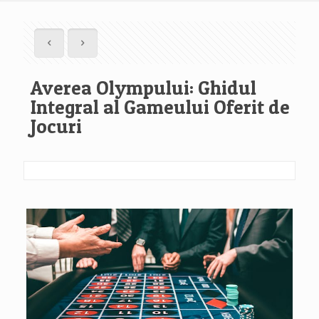
Averea Olympului: Ghidul
Integral al Gameului Oferit de
Jocuri