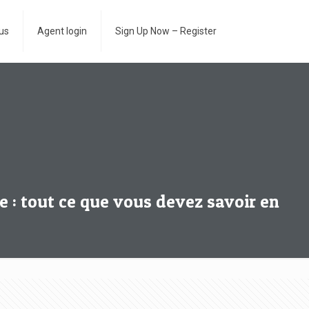
us
Agent login
Sign Up Now – Register
e : tout ce que vous devez savoir en