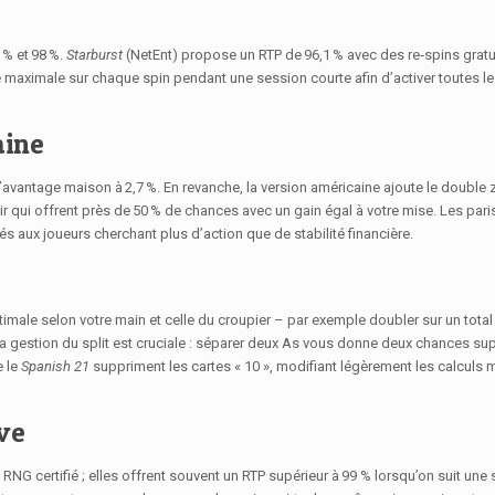
 % et 98 %.
Starburst
(NetEnt) propose un RTP de 96,1 % avec des re‑spins gratuit
maximale sur chaque spin pendant une session courte afin d’activer toutes les
aine
’avantage maison à 2,7 %. En revanche, la version américaine ajoute le double zé
ir qui offrent près de 50 % de chances avec un gain égal à votre mise. Les par
és aux joueurs cherchant plus d’action que de stabilité financière.
ptimale selon votre main et celle du croupier – par exemple doubler sur un tot
a gestion du split est cruciale : séparer deux As vous donne deux chances sup
e le
Spanish 21
suppriment les cartes « 10 », modifiant légèrement les calculs m
ve
n RNG certifié ; elles offrent souvent un RTP supérieur à 99 % lorsqu’on suit une s