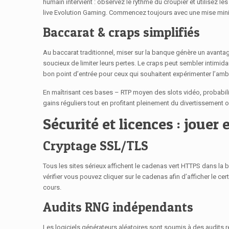
humain intervient : observez le rythme du croupier et utilisez l
live Evolution Gaming. Commencez toujours avec une mise minima
Baccarat & craps simplifiés
Au baccarat traditionnel, miser sur la banque génère un avant
soucieux de limiter leurs pertes. Le craps peut sembler intimid
bon point d’entrée pour ceux qui souhaitent expérimenter l’a
En maîtrisant ces bases – RTP moyen des slots vidéo, probabil
gains réguliers tout en profitant pleinement du divertissement 
Sécurité et licences : jouer
Cryptage SSL/TLS
Tous les sites sérieux affichent le cadenas vert HTTPS dans la
vérifier vous pouvez cliquer sur le cadenas afin d’afficher le cer
cours.
Audits RNG indépendants
Les logiciels générateurs aléatoires sont soumis à des audits r