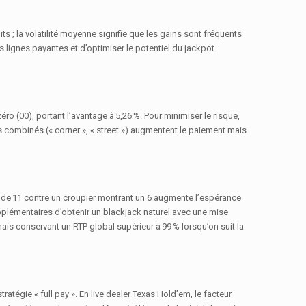
s ; la volatilité moyenne signifie que les gains sont fréquents
 lignes payantes et d’optimiser le potentiel du jackpot
ro (00), portant l’avantage à 5,26 %. Pour minimiser le risque,
is combinés (« corner », « street ») augmentent le paiement mais
al de 11 contre un croupier montrant un 6 augmente l’espérance
plémentaires d’obtenir un blackjack naturel avec une mise
ais conservant un RTP global supérieur à 99 % lorsqu’on suit la
tratégie « full pay ». En live dealer Texas Hold’em, le facteur