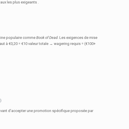
ux les plus exigeants .
chine populaire comme
Book of Dead
. Les exigences de mise
aut à €0,20 = €10 valeur totale → wagering requis = (€100+
)
e avant d’accepter une promotion spécifique proposée par