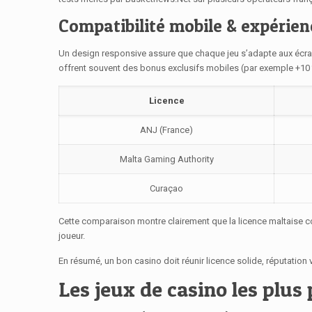
Compatibilité mobile & expérien
Un design responsive assure que chaque jeu s’adapte aux écran
offrent souvent des bonus exclusifs mobiles (par exemple +10 %
Licence
ANJ (France)
Malta Gaming Authority
Curaçao
Cette comparaison montre clairement que la licence maltaise c
joueur.
En résumé, un bon casino doit réunir licence solide, réputation 
Les jeux de casino les plus