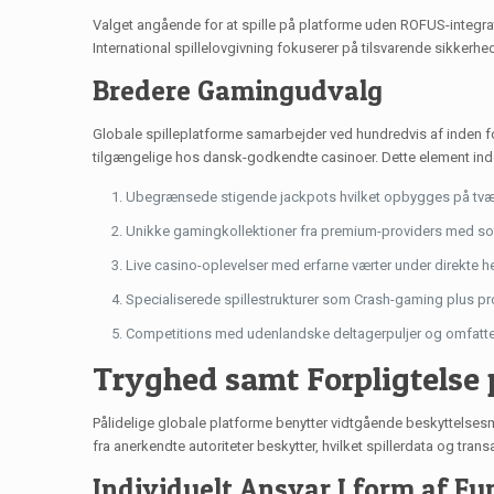
Valget angående for at spille på platforme uden ROFUS-integrat
International spillelovgivning fokuserer på tilsvarende sikkerhed
Bredere Gamingudvalg
Globale spilleplatforme samarbejder ved hundredvis af inden for 
tilgængelige hos dansk-godkendte casinoer. Dette element inde
Ubegrænsede stigende jackpots hvilket opbygges på tvæ
Unikke gamingkollektioner fra premium-providers med so
Live casino-oplevelser med erfarne værter under direkte he
Specialiserede spillestrukturer som Crash-gaming plus pro
Competitions med udenlandske deltagerpuljer og omfatte
Tryghed samt Forpligtelse 
Pålidelige globale platforme benytter vidtgående beskyttelsesme
fra anerkendte autoriteter beskytter, hvilket spillerdata og transa
Individuelt Ansvar I form af F