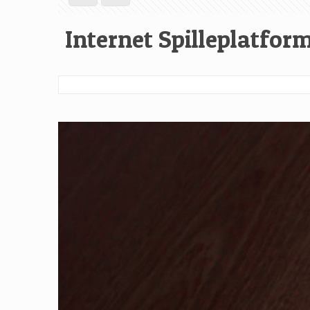
Internet Spilleplatfo