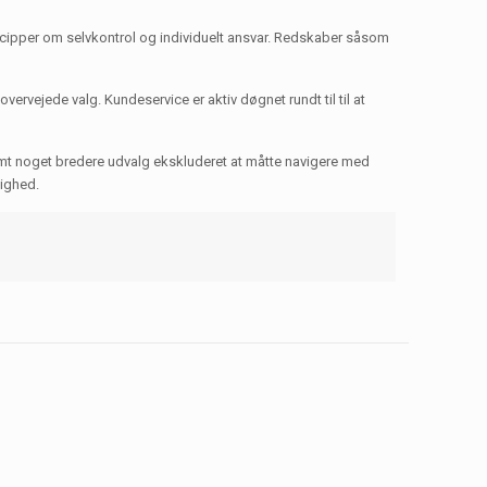
ipper om selvkontrol og individuelt ansvar. Redskaber såsom
rvejede valg. Kundeservice er aktiv døgnet rundt til til at
samt noget bredere udvalg ekskluderet at måtte navigere med
dighed.