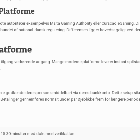
 Platforme
dte autoriteter eksempelvis Malta Gaming Authority eller Curacao eGaming. Diss
er bundet af national-dansk regulering. Differensen ligger hovedsageligt ved 
latforme
ve tilgang vedrørende adgang. Mange moderne platforme leverer instant spilsta
.
re godkende deres person umiddelbart via deres bankkonto. Dette setup sikr
. Betalinger gennemføres normalt under par øjeblikke frem for længere periode
15-30 minutter med dokumentverifikation