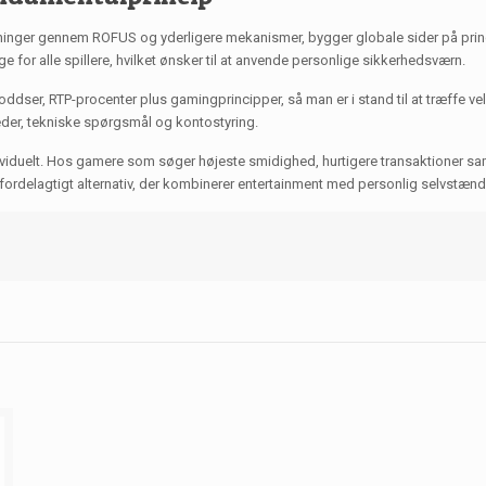
inger gennem ROFUS og yderligere mekanismer, bygger globale sider på princ
ge for alle spillere, hvilket ønsker til at anvende personlige sikkerhedsværn.
er, RTP-procenter plus gamingprincipper, så man er i stand til at træffe velove
der, tekniske spørgsmål og kontostyring.
individuelt. Hos gamere som søger højeste smidighed, hurtigere transaktioner 
ordelagtigt alternativ, der kombinerer entertainment med personlig selvstæn