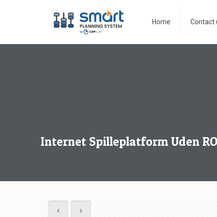
Home
Contact 
Internet Spilleplatform Uden R