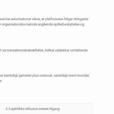
e her autorisationer sikrer, at platformene følger stringente
den organisatoriske metode angående spillerbeskyttelse og
rt via transaktionsbekræftelse, hvilket udelukker omfattende
er samtidigt gameren plus casinoet, samtidigt mens hvordan
r.
2-5 øjeblikke inklusive instant tilgang