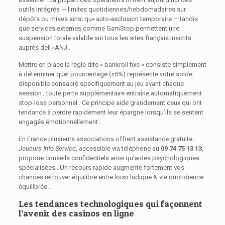
outils intégrés — limites quotidiennes/hebdomadaires sur
dépôts ou mises ainsi qu« auto‑exclusion temporaire — tandis
que services externes comme GamStop permettent une
suspension totale valable sur tous les sites français inscrits
auprès dell »ANJ .
Mettre en place la règle dite « bankroll fixe » consiste simplement
à déterminer quel pourcentage (≤5%) représente votre solde
disponible consacré spécifiquement au jeu avant chaque
session ; toute perte supplémentaire entraîne automatiquement
stop‑loss personnel . Ce principe aide grandement ceux qui ont
tendance à perdre rapidement leur épargne lorsqu’ils se sentent
engagés émotionnellement .
En France plusieurs associations offrent assistance gratuite :
Joueurs Info Service
, accessible via téléphone au
09 74 75 13 13
,
propose conseils confidentiels ainsi qu’aides psychologiques
spécialisées . Un recours rapide augmente fortement vos
chances retrouver équilibre entre loisir ludique & vie quotidienne
équilibrée .
Les tendances technologiques qui façonnent
l’avenir des casinos en ligne