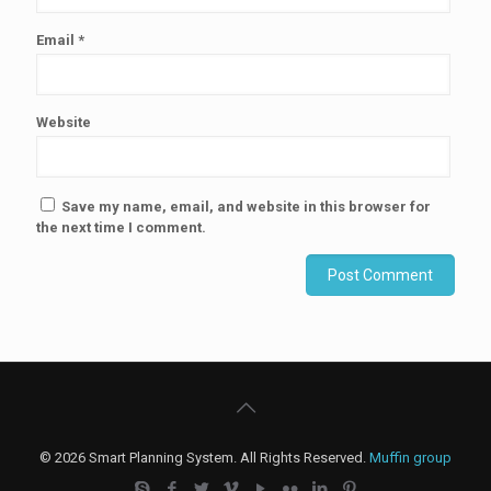
Email
*
Website
Save my name, email, and website in this browser for
the next time I comment.
© 2026 Smart Planning System. All Rights Reserved.
Muffin group