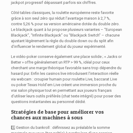
jackpot progressif dépassant parfois six chiffres.
Côté tables classiques, la roulette européenne reste favorite
grâce à son seul zéro qui réduit l’avantage maison à 2,7 %,
contre 5,26 % pour sa version américaine dotée du double zéro.
Le blackjack quant à lui propose plusieurs variantes – “European
Blackjack”, “Infinite Blackjack” ou “Blackjack Switch” – chacune
ajustant légèrement la règle du double down ou du split afin
d’influencer le rendement global du joueur expérimenté.
Le vidéo‑poker conserve également une place solide ; « Jacks or
Better » offre généralement un RTP > 99 %, idéal pour ceux
cherchant une marge théorique favorable sans trop dépendre du
hasard pur. Enfin les casinos live introduisent l’interaction réelle
via webcam : croupier humain pour roulette Live, baccarat Live
ou poker Texas Hold’em Live créent une immersion proche du
vrai salon physique tout en permettant aux joueurs français
d’utiliser leurs outils préférés (chat texte intégré) pour poser des
questions instantanées au personnel dédié.
Stratégies de base pour améliorer vos
chances aux machines à sous
1️⃣ Gestion du bankroll : définissez au préalable la somme