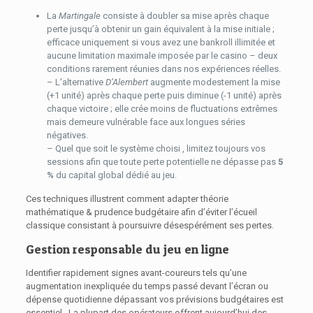
La
Martingale
consiste à doubler sa mise après chaque
perte jusqu’à obtenir un gain équivalent à la mise initiale ;
efficace uniquement si vous avez une bankroll illimitée et
aucune limitation maximale imposée par le casino – deux
conditions rarement réunies dans nos expériences réelles.
– L’alternative
D’Alembert
augmente modestement la mise
(+1 unité) après chaque perte puis diminue (-1 unité) après
chaque victoire ; elle crée moins de fluctuations extrêmes
mais demeure vulnérable face aux longues séries
négatives.
– Quel que soit le système choisi , limitez toujours vos
sessions afin que toute perte potentielle ne dépasse pas
5
%
du capital global dédié au jeu.
Ces techniques illustrent comment adapter théorie
mathématique & prudence budgétaire afin d’éviter l’écueil
classique consistant à poursuivre désespérément ses pertes.
Gestion responsable du jeu en ligne
Identifier rapidement signes avant-coureurs tels qu’une
augmentation inexpliquée du temps passé devant l’écran ou
dépense quotidienne dépassant vos prévisions budgétaires est
essentiel . La plupart des opérateurs offrent aujourd’hui des