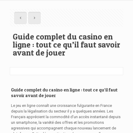
Guide complet du casino en
ligne : tout ce qu’il faut savoir
avant de jouer
Guide complet du casino en ligne : tout ce qu’il faut
savoir avant de jouer
Le jeu en ligne connaît une croissance fulgurante en France
depuis la légalisation du secteur il y a quelques années. Les
Français apprécient la commodité d’un accès instantané depuis
un smartphone, la variété des offres et les promotions
agressives qui accompagnent chaque nouveau lancement de