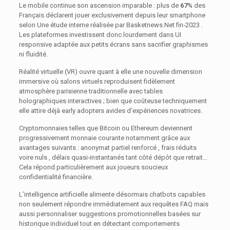
Le mobile continue son ascension imparable : plus de
67%
des
Français déclarent jouer exclusivement depuis leur smartphone
selon Une étude interne réalisée par Basketnews.Net fin‑2023 .
Les plateformes investissent donc lourdement dans UI
responsive adaptée aux petits écrans sans sacrifier graphismes
ni fluidité.
Réalité virtuelle (VR) ouvre quant à elle une nouvelle dimension
immersive où salons virtuels reproduisent fidèlement
atmosphère parisienne traditionnelle avec tables
holographiques interactives ; bien que coûteuse techniquement
elle attire déjà early adopters avides d’expériences novatrices.
Cryptomonnaies telles que Bitcoin ou Ethereum deviennent
progressivement monnaie courante notamment grâce aux
avantages suivants : anonymat partiel renforcé , frais réduits
voire nuls , délais quasi‑instantanés tant côté dépôt que retrait…
Cela répond particulièrement aux joueurs soucieux
confidentialité financière.
L’intelligence artificielle alimente désormais chatbots capables
non seulement répondre immédiatement aux requêtes FAQ mais
aussi personnaliser suggestions promotionnelles basées sur
historique individuel tout en détectant comportements