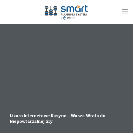
Lizaro Internetowe Kasyno – Wasza Wrota do
Niepowtarzalnej Gry