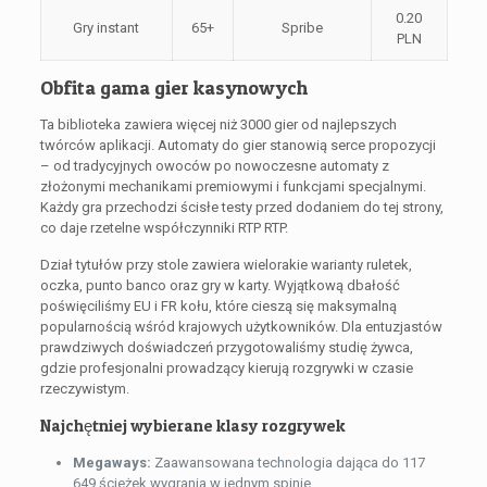
0.20
Gry instant
65+
Spribe
PLN
Obfita gama gier kasynowych
Ta biblioteka zawiera więcej niż 3000 gier od najlepszych
twórców aplikacji. Automaty do gier stanowią serce propozycji
– od tradycyjnych owoców po nowoczesne automaty z
złożonymi mechanikami premiowymi i funkcjami specjalnymi.
Każdy gra przechodzi ścisłe testy przed dodaniem do tej strony,
co daje rzetelne współczynniki RTP RTP.
Dział tytułów przy stole zawiera wielorakie warianty ruletek,
oczka, punto banco oraz gry w karty. Wyjątkową dbałość
poświęciliśmy EU i FR kołu, które cieszą się maksymalną
popularnością wśród krajowych użytkowników. Dla entuzjastów
prawdziwych doświadczeń przygotowaliśmy studię żywca,
gdzie profesjonalni prowadzący kierują rozgrywki w czasie
rzeczywistym.
Najchętniej wybierane klasy rozgrywek
Megaways:
Zaawansowana technologia dająca do 117
649 ścieżek wygrania w jednym spinie