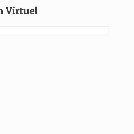
n Virtuel