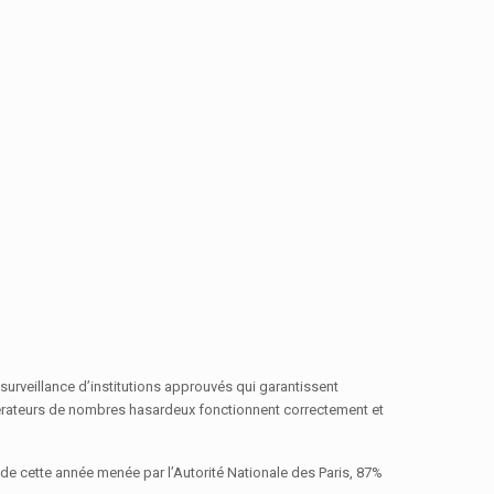
 surveillance d’institutions approuvés qui garantissent
 générateurs de nombres hasardeux fonctionnent correctement et
de cette année menée par l’Autorité Nationale des Paris, 87%