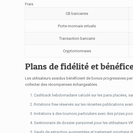
Frais
CB bancaires
Porte-monnaie virtuels
Transaction bancaire
Cryptomonnaies
Plans de fidélité et bénéfic
Les utilisateurs assidus bénéficient de bonus progressives pe
collecter des récompenses échangeables.
Cashback hebdomadaire calculé sur les paris placées, s
Rotations free réservés sur les récentes publications avant 
Invitations à des tournois particuliers avec des prizes po
Gestionnaire de dossier personnel pour les utilisateurs VI
Seuils de extraction augmentées et traitement prioritair