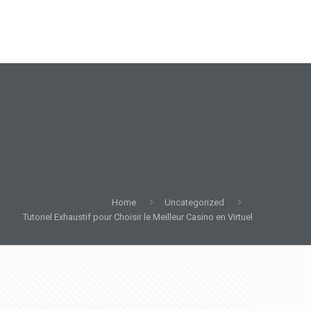
Home
Uncategorized
Tutoriel Exhaustif pour Choisir le Meilleur Casino en Virtuel