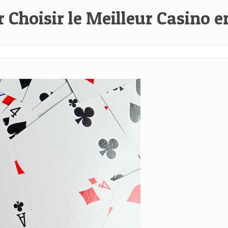
 Choisir le Meilleur Casino e