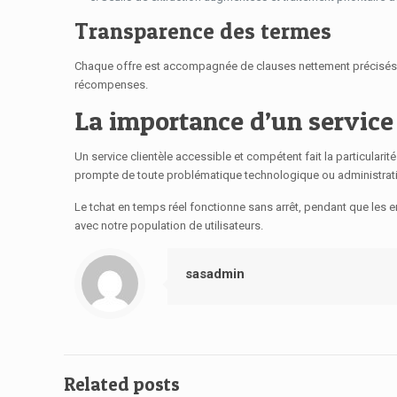
Transparence des termes
Chaque offre est accompagnée de clauses nettement précisés, s
récompenses.
La importance d’un service
Un service clientèle accessible et compétent fait la particular
prompte de toute problématique technologique ou administrati
Le tchat en temps réel fonctionne sans arrêt, pendant que les e
avec notre population de utilisateurs.
sasadmin
Related posts