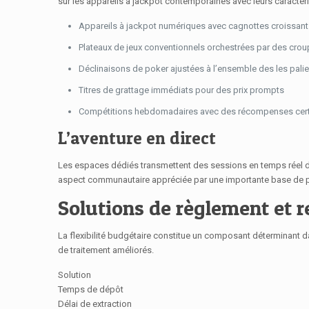
sur les appareils à jackpot contemporaines avec leurs caractéri
Appareils à jackpot numériques avec cagnottes croissant
Plateaux de jeux conventionnels orchestrées par des croup
Déclinaisons de poker ajustées à l’ensemble des les pal
Titres de grattage immédiats pour des prix prompts
Compétitions hebdomadaires avec des récompenses cer
L’aventure en direct
Les espaces dédiés transmettent des sessions en temps réel de
aspect communautaire appréciée par une importante base de 
Solutions de règlement et r
La flexibilité budgétaire constitue un composant déterminant da
de traitement améliorés.
Solution
Temps de dépôt
Délai de extraction