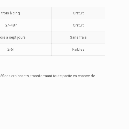
trois à cinq j
Gratuit
24-48 h
Gratuit
rois à sept jours
Sans frais
2-6 h
Faibles
fices croissants, transformant toute partie en chance de