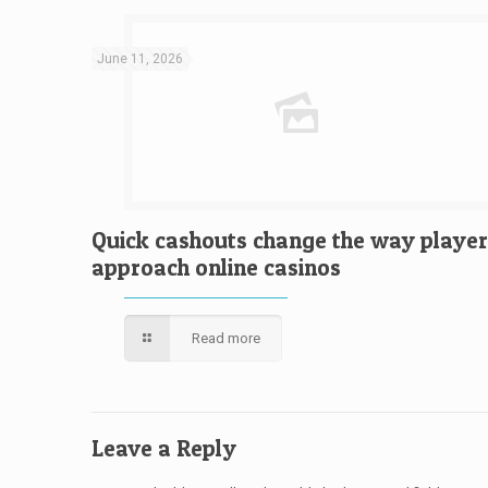
June 11, 2026
Quick cashouts change the way player
approach online casinos
Read more
Leave a Reply