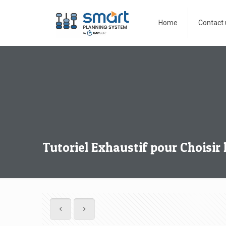
Home
Contact 
Tutoriel Exhaustif pour Choisir 