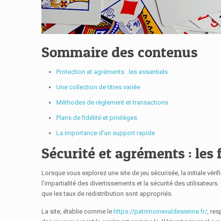
Sommaire des contenus
Protection et agréments : les essentiels
Une collection de titres variée
Méthodes de règlement et transactions
Plans de fidélité et privilèges
La importance d’un support rapide
Sécurité et agréments : le
Lorsque vous explorez une site de jeu sécurisée, la initiale vér
l’impartialité des divertissements et la sécurité des utilisateu
que les taux de redistribution sont appropriés.
La site, établie comme le
https://patrimoinevaldesienne.fr/
, re