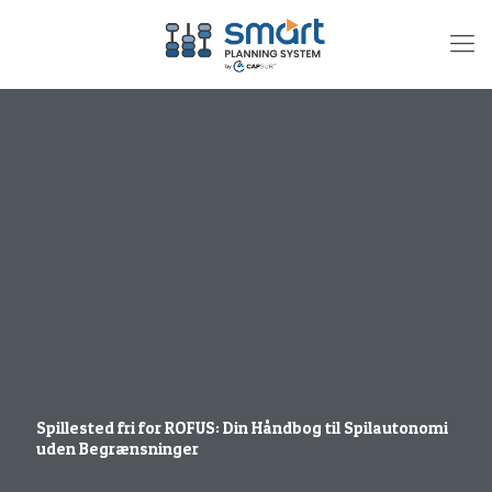
Spillested fri for ROFUS: Din Håndbog til Spilautonomi
uden Begrænsninger