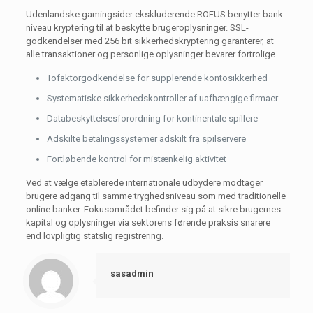
Udenlandske gamingsider ekskluderende ROFUS benytter bank-
niveau kryptering til at beskytte brugeroplysninger. SSL-
godkendelser med 256 bit sikkerhedskryptering garanterer, at
alle transaktioner og personlige oplysninger bevarer fortrolige.
Tofaktorgodkendelse for supplerende kontosikkerhed
Systematiske sikkerhedskontroller af uafhængige firmaer
Databeskyttelsesforordning for kontinentale spillere
Adskilte betalingssystemer adskilt fra spilservere
Fortløbende kontrol for mistænkelig aktivitet
Ved at vælge etablerede internationale udbydere modtager
brugere adgang til samme tryghedsniveau som med traditionelle
online banker. Fokusområdet befinder sig på at sikre brugernes
kapital og oplysninger via sektorens førende praksis snarere
end lovpligtig statslig registrering.
sasadmin