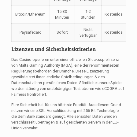
15-30
1-2
Bitcoin/Ethereum
Kostenlos
Minuten
Stunden
Nicht
Paysafecard
Sofort
Kostenlos
verfügbar
Lizenzen und Sicherheitskriterien
Das Casino operieren unter einer offiziellen Glücksspiellizenz
von Malta Gaming Authority (MGA), eine der renommiertesten
Regulierungsbehörden der Branche. Diese Lizenzierung
gewährleistet Ihnen ehrliche Spielbedingungen & den
Datenschutz Ihrer persönlichen Daten. Sämtliche unsere Spiele
werden ständig von unabhängigen Testlaboren wie eCOGRA auf
Fairness kontrolliert.
Eure Sicherheit hat für uns höchste Priorität. Aus diesem Grund
nutzen wir eine SSL-Verschlüsselung mit 256-Bit-Technologie,
die dem Bankstandard genügt. Alle sensiblen Daten werden
verschlüsselt übertragen & auf gesicherten Servern in der EU-
Union verwahrt.