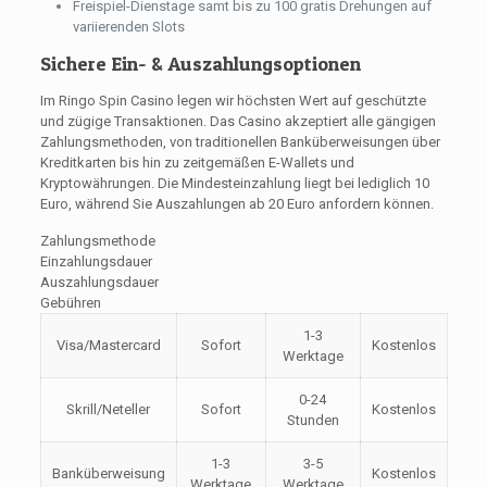
Freispiel-Dienstage samt bis zu 100 gratis Drehungen auf
variierenden Slots
Sichere Ein- & Auszahlungsoptionen
Im Ringo Spin Casino legen wir höchsten Wert auf geschützte
und zügige Transaktionen. Das Casino akzeptiert alle gängigen
Zahlungsmethoden, von traditionellen Banküberweisungen über
Kreditkarten bis hin zu zeitgemäßen E-Wallets und
Kryptowährungen. Die Mindesteinzahlung liegt bei lediglich 10
Euro, während Sie Auszahlungen ab 20 Euro anfordern können.
Zahlungsmethode
Einzahlungsdauer
Auszahlungsdauer
Gebühren
1-3
Visa/Mastercard
Sofort
Kostenlos
Werktage
0-24
Skrill/Neteller
Sofort
Kostenlos
Stunden
1-3
3-5
Banküberweisung
Kostenlos
Werktage
Werktage