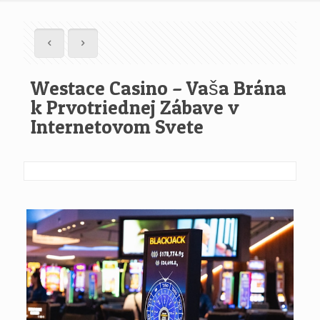
Westace Casino – Vaša Brána
k Prvotriednej Zábave v
Internetovom Svete