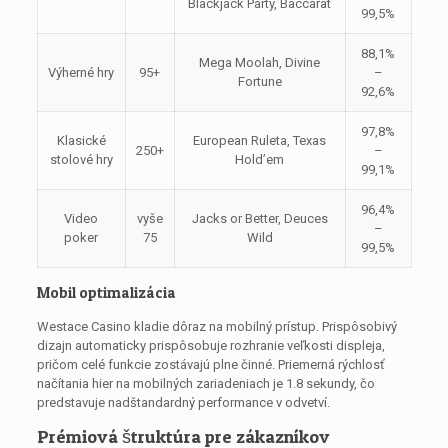
Blackjack Párty, Baccarat
99,5%
88,1%
Mega Moolah, Divine
Výherné hry
95+
–
Fortune
92,6%
97,8%
Klasické
European Ruleta, Texas
250+
–
stolové hry
Hold’em
99,1%
96,4%
Video
vyše
Jacks or Better, Deuces
–
poker
75
Wild
99,5%
Mobil optimalizácia
Westace Casino kladie dôraz na mobilný prístup. Prispôsobivý
dizajn automaticky prispôsobuje rozhranie veľkosti displeja,
pričom celé funkcie zostávajú plne činné. Priemerná rýchlosť
načítania hier na mobilných zariadeniach je 1.8 sekundy, čo
predstavuje nadštandardný performance v odvetví.
Prémiová štruktúra pre zákazníkov