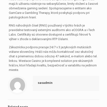
majú k užívaniu nástroje na sebavylúčenie, limity vložení a časové
obmedzenia gaming sedení. Spolupracujeme s entitami ako
GamCare a Gambling Therapy, ktoré poskytujú podporu pri
patologickom hraní.
RNG náhodných čísel (RNG) používaný v týchto hrách je
pravidelne testovaný externými audítormi ako eCOGRA a i-Tech
Labs. Certifikáty sú otvorene dostupné a certifikujú férové %
výhier v zhode s deklarovanými RTP číslami.
Zákaznícka podpora pracuje 24/7 v 3 jazykových mutáciách
vrátane slovenčiny. Hráči nás môžu kontaktovať cez skutočný
chat s priemernou dobou odozvy 47 sekúnd, e-mailom alebo tel.
linkou. Westace Casino je komplexné solution pre skúsených
hráčov, ktorí hľadajú kvalitu, bezpečnosť a variabilitu na jedinom
mieste.
sasadmin
Related posts