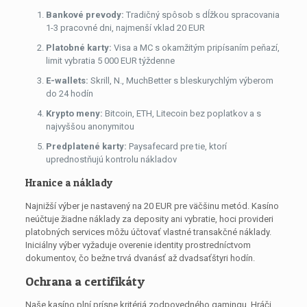
Bankové prevody:
Tradičný spôsob s dĺžkou spracovania
1-3 pracovné dni, najmenší vklad 20 EUR
Platobné karty:
Visa a MC s okamžitým pripísaním peňazí,
limit vybratia 5 000 EUR týždenne
E-wallets:
Skrill, N., MuchBetter s bleskurychlým výberom
do 24 hodín
Krypto meny:
Bitcoin, ETH, Litecoin bez poplatkov a s
najvyššou anonymitou
Predplatené karty:
Paysafecard pre tie, ktorí
uprednostňujú kontrolu nákladov
Hranice a náklady
Najnižší výber je nastavený na 20 EUR pre väčšinu metód. Kasíno
neúčtuje žiadne náklady za deposity ani vybratie, hoci provideri
platobných services môžu účtovať vlastné transakčné náklady.
Iniciálny výber vyžaduje overenie identity prostredníctvom
dokumentov, čo bežne trvá dvanásť až dvadsaťštyri hodín.
Ochrana a certifikáty
Naše kasíno plní prísne kritériá zodpovedného gamingu. Hráči