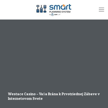
Westace Casino – Vaša Brána k Prvotriednej Zábave v
Internetovom Svete