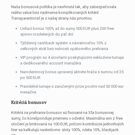
Naša bonusová politika je navrhnutá tak, aby zabezpečovala
reálnu value bez nadmerne komplikovaných kritérií.
Transparentnosť je z našej strany nás prioritou.
Uvítací bonus 100% až do sumy 500 EUR plus 200 free
spinov rozdelených do päť dní
Týždenný cashback systém s návratnosťou 10% z
celkových strát bez nutnosti opätovného prehrania
VIP program so 4 úrovňami poskytujúcimi exkluzívne turnaje
a dedikovaného account manažéra
Narodeninový bonus upravený aktivite hráča s sumou od 25
po 500 EUR
Pravidelné turnaje s zaručenými prize poolmi nad 50 000 eur
mesačne
Kritériá bonusov
Kritériá na prehranie bonusov sú fixované na 35x bonusovej
sumy, čo korešponduje priemeru v odvetví. Maximálna win z free
otočení je limitovaná na 100 EUR, pričom kontribúcie jednotlivých
hier sa kalkulujú nasledovne: sloty 100%, ruleta 10%, blackjack