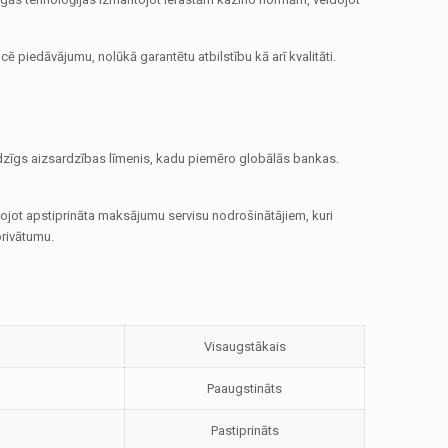
 piedāvājumu, nolūkā garantētu atbilstību kā arī kvalitāti.
īdzīgs aizsardzības līmenis, kadu piemēro globālās bankas.
ojot apstiprināta maksājumu servisu nodrošinātājiem, kuri
privātumu.
Visaugstākais
Paaugstināts
Pastiprināts