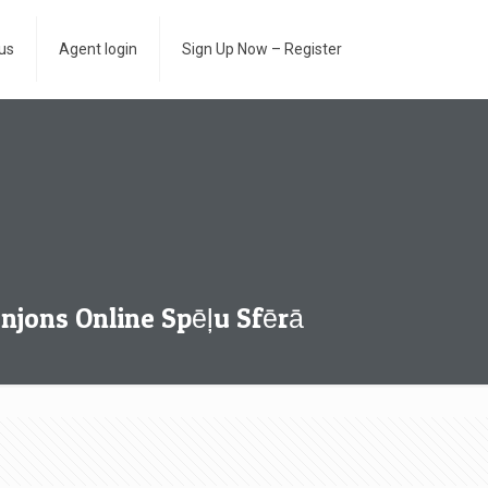
us
Agent login
Sign Up Now – Register
njons Online Spēļu Sfērā