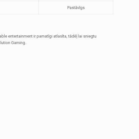
Pastāvīgs
e entertainment ir pamatīgi atlasīta, tādēļ lai sniegtu
olution Gaming.