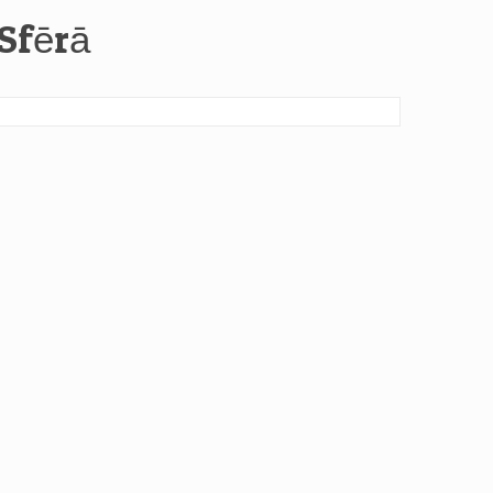
 Sfērā