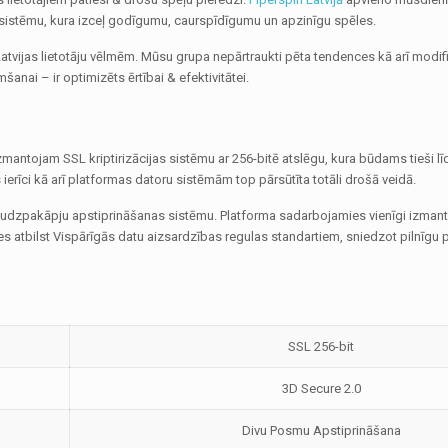
i sistēmu, kura izceļ godīgumu, caurspīdīgumu un apzinīgu spēles.
tvijas lietotāju vēlmēm. Mūsu grupa nepārtraukti pēta tendences kā arī modificē
anai – ir optimizēts ērtībai & efektivitātei.
ntojam SSL kriptirizācijas sistēmu ar 256-bitē atslēgu, kura būdams tieši l
rīci kā arī platformas datoru sistēmām top pārsūtīta totāli drošā veidā.
audzpakāpju apstiprināšanas sistēmu. Platforma sadarbojamies vienīgi izmant
es atbilst Vispārīgās datu aizsardzības regulas standartiem, sniedzot pilnīgu 
SSL 256-bit
3D Secure 2.0
Divu Posmu Apstiprināšana