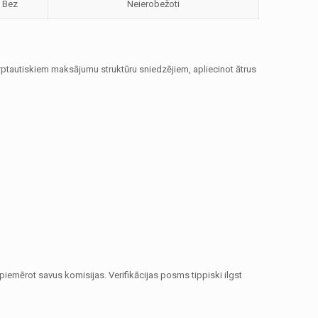
Bez
Neierobežoti
rptautiskiem maksājumu struktūru sniedzējiem, apliecinot ātrus
emērot savus komisijas. Verifikācijas posms tippiski ilgst