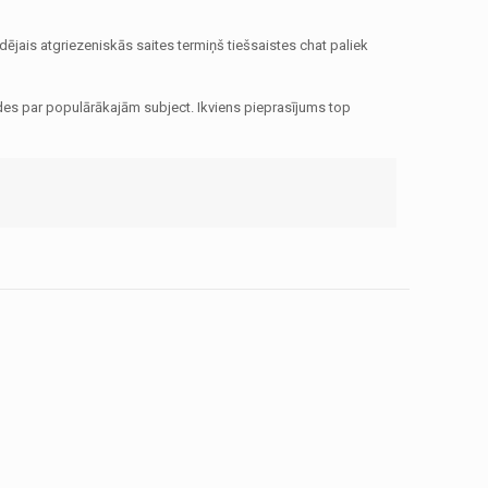
dējais atgriezeniskās saites termiņš tiešsaistes chat paliek
ldes par populārākajām subject. Ikviens pieprasījums top