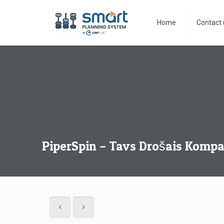
Home
Contact 
PiperSpin – Tavs Drošais Kompa