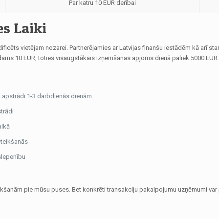
Par katru 10 EUR derībai
s Laiki
cēts vietējam nozarei. Partnerējamies ar Latvijas finanšu iestādēm kā arī sta
dams 10 EUR, toties visaugstākais izņemšanas apjoms dienā paliek 5000 EUR.
 apstrādi 1-3 darbdienās dienām
trādi
aikā
eteikšanās
slepenību
kšanām pie mūsu puses. Bet konkrēti transakciju pakalpojumu uzņēmumi var pi