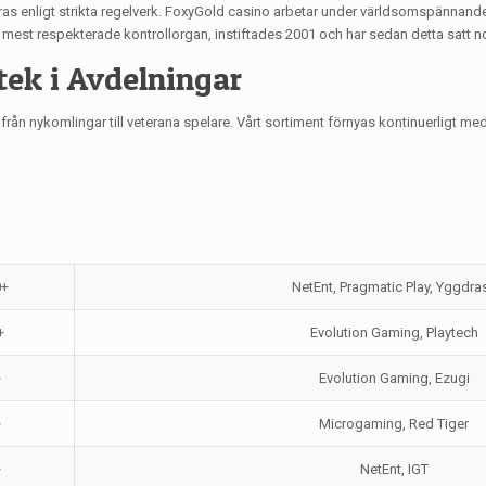
leras enligt strikta regelverk. FoxyGold casino arbetar under världsomspännan
 mest respekterade kontrollorgan, instiftades 2001 och har sedan detta satt nor
tek i Avdelningar
från nykomlingar till veterana spelare. Vårt sortiment förnyas kontinuerligt m
0+
NetEnt, Pragmatic Play, Yggdras
+
Evolution Gaming, Playtech
+
Evolution Gaming, Ezugi
+
Microgaming, Red Tiger
+
NetEnt, IGT