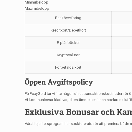
Minimibelopp
Maximibelopp
Banköverföring
Kreditkort/Debetkort
E-plånböcker
Kryptovalutor
Förbetalda kort
Öppen Avgiftspolicy
På FoxyGold tar vi inte någonsin ut transaktionskostnader för öv
Vi kommunicerar klart varje bestämmelser innan spelaren slutfö
Exklusiva Bonusar och Ka
Vårat lojalitetsprogram har strukturerats för att premiera både