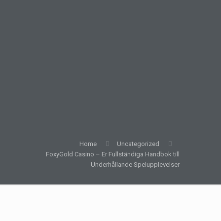
Home
Uncategorized
FoxyGold Casino – Er Fullständiga Handbok till
Underhållande Spelupplevelser