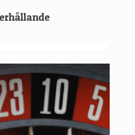
derhållande