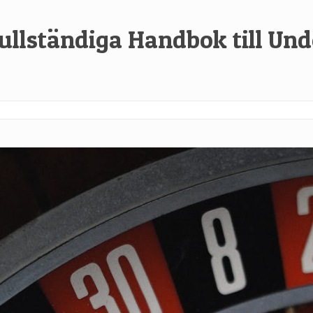
Fullständiga Handbok till Un