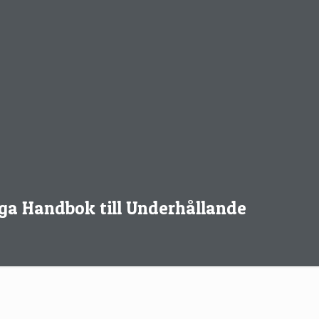
iga Handbok till Underhållande