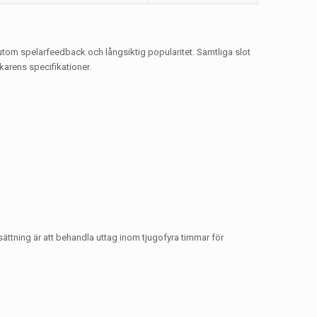
ssutom spelarfeedback och långsiktig popularitet. Samtliga slot
rkarens specifikationer.
ättning är att behandla uttag inom tjugofyra timmar för