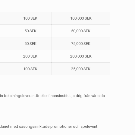
100 SEK
100,000 SEK
50 SEK
50,000 SEK
50 SEK
75,000 SEK
200 SEK
200,000 SEK
100 SEK
25,000 SEK
etalningsleverantör eller finansinstitut, aldrig från vår sida.
lendariet med säsongsinriktade promotioner och spelevent.