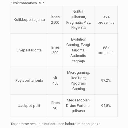
Keskimääräinen RTP
NetEnt-
lähes
julkaisut,
96.4
Kolikkopelitarjonta
2500
Pragmatic Play,
prosenttia
Play’n GO
Evolution
Gaming, Ezugi-
lähes
98.7
Livepelitarjonta
tarjonta,
200
prosenttia
Authentic-
tarjoaja
Microgaming,
yli
RedTiger,
Pöytäpelitarjonta
97,2%
450
Yggdrasil
Gaming
Mega Moolah,
lähes
Jackpot-pelit
Divine Fortune -
94,8%
90
julkaisu
Tarjoamme senkin ainutlaatuisen hakutoiminnon, jonka