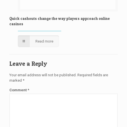
Quick cashouts change the way players approach online
casinos
Read more
Leave a Reply
Your email address will not be published.
Required fields are
marked
*
Comment
*