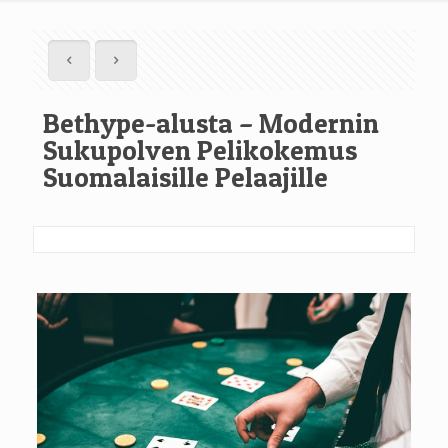
Bethype-alusta – Modernin
Sukupolven Pelikokemus
Suomalaisille Pelaajille