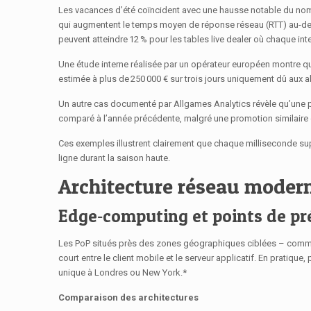
Les vacances d’été coïncident avec une hausse notable du nomb
qui augmentent le temps moyen de réponse réseau (RTT) au-delà 
peuvent atteindre 12 % pour les tables live dealer où chaque in
Une étude interne réalisée par un opérateur européen montre qu
estimée à plus de 250 000 € sur trois jours uniquement dû aux 
Un autre cas documenté par Allgames Analytics révèle qu’une pl
comparé à l’année précédente, malgré une promotion similaire of
Ces exemples illustrent clairement que chaque milliseconde su
ligne durant la saison haute.
Architecture réseau moderne 
Edge‑computing et points de pr
Les PoP situés près des zones géographiques ciblées – comme Ma
court entre le client mobile et le serveur applicatif. En prati
unique à Londres ou New York.*
Comparaison des architectures