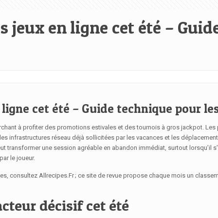
s jeux en ligne cet été – Guid
n ligne cet été – Guide technique pour l
nt à profiter des promotions estivales et des tournois à gros jackpot. Les pic
es infrastructures réseau déjà sollicitées par les vacances et les déplacements
t transformer une session agréable en abandon immédiat, surtout lorsqu’il s’agit
par le joueur.
es, consultez Allrecipes.Fr ; ce site de revue propose chaque mois un classem
acteur décisif cet été