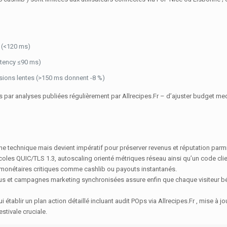
 (<120 ms)
atency ≤90 ms)
ons lentes (>150 ms donnent -8 %)
 par analyses publiées régulièrement par Allrecipes.Fr – d’ajuster budget medi
ne technique mais devient impératif pour préserver revenus et réputation parmi 
oles QUIC/TLS 1.3, autoscaling orienté métriques réseau ainsi qu’un code cl
 monétaires critiques comme cashlib ou payouts instantanés.
s et campagnes marketing synchronisées assure enfin que chaque visiteur bé
tablir un plan action détaillé incluant audit POps via Allrecipes.Fr , mise à
estivale cruciale.