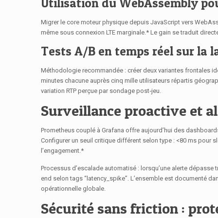
Utilisation du WebAssembly pou
Migrer le core moteur physique depuis JavaScript vers WebAssem
même sous connexion LTE marginale.* Le gain se traduit directe
Tests A/B en temps réel sur la 
Méthodologie recommandée : créer deux variantes frontales iden
minutes chacune auprès cinq mille utilisateurs répartis géogr
variation RTP perçue par sondage post‑jeu.
Surveillance proactive et al
Prometheus couplé à Grafana offre aujourd’hui des dashboards 
Configurer un seuil critique différent selon type : <80 ms pour
l’engagement.*
Processus d’escalade automatisé : lorsqu’une alerte dépasse 
end selon tags “latency_spike”. L’ensemble est documenté da
opérationnelle globale.
Sécurité sans friction : pr