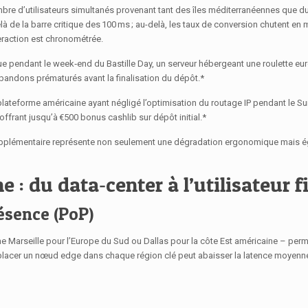
re d’utilisateurs simultanés provenant tant des îles méditerranéennes que du
de la barre critique des 100 ms ; au-delà, les taux de conversion chutent en m
teraction est chronométrée.
e pendant le week‑end du Bastille Day, un serveur hébergeant une roulette eu
abandons prématurés avant la finalisation du dépôt.*
ateforme américaine ayant négligé l’optimisation du routage IP pendant le Su
frant jusqu’à €500 bonus cashlib sur dépôt initial.*
pplémentaire représente non seulement une dégradation ergonomique mais égal
: du data‑center à l’utilisateur f
ésence (PoP)
rseille pour l’Europe du Sud ou Dallas pour la côte Est américaine – permett
que, placer un nœud edge dans chaque région clé peut abaisser la latence moyen