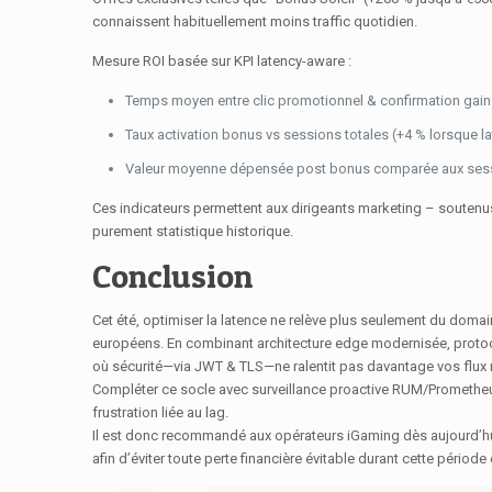
connaissent habituellement moins traffic quotidien.
Mesure ROI basée sur KPI latency-aware :
Temps moyen entre clic promotionnel & confirmation gain
Taux activation bonus vs sessions totales (+4 % lorsque l
Valeur moyenne dépensée post bonus comparée aux sessi
Ces indicateurs permettent aux dirigeants marketing – soutenus
purement statistique historique.
Conclusion
Cet été, optimiser la latence ne relève plus seulement du domai
européens. En combinant architecture edge modernisée, protoc
où sécurité—via JWT & TLS—ne ralentit pas davantage vos flux
Compléter ce socle avec surveillance proactive RUM/Prometheu
frustration liée au lag.
Il est donc recommandé aux opérateurs iGaming dès aujourd’hui é
afin d’éviter toute perte financière évitable durant cette période 