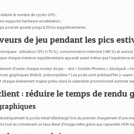
réduire le nombre de cycles CPU ;
ure supporte hardware acceleration ;
qui pourrait ajouter jusqu’à 20 ms supplémentaires.
eurs de jeu pendant les pics est
 principaux : utilisation CPU (>70 %), consommation mémoire (>80 %) et surto
ue chaque instance supplémentaire apparaît avant même que l’expérience uti
ent d’isoler chaque moteur de jeu – slot « Golden Phoenix », blackjack « High
nces graphiques WebGL précompilées.* Les pods sont préchauffés (« warm‑up 
nt chaque événement majeur prévu dans le calendrier promotionnel summer ser
lient : réduire le temps de rendu
graphiques
 drastiquement le poids initial téléchargé lors du premier chargement d’une 
 ms tout en conservant un taux élevé d’image nette grâce aux capacités HDR n