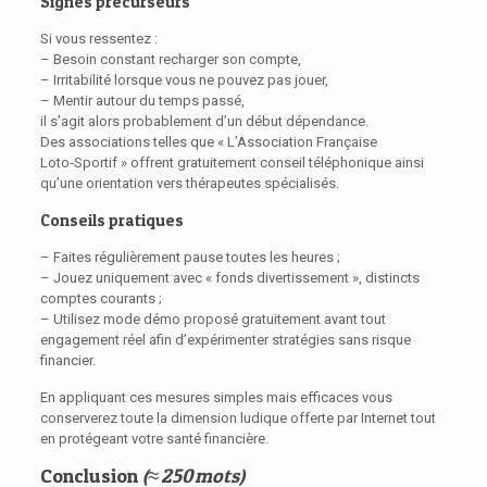
Signes précurseurs
Si vous ressentez :
– Besoin constant recharger son compte,
– Irritabilité lorsque vous ne pouvez pas jouer,
– Mentir autour du temps passé,
il s’agit alors probablement d’un début dépendance.
Des associations telles que « L’Association Française
Loto‑Sportif » offrent gratuitement conseil téléphonique ainsi
qu’une orientation vers thérapeutes spécialisés.
Conseils pratiques
– Faites régulièrement pause toutes les heures ;
– Jouez uniquement avec « fonds divertissement », distincts
comptes courants ;
– Utilisez mode démo proposé gratuitement avant tout
engagement réel afin d’expérimenter stratégies sans risque
financier.
En appliquant ces mesures simples mais efficaces vous
conserverez toute la dimension ludique offerte par Internet tout
en protégeant votre santé financière.
Conclusion
(≈ 250 mots)