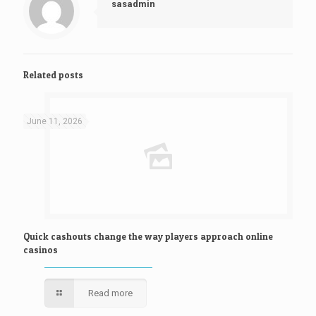
sasadmin
Related posts
June 11, 2026
Quick cashouts change the way players approach online
casinos
Read more