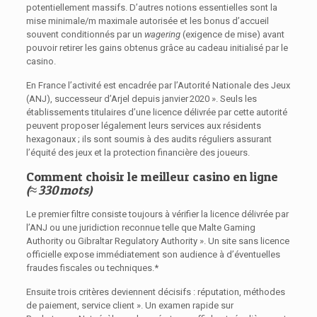
potentiellement massifs. D’autres notions essentielles sont la
mise minimale/m maximale autorisée et les bonus d’accueil
souvent conditionnés par un
wagering
(exigence de mise) avant
pouvoir retirer les gains obtenus grâce au cadeau initialisé par le
casino.
En France l’activité est encadrée par l’Autorité Nationale des Jeux
(ANJ), successeur d’Arjel depuis janvier 2020 ». Seuls les
établissements titulaires d’une licence délivrée par cette autorité
peuvent proposer légalement leurs services aux résidents
hexagonaux ; ils sont soumis à des audits réguliers assurant
l’équité des jeux et la protection financière des joueurs.
Comment choisir le meilleur casino en ligne
(≈ 330 mots)
Le premier filtre consiste toujours à vérifier la licence délivrée par
l’ANJ ou une juridiction reconnue telle que Malte Gaming
Authority ou Gibraltar Regulatory Authority ». Un site sans licence
officielle expose immédiatement son audience à d’éventuelles
fraudes fiscales ou techniques.*
Ensuite trois critères deviennent décisifs : réputation, méthodes
de paiement, service client ». Un examen rapide sur