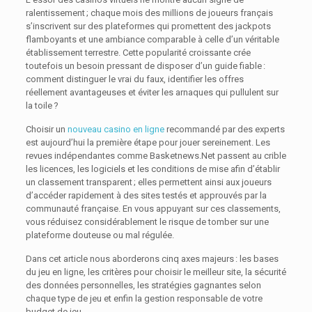
ralentissement ; chaque mois des millions de joueurs français
s’inscrivent sur des plateformes qui promettent des jackpots
flamboyants et une ambiance comparable à celle d’un véritable
établissement terrestre. Cette popularité croissante crée
toutefois un besoin pressant de disposer d’un guide fiable :
comment distinguer le vrai du faux, identifier les offres
réellement avantageuses et éviter les arnaques qui pullulent sur
la toile ?
Choisir un
nouveau casino en ligne
recommandé par des experts
est aujourd’hui la première étape pour jouer sereinement. Les
revues indépendantes comme Basketnews.Net passent au crible
les licences, les logiciels et les conditions de mise afin d’établir
un classement transparent ; elles permettent ainsi aux joueurs
d’accéder rapidement à des sites testés et approuvés par la
communauté française. En vous appuyant sur ces classements,
vous réduisez considérablement le risque de tomber sur une
plateforme douteuse ou mal régulée.
Dans cet article nous aborderons cinq axes majeurs : les bases
du jeu en ligne, les critères pour choisir le meilleur site, la sécurité
des données personnelles, les stratégies gagnantes selon
chaque type de jeu et enfin la gestion responsable de votre
budget de jeu.