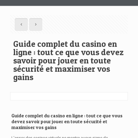
Guide complet du casino en
ligne : tout ce que vous devez
savoir pour jouer en toute
sécurité et maximiser vos
gains
Guide complet du casino en ligne : tout ce que vous
devez savoir pour jouer en toute sécurité et
maximiser vos gains
L’essor des casinos virtuels ne montre aucun signe de