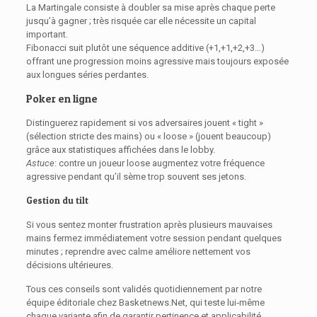
La Martingale consiste à doubler sa mise après chaque perte
jusqu’à gagner ; très risquée car elle nécessite un capital
important.
Fibonacci suit plutôt une séquence additive (+1,+1,+2,+3…)
offrant une progression moins agressive mais toujours exposée
aux longues séries perdantes.
Poker en ligne
Distinguerez rapidement si vos adversaires jouent « tight »
(sélection stricte des mains) ou « loose » (jouent beaucoup)
grâce aux statistiques affichées dans le lobby.
Astuce
: contre un joueur loose augmentez votre fréquence
agressive pendant qu’il sème trop souvent ses jetons.
Gestion du tilt
Si vous sentez monter frustration après plusieurs mauvaises
mains fermez immédiatement votre session pendant quelques
minutes ; reprendre avec calme améliore nettement vos
décisions ultérieures.
Tous ces conseils sont validés quotidiennement par notre
équipe éditoriale chez Basketnews.Net, qui teste lui‑même
chaque variante afin de garantir pertinence et applicabilité