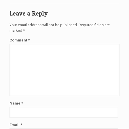
Leave a Reply
Your email address will not be published.
Required fields are
marked
*
Comment
*
Name
*
Email
*