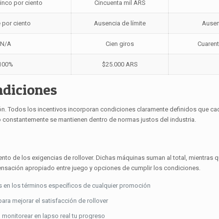
inco por ciento
Cincuenta mil ARS
 por ciento
Ausencia de límite
Ausen
N/A
Cien giros
Cuaren
100%
$25.000 ARS
ndiciones
ón. Todos los incentivos incorporan condiciones claramente definidos que ca
ro constantemente se mantienen dentro de normas justos del industria.
nto de los exigencias de rollover. Dichas máquinas suman al total, mientras
ensación apropiado entre juego y opciones de cumplir los condiciones.
os en los términos específicos de cualquier promoción
ara mejorar el satisfacción de rollover
a monitorear en lapso real tu progreso