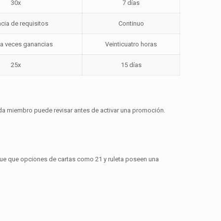
30x
7 días
cia de requisitos
Continuo
ta veces ganancias
Veinticuatro horas
25x
15 días
da miembro puede revisar antes de activar una promoción.
 que que opciones de cartas como 21 y ruleta poseen una