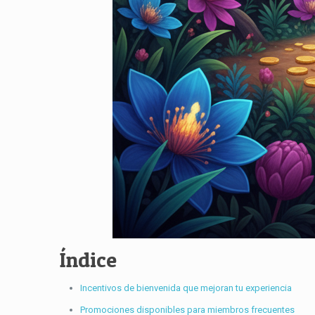
Índice
Incentivos de bienvenida que mejoran tu experiencia
Promociones disponibles para miembros frecuentes