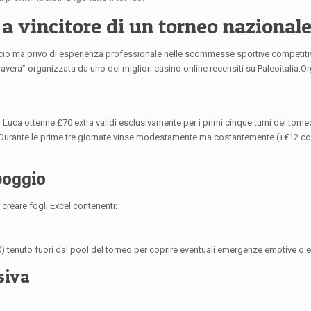
e a vincitore di un torneo naziona
lcio ma privo di esperienza professionale nelle scommesse sportive competitiv
vera” organizzata da uno dei migliori casinò online recensiti su Paleoitalia.Or
a ottenne £70 extra validi esclusivamente per i primi cinque turni del torneo 
€1). Durante le prime tre giornate vinse modestamente ma costantemente (+€12 
poggio
r creare fogli Excel contenenti:
 tenuto fuori dal pool del torneo per coprire eventuali emergenze emotive o erro
siva