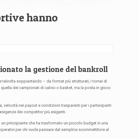
ortive hanno
ionato la gestione del bankroll
talvolta soppiantando – da format più strutturati, i tornei di
quella dei campionati di calcio o basket, ma la posta in gioco
 velocità nei payout e condizioni trasparenti per i partecipanti
e esigenze dei competitor più esigenti.
a, un principiante che ha trasformato un piccolo budget in una
i operativi per chi vuole passare dal semplice scommettitore al