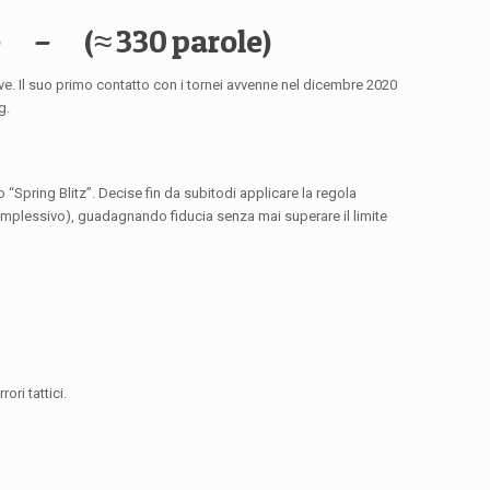
le – (≈ 330 parole)
e. Il suo primo contatto con i tornei avvenne nel dicembre 2020
g.
“Spring Blitz”. Decise fin da subitodi applicare la regola
complessivo), guadagnando fiducia senza mai superare il limite
ri tattici.