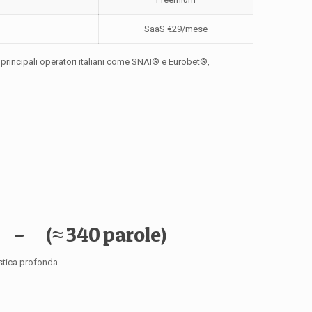
SaaS €29/mese
i principali operatori italiani come SNAI® e Eurobet®,
a – (≈ 340 parole)
istica profonda.