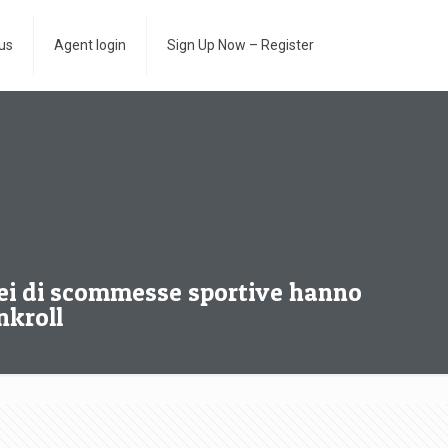
us
Agent login
Sign Up Now – Register
rnei di scommesse sportive hanno
nkroll