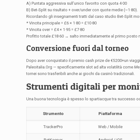
A) Puntata aggressiva sull’unico favorito con quota 4·00
B) Bet‐Split su risultato + over/under con quote medie (~1·80).
Ricordando gli insegnamenti tratti dal caso studio Bet‐Split most
* Vincita principale = £6 × 1·80 = £10·80
* Vincita over = £4 × 1·95 = £7·80
Profitto totale £18·60 → salto immediatamente al primo posto nel
Conversione fuori dal torneo
Dopo aver conquistato il premio cash prize de ​€5 200​+​un viagg
Paleoitalia.Org — specificamente slot ad alta volatilità come
Meg
tornei sono trasferibili anche ai giochi da casinò tradizionali.
Strumenti digitali per moni
Una buona tecnologia è spesso lo spartiacque tra successo oc
Strumento
Piattaforma
TrackerPro
Web / Mobile
BetKeeper
Android / iOS