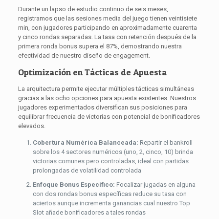
Durante un lapso de estudio continuo de seis meses,
registramos que las sesiones media del juego tienen veintisiete
min, con jugadores participando en aproximadamente cuarenta
y cinco rondas separadas. La tasa con retención después de la
primera ronda bonus supera el 87%, demostrando nuestra
efectividad de nuestro diseño de engagement.
Optimización en Tácticas de Apuesta
La arquitectura permite ejecutar múltiples tácticas simultáneas
gracias a las ocho opciones para apuesta existentes. Nuestros
jugadores experimentados diversifican sus posiciones para
equilibrar frecuencia de victorias con potencial de bonificadores
elevados.
Cobertura Numérica Balanceada:
Repartir el bankroll
sobre los 4 sectores numéricos (uno, 2, cinco, 10) brinda
victorias comunes pero controladas, ideal con partidas
prolongadas de volatilidad controlada
Enfoque Bonus Específico:
Focalizar jugadas en alguna
con dos rondas bonus específicas reduce su tasa con
aciertos aunque incrementa ganancias cual nuestro Top
Slot añade bonificadores a tales rondas