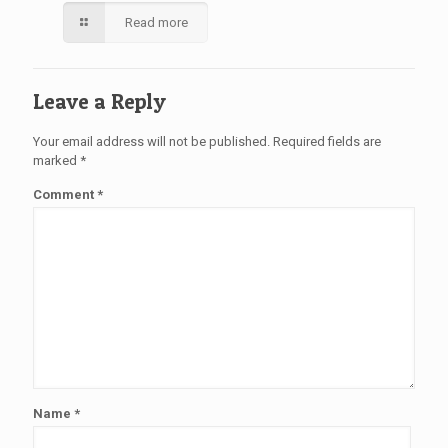
Read more
Leave a Reply
Your email address will not be published.
Required fields are
marked
*
Comment
*
Name
*