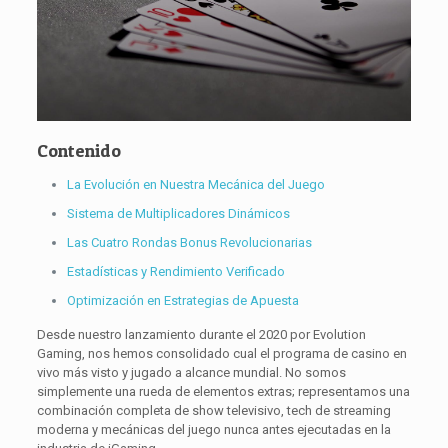
Contenido
La Evolución en Nuestra Mecánica del Juego
Sistema de Multiplicadores Dinámicos
Las Cuatro Rondas Bonus Revolucionarias
Estadísticas y Rendimiento Verificado
Optimización en Estrategias de Apuesta
Desde nuestro lanzamiento durante el 2020 por Evolution
Gaming, nos hemos consolidado cual el programa de casino en
vivo más visto y jugado a alcance mundial. No somos
simplemente una rueda de elementos extras; representamos una
combinación completa de show televisivo, tech de streaming
moderna y mecánicas del juego nunca antes ejecutadas en la