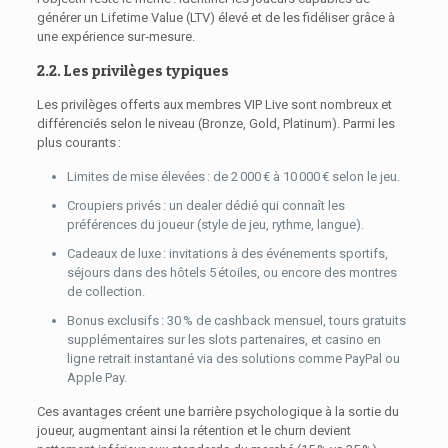
générer un Lifetime Value (LTV) élevé et de les fidéliser grâce à
une expérience sur‑mesure.
2.2. Les privilèges typiques
Les privilèges offerts aux membres VIP Live sont nombreux et
différenciés selon le niveau (Bronze, Gold, Platinum). Parmi les
plus courants :
Limites de mise élevées : de 2 000 € à 10 000 € selon le jeu.
Croupiers privés : un dealer dédié qui connaît les
préférences du joueur (style de jeu, rythme, langue).
Cadeaux de luxe : invitations à des événements sportifs,
séjours dans des hôtels 5 étoiles, ou encore des montres
de collection.
Bonus exclusifs : 30 % de cashback mensuel, tours gratuits
supplémentaires sur les slots partenaires, et casino en
ligne retrait instantané via des solutions comme PayPal ou
Apple Pay.
Ces avantages créent une barrière psychologique à la sortie du
joueur, augmentant ainsi la rétention et le churn devient