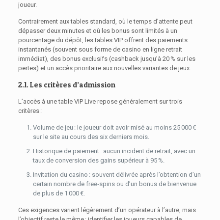
joueur.
Contrairement aux tables standard, où le temps d’attente peut
dépasser deux minutes et où les bonus sont limités à un
pourcentage du dépôt, les tables VIP offrent des paiements
instantanés (souvent sous forme de casino en ligne retrait
immédiat), des bonus exclusifs (cashback jusqu’à 20 % sur les
pertes) et un accès prioritaire aux nouvelles variantes de jeux.
2.1. Les critères d’admission
L’accès à une table VIP Live repose généralement sur trois
critères :
Volume de jeu : le joueur doit avoir misé au moins 25 000 €
sur le site au cours des six derniers mois.
Historique de paiement : aucun incident de retrait, avec un
taux de conversion des gains supérieur à 95 %.
Invitation du casino : souvent délivrée après l’obtention d’un
certain nombre de free‑spins ou d’un bonus de bienvenue
de plus de 1 000 €.
Ces exigences varient légèrement d’un opérateur à l’autre, mais
l’objectif reste le même : identifier les joueurs capables de