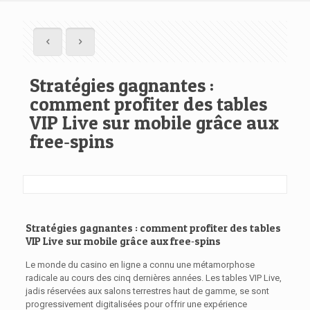
Stratégies gagnantes :
comment profiter des tables
VIP Live sur mobile grâce aux
free‑spins
Stratégies gagnantes : comment profiter des tables
VIP Live sur mobile grâce aux free‑spins
Le monde du casino en ligne a connu une métamorphose
radicale au cours des cinq dernières années. Les tables VIP Live,
jadis réservées aux salons terrestres haut de gamme, se sont
progressivement digitalisées pour offrir une expérience