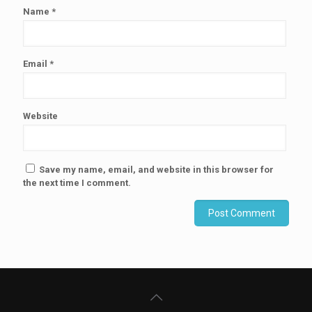
Name
*
Email
*
Website
Save my name, email, and website in this browser for
the next time I comment.