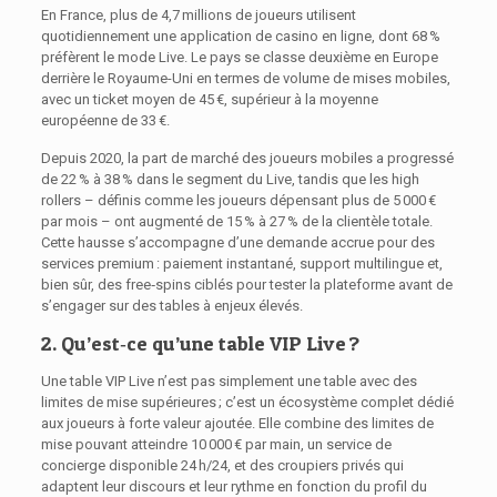
En France, plus de 4,7 millions de joueurs utilisent
quotidiennement une application de casino en ligne, dont 68 %
préfèrent le mode Live. Le pays se classe deuxième en Europe
derrière le Royaume-Uni en termes de volume de mises mobiles,
avec un ticket moyen de 45 €, supérieur à la moyenne
européenne de 33 €.
Depuis 2020, la part de marché des joueurs mobiles a progressé
de 22 % à 38 % dans le segment du Live, tandis que les high
rollers – définis comme les joueurs dépensant plus de 5 000 €
par mois – ont augmenté de 15 % à 27 % de la clientèle totale.
Cette hausse s’accompagne d’une demande accrue pour des
services premium : paiement instantané, support multilingue et,
bien sûr, des free‑spins ciblés pour tester la plateforme avant de
s’engager sur des tables à enjeux élevés.
2. Qu’est‑ce qu’une table VIP Live ?
Une table VIP Live n’est pas simplement une table avec des
limites de mise supérieures ; c’est un écosystème complet dédié
aux joueurs à forte valeur ajoutée. Elle combine des limites de
mise pouvant atteindre 10 000 € par main, un service de
concierge disponible 24 h/24, et des croupiers privés qui
adaptent leur discours et leur rythme en fonction du profil du