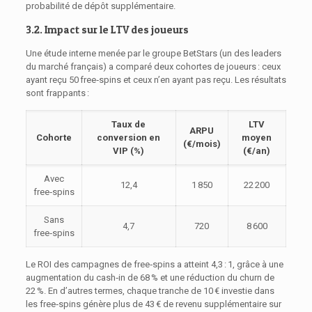
probabilité de dépôt supplémentaire.
3.2. Impact sur le LTV des joueurs
Une étude interne menée par le groupe BetStars (un des leaders
du marché français) a comparé deux cohortes de joueurs : ceux
ayant reçu 50 free‑spins et ceux n’en ayant pas reçu. Les résultats
sont frappants :
Taux de
LTV
ARPU
Cohorte
conversion en
moyen
(€/mois)
VIP (%)
(€/an)
Avec
12,4
1 850
22 200
free‑spins
Sans
4,7
720
8 600
free‑spins
Le ROI des campagnes de free‑spins a atteint 4,3 : 1, grâce à une
augmentation du cash‑in de 68 % et une réduction du churn de
22 %. En d’autres termes, chaque tranche de 10 € investie dans
les free‑spins génère plus de 43 € de revenu supplémentaire sur