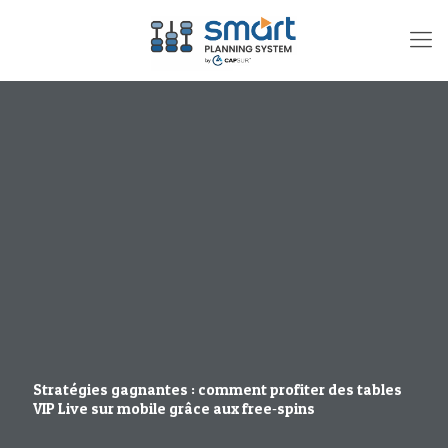
Stratégies gagnantes : comment profiter des tables
VIP Live sur mobile grâce aux free‑spins