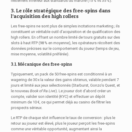
nettement inférieur aux standards du marché (15 % vs 35 %).
3. Le rôle stratégique des free‑spins dans
l’acquisition des high rollers
Les free‑spins ne sont plus de simples incitations marketing ; ils
constituent un véritable outil d’acquisition et de qualification des
high rollers. En offrant un nombre limité de tours gratuits sur des
slots à haut RTP (98 % en moyenne), les opérateurs récoltent des
données précises sur le comportement du joueur (temps de jeu,
mise moyenne, volatilité préférée).
3.1. Mécanique des free‑spins
Typiquement, un pack de 50 free‑spins est conditionné à un
wagering de 30 x la valeur des gains obtenus, valable pendant 7
jours et limité aux jeux sélectionnés (Starburst, Gonzo’s Quest, et
le nouveau
Book of Ra Live
). Le joueur doit d’abord créer un
compte, valider son identité (KYC) et effectuer un dépôt
minimum de 10 €, ce qui permet déjà au casino de filtrer les
prospects sérieux.
Le RTP de chaque slot influence le taux de conversion : plus le
retour au joueur est élevé, plus le joueur perçoit les free‑spins
comme une véritable opportunité, augmentant ainsi la