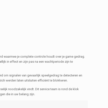
erd waarmee je complete controle houdt over je game gedrag.
lijk in effect en zijn pas na een wachtperiode zijn te
leid om signalen van gevaarlijk speelgedrag te detecteren en
 werden laten uitsluiten efficiënt te blokkeren.
lijk noodzakelijk vindt. Dit service team is rond de klok
en die in uw belang zijn.