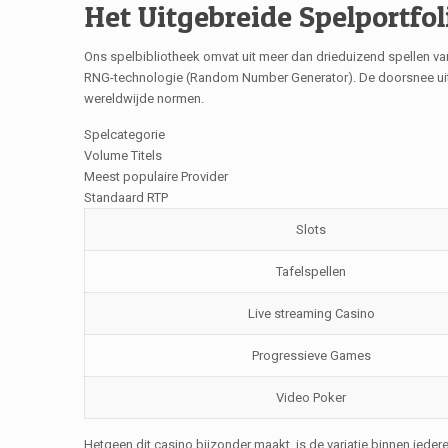
Het Uitgebreide Spelportfol
Ons spelbibliotheek omvat uit meer dan drieduizend spellen v
RNG-technologie (Random Number Generator). De doorsnee uitbet
wereldwijde normen.
Spelcategorie
Volume Titels
Meest populaire Provider
Standaard RTP
Slots
Tafelspellen
Live streaming Casino
Progressieve Games
Video Poker
Hetgeen dit casino bijzonder maakt, is de variatie binnen iede