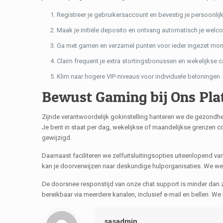
Registreer je gebruikersaccount en bevestig je persoonlij
Maak je initiële deposito en ontvang automatisch je wel
Ga met gamen en verzamel punten voor ieder ingezet mon
Claim frequent je extra stortingsbonussen en wekelijkse
Klim naar hogere VIP-niveaus voor individuele beloningen
Bewust Gaming bij Ons Pla
Zijnde verantwoordelijk gokinstelling hanteren we de gezondh
Je bent in staat per dag, wekelijkse of maandelijkse grenzen con
gewijzigd.
Daarnaast faciliteren we zelfuitsluitingsopties uiteenlopend va
kan je doorverwijzen naar deskundige hulporganisaties. We wer
De doorsnee responstijd van onze chat support is minder dan ze
bereikbaar via meerdere kanalen, inclusief e-mail en bellen. W
sasadmin