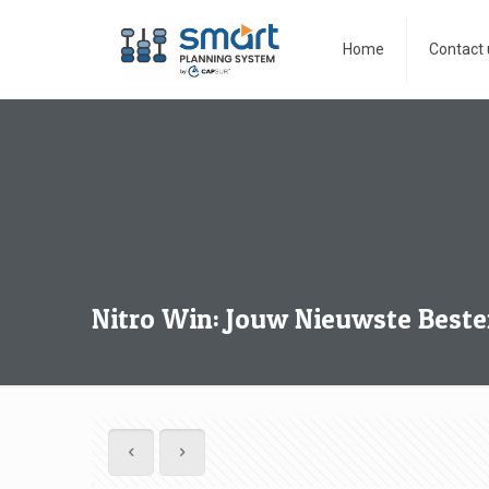
Home
Contact 
Nitro Win: Jouw Nieuwste Best