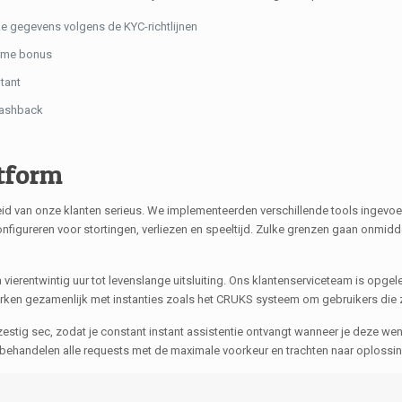
ke gegevens volgens de KYC-richtlijnen
come bonus
tant
 cashback
tform
eid van onze klanten serieus. We implementeerden verschillende tools ingevo
figureren voor stortingen, verliezen en speeltijd. Zulke grenzen gaan onmiddel
n vierentwintig uur tot levenslange uitsluiting. Ons klantenserviceteam is opge
ken gezamenlijk met instanties zoals het CRUKS systeem om gebruikers die zich
stig sec, zodat je constant instant assistentie ontvangt wanneer je deze wense
e behandelen alle requests met de maximale voorkeur en trachten naar oplossing