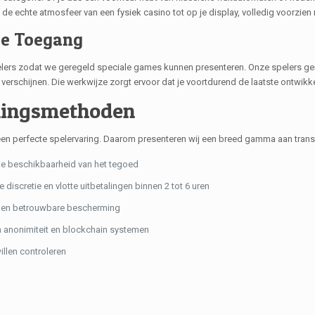
t de echte atmosfeer van een fysiek casino tot op je display, volledig voorzien
ige Toegang
ers zodat we geregeld speciale games kunnen presenteren. Onze spelers genie
erschijnen. Die werkwijze zorgt ervoor dat je voortdurend de laatste ontwikk
alingsmethoden
 een perfecte spelervaring. Daarom presenteren wij een breed gamma aan trans
jke beschikbaarheid van het tegoed
e discretie en vlotte uitbetalingen binnen 2 tot 6 uren
d en betrouwbare bescherming
an anonimiteit en blockchain systemen
illen controleren