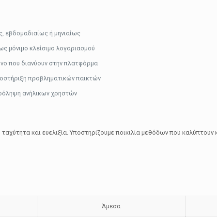
, εβδομαδιαίως ή μηνιαίως
ως μόνιμο κλείσιμο λογαριασμού
ρόνο που διανύουν στην πλατφόρμα
υποστήριξη προβληματικών παικτών
πρόληψη ανήλικων χρηστών
πό ταχύτητα και ευελιξία. Υποστηρίζουμε ποικιλία μεθόδων που καλύπτου
Άμεσα