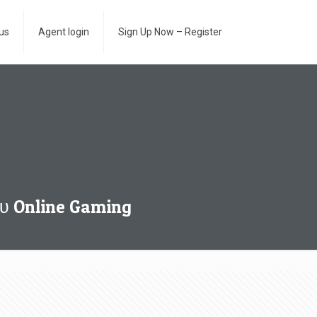
us
Agent login
Sign Up Now – Register
υ Online Gaming