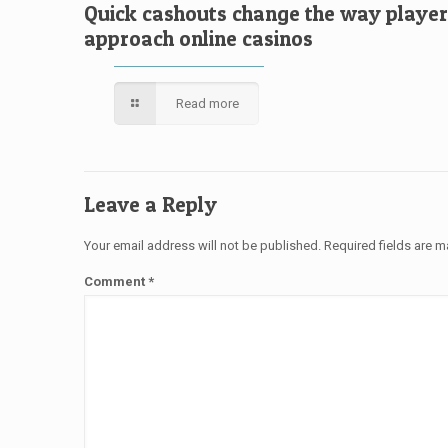
Quick cashouts change the way player
approach online casinos
Read more
Leave a Reply
Your email address will not be published.
Required fields are 
Comment
*