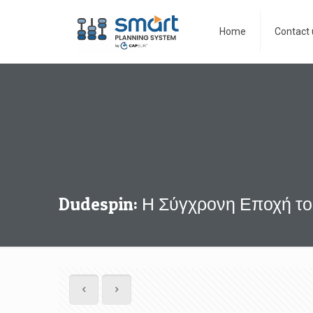
Home
Contact 
Dudespin: Η Σύγχρονη Εποχή το