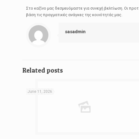
Στο καζίνο μας δεσμευόμαστε για συνεχή βελτίωση. Οι προ
βάση τις πραγματικές ανάγκες της κοινότητάς μας.
sasadmin
Related posts
June 11, 2026