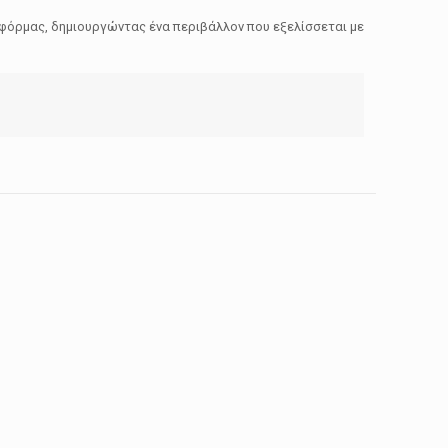
τφόρμας, δημιουργώντας ένα περιβάλλον που εξελίσσεται με