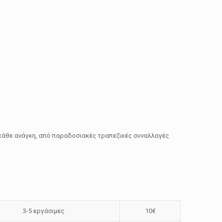
ν κάθε ανάγκη, από παραδοσιακές τραπεζικές συναλλαγές
3-5 εργάσιμες
10€