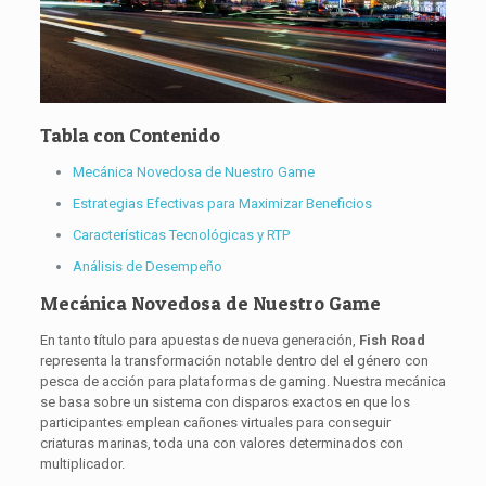
Tabla con Contenido
Mecánica Novedosa de Nuestro Game
Estrategias Efectivas para Maximizar Beneficios
Características Tecnológicas y RTP
Análisis de Desempeño
Mecánica Novedosa de Nuestro Game
En tanto título para apuestas de nueva generación,
Fish Road
representa la transformación notable dentro del el género con
pesca de acción para plataformas de gaming. Nuestra mecánica
se basa sobre un sistema con disparos exactos en que los
participantes emplean cañones virtuales para conseguir
criaturas marinas, toda una con valores determinados con
multiplicador.