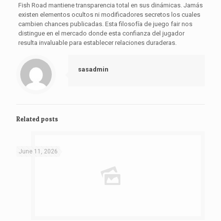
Fish Road mantiene transparencia total en sus dinámicas. Jamás
existen elementos ocultos ni modificadores secretos los cuales
cambien chances publicadas. Esta filosofía de juego fair nos
distingue en el mercado donde esta confianza del jugador
resulta invaluable para establecer relaciones duraderas.
sasadmin
Related posts
June 11, 2026