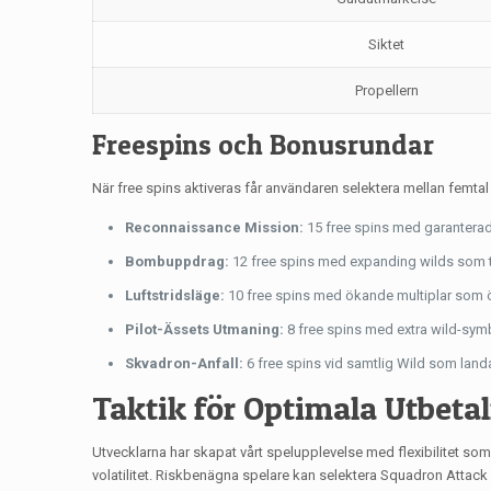
Siktet
Propellern
Freespins och Bonusrundar
När free spins aktiveras får användaren selektera mellan femtal
Reconnaissance Mission:
15 free spins med garanterad
Bombuppdrag:
12 free spins med expanding wilds som t
Luftstridsläge:
10 free spins med ökande multiplar som ök
Pilot-Ässets Utmaning:
8 free spins med extra wild-symb
Skvadron-Anfall:
6 free spins vid samtlig Wild som landar 
Taktik för Optimala Utbeta
Utvecklarna har skapat vårt spelupplevelse med flexibilitet so
volatilitet. Riskbenägna spelare kan selektera Squadron Attack f