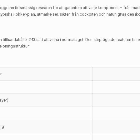
ggrann tidsmässig research för att garantera att varje komponent – från mask
typiska Fokker-plan, utmärkelser, sikten från cockpiten och naturligtvis den ik
illhandahåller 243 sätt att vinna i normalläget. Den särpräglade featuren fin
elöningsstruktur.
r
ayer)
ing