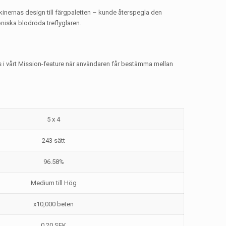
inernas design till färgpaletten – kunde återspegla den
oniska blodröda treflyglaren.
ns i vårt Mission-feature när användaren får bestämma mellan
5 x 4
243 sätt
96.58%
Medium till Hög
x10,000 beten
0.20 SEK