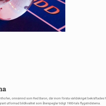
ma
ichthofen, omnämnd som Red Baron, där inom första världskriget bekräftades ha 
grant utformad bildkvalitet som återspeglar tidigt 1900-tals flygstridstema.