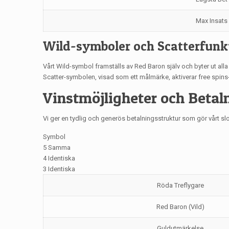
Max Insats
Wild-symboler och Scatterfunk
Vårt Wild-symbol framställs av Red Baron själv och byter ut alla
Scatter-symbolen, visad som ett målmärke, aktiverar free spins-fu
Vinstmöjligheter och Betal
Vi ger en tydlig och generös betalningsstruktur som gör vårt s
Symbol
5 Samma
4 Identiska
3 Identiska
Röda Treflygare
Red Baron (Vild)
Guldutmärkelse