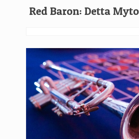
Red Baron: Detta Myt