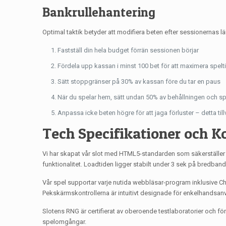
Bankrullehantering
Optimal taktik betyder att modifiera beten efter sessionernas
Fastställ din hela budget förrän sessionen börjar
Fördela upp kassan i minst 100 bet för att maximera spelt
Sätt stoppgränser på 30% av kassan före du tar en paus
När du spelar hem, sätt undan 50% av behållningen och 
Anpassa icke beten högre för att jaga förluster – detta t
Tech Specifikationer och K
Vi har skapat vår slot med HTML5-standarden som säkerställer fri
funktionalitet. Loadtiden ligger stabilt under 3 sek på bredband
Vår spel supportar varje nutida webbläsar-program inklusive C
Pekskärmskontrollerna är intuitivt designade för enkelhandsa
Slotens RNG är certifierat av oberoende testlaboratorier och fö
spelomgångar.