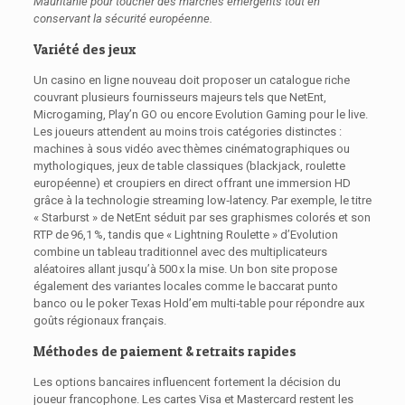
Mauritanie pour toucher des marchés émergents tout en
conservant la sécurité européenne.
Variété des jeux
Un casino en ligne nouveau doit proposer un catalogue riche
couvrant plusieurs fournisseurs majeurs tels que NetEnt,
Microgaming, Play’n GO ou encore Evolution Gaming pour le live.
Les joueurs attendent au moins trois catégories distinctes :
machines à sous vidéo avec thèmes cinématographiques ou
mythologiques, jeux de table classiques (blackjack, roulette
européenne) et croupiers en direct offrant une immersion HD
grâce à la technologie streaming low‑latency. Par exemple, le titre
« Starburst » de NetEnt séduit par ses graphismes colorés et son
RTP de 96,1 %, tandis que « Lightning Roulette » d’Evolution
combine un tableau traditionnel avec des multiplicateurs
aléatoires allant jusqu’à 500 x la mise. Un bon site propose
également des variantes locales comme le baccarat punto
banco ou le poker Texas Hold’em multi‑table pour répondre aux
goûts régionaux français.
Méthodes de paiement & retraits rapides
Les options bancaires influencent fortement la décision du
joueur francophone. Les cartes Visa et Mastercard restent les