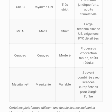
Très
juridique forte,
UKGC
Royaume‑Uni
strict
audits
trimestriels
Large
reconnaissance
MGA
Malte
Strict
UE, exigences
KYC détaillées
Processus
d’obtention
Curacao
Curaçao
Modéré
rapide, coûts
réduits
Souvent
combinée avec
licences
Mauritanie*
Mauritanie
Variable
européennes
pour élargir
l’offre
Certaines plateformes utilisent une double licence incluant la