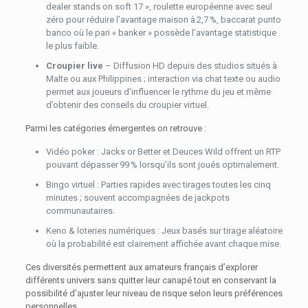
dealer stands on soft 17 », roulette européenne avec seul
zéro pour réduire l’avantage maison à 2,7 %, baccarat punto
banco où le pari « banker » possède l’avantage statistique
le plus faible.
Croupier live
– Diffusion HD depuis des studios situés à
Malte ou aux Philippines ; interaction via chat texte ou audio
permet aux joueurs d’influencer le rythme du jeu et même
d’obtenir des conseils du croupier virtuel.
Parmi les catégories émergentes on retrouve :
Vidéo poker : Jacks or Better et Deuces Wild offrent un RTP
pouvant dépasser 99 % lorsqu’ils sont joués optimalement.
Bingo virtuel : Parties rapides avec tirages toutes les cinq
minutes ; souvent accompagnées de jackpots
communautaires.
Keno & loteries numériques : Jeux basés sur tirage aléatoire
où la probabilité est clairement affichée avant chaque mise.
Ces diversités permettent aux amateurs français d’explorer
différents univers sans quitter leur canapé tout en conservant la
possibilité d’ajuster leur niveau de risque selon leurs préférences
personnelles.