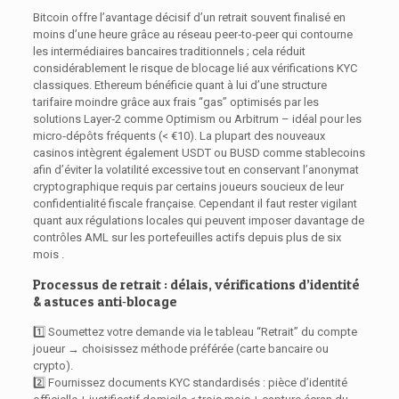
Bitcoin offre l’avantage décisif d’un retrait souvent finalisé en
moins d’une heure grâce au réseau peer‑to‑peer qui contourne
les intermédiaires bancaires traditionnels ; cela réduit
considérablement le risque de blocage lié aux vérifications KYC
classiques. Ethereum bénéficie quant à lui d’une structure
tarifaire moindre grâce aux frais “gas” optimisés par les
solutions Layer‑2 comme Optimism ou Arbitrum – idéal pour les
micro‑dépôts fréquents (< €10). La plupart des nouveaux
casinos intègrent également USDT ou BUSD comme stablecoins
afin d’éviter la volatilité excessive tout en conservant l’anonymat
cryptographique requis par certains joueurs soucieux de leur
confidentialité fiscale française. Cependant il faut rester vigilant
quant aux régulations locales qui peuvent imposer davantage de
contrôles AML sur les portefeuilles actifs depuis plus de six
mois .
Processus de retrait : délais, vérifications d’identité
& astuces anti‑blocage
1️⃣ Soumettez votre demande via le tableau “Retrait” du compte
joueur → choisissez méthode préférée (carte bancaire ou
crypto).
2️⃣ Fournissez documents KYC standardisés : pièce d’identité