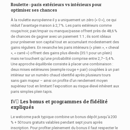
Roulette : paris extérieurs vs intérieurs pour
optimiser ses chances
À la roulette européenne il y a uniquement un zéro (« 0 »), ce qui
réduit l’avantage maison à 2,7 %. Les paris extérieurs comme
rouge/noir, pair/impair ou manque/passe offrent près de 48,6 %
de chances de gagner avec un paiement 1:1 ; ils sont idéaux
pour préserver son capital tout en accumulant modestement des
gains réguliers. En revanche les paris intérieurs (« plein », « cheval
», « carré ») offrent des gains plus élevés (35:1 pour un plein)
mais ne touchent qu’une probabilité comprise entre 2,7–5,4 %.
Une approche équilibrée consiste à placer une combinaison :
deux mises extérieures (exemple rouge + pair) couplées à un pari
intérieur sur un numéro chaud identifié après plusieurs tours
sans gain majeur – ainsi on profite d’un rendement moyen
supérieur tout en limitant l’exposition au risque élevé inhérent aux
paris simples plein tapis.
IV️⃣ Les bonus et programmes de fidélité
expliqués
Le welcome pack typique combine un bonus dépôt jusqu’à 200
% + 50 tours gratuits valables pendant sept jours après
inscription. Pour profiter pleinement du bonus il faut respecter le