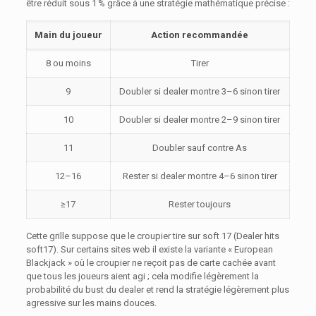
être réduit sous 1 % grâce à une stratégie mathématique précise :
Main du joueur
Action recommandée
8 ou moins
Tirer
9
Doubler si dealer montre 3–6 sinon tirer
10
Doubler si dealer montre 2–9 sinon tirer
11
Doubler sauf contre As
12–16
Rester si dealer montre 4–6 sinon tirer
≥17
Rester toujours
Cette grille suppose que le croupier tire sur soft 17 (Dealer hits
soft17). Sur certains sites web il existe la variante « European
Blackjack » où le croupier ne reçoit pas de carte cachée avant
que tous les joueurs aient agi ; cela modifie légèrement la
probabilité du bust du dealer et rend la stratégie légèrement plus
agressive sur les mains douces.