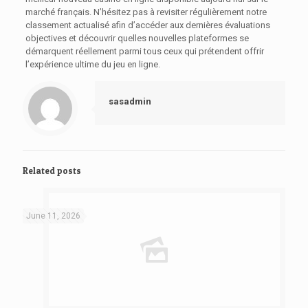
marché français. N’hésitez pas à revisiter régulièrement notre
classement actualisé afin d’accéder aux dernières évaluations
objectives et découvrir quelles nouvelles plateformes se
démarquent réellement parmi tous ceux qui prétendent offrir
l’expérience ultime du jeu en ligne.
sasadmin
Related posts
June 11, 2026