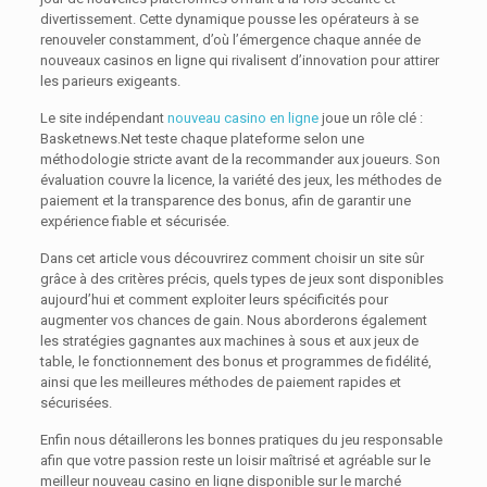
divertissement. Cette dynamique pousse les opérateurs à se
renouveler constamment, d’où l’émergence chaque année de
nouveaux casinos en ligne qui rivalisent d’innovation pour attirer
les parieurs exigeants.
Le site indépendant
nouveau casino en ligne
joue un rôle clé :
Basketnews.Net teste chaque plateforme selon une
méthodologie stricte avant de la recommander aux joueurs. Son
évaluation couvre la licence, la variété des jeux, les méthodes de
paiement et la transparence des bonus, afin de garantir une
expérience fiable et sécurisée.
Dans cet article vous découvrirez comment choisir un site sûr
grâce à des critères précis, quels types de jeux sont disponibles
aujourd’hui et comment exploiter leurs spécificités pour
augmenter vos chances de gain. Nous aborderons également
les stratégies gagnantes aux machines à sous et aux jeux de
table, le fonctionnement des bonus et programmes de fidélité,
ainsi que les meilleures méthodes de paiement rapides et
sécurisées.
Enfin nous détaillerons les bonnes pratiques du jeu responsable
afin que votre passion reste un loisir maîtrisé et agréable sur le
meilleur nouveau casino en ligne disponible sur le marché