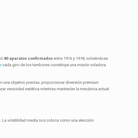
tió
80 aparatos confirmados
entre 1916 y 1918, volviéndose
e
cada giro de los tambores constituye una misión voladora
on una objetivo precisa: proporcionar diversión premium
rar veracidad estética mientras mantenían la mecánica actual
. La volatilidad media nos coloca como una elección