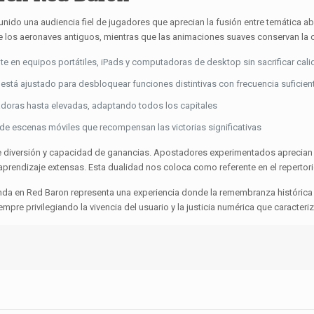
unido una audiencia fiel de jugadores que aprecian la fusión entre temática a
de los aeronaves antiguos, mientras que las animaciones suaves conservan la c
en equipos portátiles, iPads y computadoras de desktop sin sacrificar cali
está ajustado para desbloquear funciones distintivas con frecuencia suficient
oras hasta elevadas, adaptando todos los capitales
s de escenas móviles que recompensan las victorias significativas
re diversión y capacidad de ganancias. Apostadores experimentados aprecian 
aprendizaje extensas. Esta dualidad nos coloca como referente en el repertori
ronda en Red Baron representa una experiencia donde la remembranza históric
pre privilegiando la vivencia del usuario y la justicia numérica que caracteri