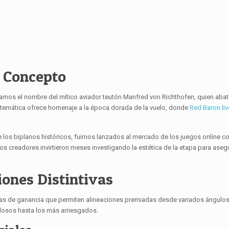
o Concepto
amos el nombre del mítico aviador teutón Manfred von Richthofen, quien aba
ra temática ofrece homenaje a la época dorada de la vuelo, donde
Red Baron liv
e los biplanos históricos, fuimos lanzados al mercado de los juegos online c
 creadores invirtieron meses investigando la estética de la etapa para asegu
ones Distintivas
eas de ganancia que permiten alineaciones premiadas desde variados ángulos
losos hasta los más arriesgados.