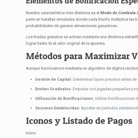
Elementos de Bonificación Espe
Nuestra característica más distintiva es el
Modo de Combate 
parte en batallas simuladas donde cada triunfo multiplica la
probabilidades de generar alineaciones ganadoras.
Los tiradas gratuitos se activan mediante una dinámica estrat
lograr hasta 5x el valor original de la apuesta.
Métodos para Maximizar Vi
Aunque funcionamos mediante un algoritmo de dígitos random c
Gestión de Capital:
Determinar topes precisos antes de
Envites Graduales:
Empezar con jugadas pequeñas posib
Utilización de Bonificaciones:
Utilizar bonificaciones de
Sesiones Establecidas:
Apostar en períodos establecid
Iconos y Listado de Pagos
Icono