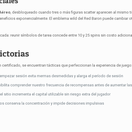
ciales
Aéreo
, desbloqueado cuando tres o más figuras scatter aparecen al mismo ti
s beneficios exponencialmente. El emblema wild del Red Baron puede cambiar
ificada: reunir símbolos de tarea concede entre 10 y 25 spins sin costo adici
ctorias
ertificado, se encuentran tácticas que perfeccionan la experiencia de juego
 empezar sesión evita mermas desmedidas y alarga el período de sesión
ilita comprender nuestro frecuencia de recompensas antes de aumentar las
l sitio incrementa el capital utilizable sin riesgo extra del jugador
os conserva la concentración y impide decisiones impulsivas