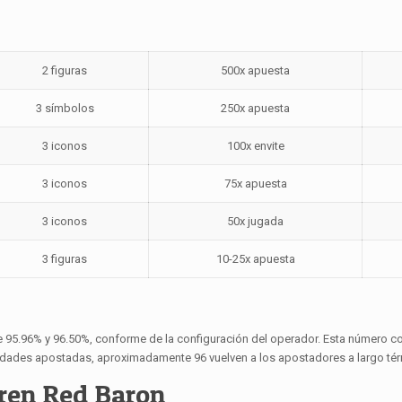
2 figuras
500x apuesta
3 símbolos
250x apuesta
3 iconos
100x envite
3 iconos
75x apuesta
3 iconos
50x jugada
3 figuras
10-25x apuesta
re 95.96% y 96.50%, conforme de la configuración del operador. Esta número c
idades apostadas, aproximadamente 96 vuelven a los apostadores a largo tér
eren Red Baron