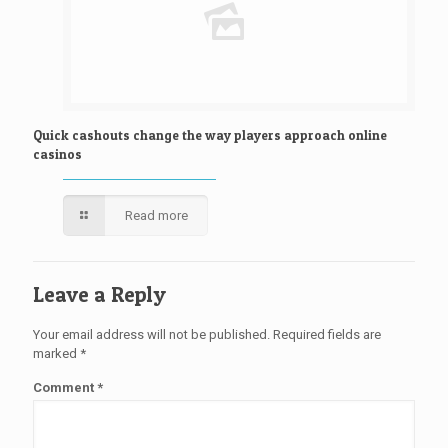
Quick cashouts change the way players approach online
casinos
Read more
Leave a Reply
Your email address will not be published.
Required fields are
marked
*
Comment
*