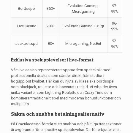
Evolution Gaming,
97-
Bordsspel
350+
Microgaming
99%
96-
Live Casino
200+
Evolution Gaming, Ezugi
99%
92-
Jackpottspel
80+
Microgaming, NetEnt
96%
Exklusiva spelupplevelser i live-format
Vårt live casino representerar toppmodern spelteknik med
professionella dealers som sänder direkt från studior i
högupplöst kvalitet. Här kan du njuta av klassiska bordsspel
som blackjack, roulette och baccarat i realtid. Vi erbjuder även
unika varianter som Lightning Roulette och Crazy Time som
kombinerar traditionellt spel med moderna bonusfunktioner och
multipliers.
Säkra och snabba betalningsalternativ
På Draculacasino förstår vi att snabba och pålitliga transaktioner
är avgörande för en positiv spelupplevelse. Därför erbjuder vi ett