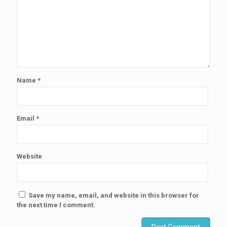
Name
*
Email
*
Website
Save my name, email, and website in this browser for
the next time I comment.