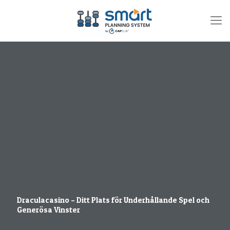
Draculacasino – Ditt Plats för Underhållande Spel och
Generösa Vinster