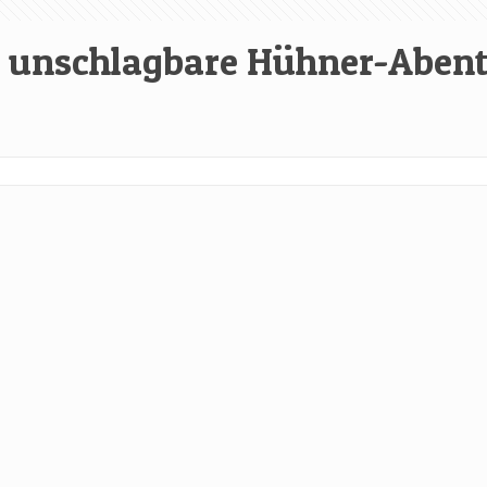
s unschlagbare Hühner-Abent