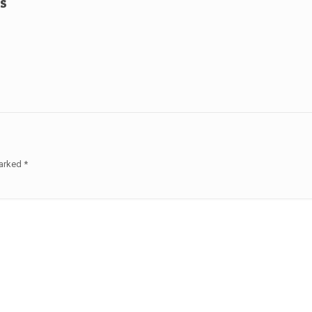
s
marked
*