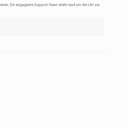
eren. Ein engagierte Support-Team steht rund um die Uhr zur