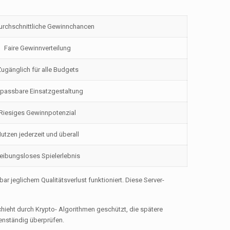
urchschnittliche Gewinnchancen
Faire Gewinnverteilung
ugänglich für alle Budgets
passbare Einsatzgestaltung
Riesiges Gewinnpotenzial
utzen jederzeit und überall
eibungsloses Spielerlebnis
jeglichem Qualitätsverlust funktioniert. Diese Server-
hieht durch Krypto- Algorithmen geschützt, die spätere
enständig überprüfen.