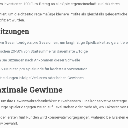
llen investierten 100-Euro-Betrag an alle Spielergemeinschaft zurückkehren.
iert, um gleichzeitig regelmäßige kleinere Profite als gleichfalls gelegentli
ifiziert wurden.
sitzungen
vom Gesamtbudgets pro Session ein, um langfristige Spielbarkeit zu garantier
ischen 20-50% von Startsumme für dauerhafte Erfolge
n Sie Sitzungen nach Ankommen dieser Schwelle
60 Minuten pro Spielrunde für höchste Konzentration
cheidungen infolge Verlusten oder hohen Gewinnen
maximale Gewinne
, um ihre Gewinnwahrscheinlichkeit zu verbessern. Eine konservative Strategie
utige Spieler dagegen zielen auf Level sieben oder mehr ab, wo Faktoren von 
den ersten fünf Runden wird konservativ vorgegangen, während bei Erzielen e
tiv bewährt.