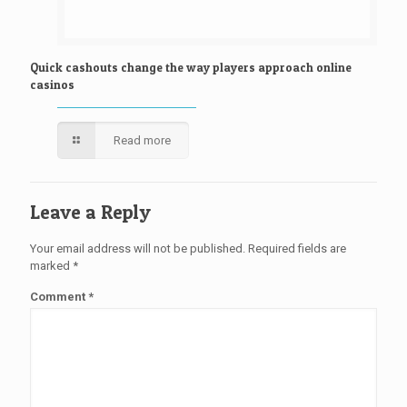
Quick cashouts change the way players approach online
casinos
Read more
Leave a Reply
Your email address will not be published.
Required fields are
marked
*
Comment
*