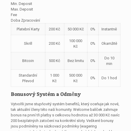
Min. Deposit
Max. Deposit
Fee
Doba Zpracování
Platební Karty
200 Kč
50 000 Kč
0%
Instantně
100 000
Skrill
200 Kč
0%
Okamžitě
Kč
Do 10
Bitcoin
500 Kč
Bez limitu
0%
min
Standardní
1 000
500 000
0%
Do 1 hod
Převod
Kč
Kč
Bonusový Systém a Odměny
Vytvořili jsme stupňovitý systém benefitů, který oceňuje jak nové,
tak aktuální členy této naší komunity. Welcome balíček zahrnuje
bonus na první tři platby s celkovou hodnotou až 30 000 Kč navíc
200 bezplatných zatočení na konkrétní sloty. Veškeré bonusy
jsou podmíněny na sázkovací podmínky (wagering