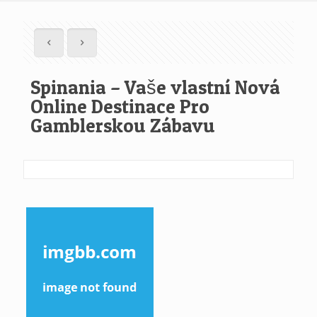
Spinania – Vaše vlastní Nová
Online Destinace Pro
Gamblerskou Zábavu