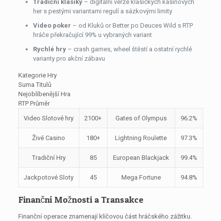
Tradiční klasiky
– digitální verze klasických kasinových
her s pestými variantami regulí a sázkovými limity
Video poker
– od Kluků or Better po Deuces Wild s RTP
hráče překračující 99% u vybraných variant
Rychlé hry
– crash games, wheel štěstí a ostatní rychlé
varianty pro akční zábavu
Kategorie Hry
Suma Titulů
Nejoblíbenější Hra
RTP Průměr
Video Slotové hry
2100+
Gates of Olympus
96.2%
Živé Casino
180+
Lightning Roulette
97.3%
Tradiční Hry
85
European Blackjack
99.4%
Jackpotové Sloty
45
Mega Fortune
94.8%
Finanční Možnosti a Transakce
Finanční operace znamenají klíčovou část hráčského zážitku.