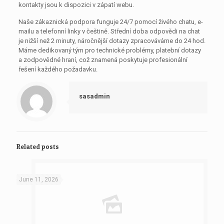
kontakty jsou k dispozici v zápatí webu.
Naše zákaznická podpora funguje 24/7 pomocí živého chatu, e-
mailu a telefonní linky v češtině. Střední doba odpovědi na chat
je nižší než 2 minuty, náročnější dotazy zpracováváme do 24 hod.
Máme dedikovaný tým pro technické problémy, platební dotazy
a zodpovědné hraní, což znamená poskytuje profesionální
řešení každého požadavku.
sasadmin
Related posts
June 11, 2026