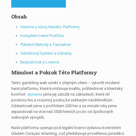
Obsah
Historie a Vývoj Našeho Platformy
Kompletní Herní Portfolio
Platební Metody a Transakce
Odměnový Systém a Odměny
Bezpečnost a Licence
Minulost a Pokrok Této Platformy
Tento gambling web vznikl s zřejmým cílem – vytvořit moderní
herní platformu, které kombinuje kvalitu, průhlednost a klientský
komfort.
spinania
jsme jej založili na základech, které ctí
poctivou hru a rozumný postoj ke veškerým návštěvníkům.
Odstartovali jsme s portfoliem 200 her a za minulé roky jsme
expandovali na více než 3500 herních pozic od špičkových
světových vývojářů.
Naše platforma operuje pod legální licencí vydanou kontrolním
úřadem Curaçao eGaming, což představuje prověřenou jurisdikci