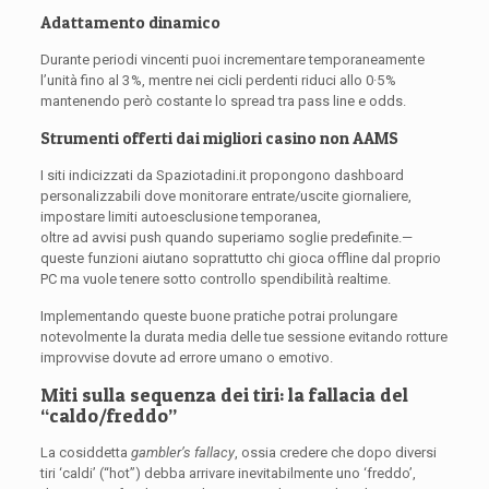
Adattamento dinamico
Durante periodi vincenti puoi incrementare temporaneamente
l’unità fino al ​3 %, mentre nei cicli perdenti riduci allo ​0·5 %
mantenendo però costante lo spread tra pass line e odds.
Strumenti offerti dai migliori casino non AAMS
I siti indicizzati da Spaziotadini.it propongono dashboard
personalizzabili dove monitorare entrate/uscite giornaliere,
impostare limiti auto­esclusione temporanea,
oltre ad avvisi push quando superiamo soglie predefinite.—
queste funzioni aiutano soprattutto chi gioca offline dal proprio
PC ma vuole tenere sotto controllo spendibilità real­time.
Implementando queste buone pratiche potrai prolungare
notevolmente la durata media delle tue sessione evitando rotture
improvvise dovute ad errore umano o emotivo.
Miti sulla sequenza dei tiri: la fallacia del
“caldo/freddo”
La cosiddetta
gambler’s fallacy
, ossia credere che dopo diversi
tiri ‘caldi’ (“hot”) debba arrivare inevitabilmente uno ‘freddo’,