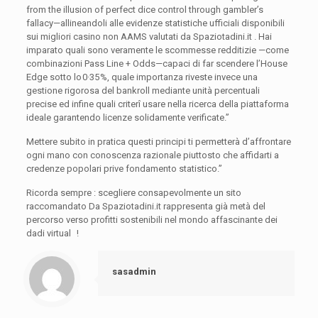
from the illusion of perfect dice control through gambler’s
fallacy—allineandoli alle evidenze statistiche ufficiali disponibili
sui migliori casino non AAMS valutati da Spaziotadini.it . Hai
imparato quali sono veramente le scommesse redditizie —come
combinazioni Pas­s Line + Odds—capaci di far scendere l’House
Edge sotto lo 0·35 %, quale importanza riveste invece una
gestione rigorosa del bankroll mediante unità percentuali
precise ed infine quali criterî usare nella ricerca della piattaforma
ideale garantendo licenze solidamente verificate.”
Mettere subito in pratica questi principi ti permetterà d’affrontare
ogni mano con conoscenza razionale piuttosto che affidarti a
credenze popolari prive fondamento statistico.”
Ricorda sempre : scegliere consapevolmente un sito
raccomandato Da Spaziotadini.it rappresenta già metà del
percorso verso profitti sostenibili nel mondo affascinante dei
dadi virtual !
sasadmin