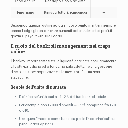
Dopo ogni roll
Raddoppia solo se vinto
—
Fine mano
Rimuovi tutto & reinserisci
—
Seguendo questa routine ad ogni nuovo punto mantieni sempre
basso l’edge globale mentre aumenti potenzialmente i profitti
grazie ai payout veri sugli odds.
Il ruolo del bankroll management nel craps
online
Il bankroll rappresenta tutta la liquidità destinata esclusivamente
alle attività ludiche ed è fondamentale adottarne una gestione
disciplinata per sopravvivere alle inevitabili fluttuazioni
statistiche.
Regola dell’unità di puntata
Definisci un’unità pari all’1–2 % del tuo bankroll totale.
Per esempio con €2000 disponili ⇒ unità compresa fra €20
e €40.
Usa quest’importo come base sia per le linee principali sia
per gli odds opzionali.