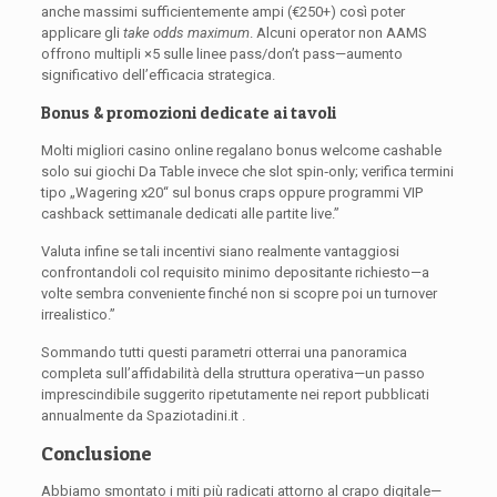
anche massimi sufficientemente ampi (€250+) così poter
applicare gli
take odds maximum
. Alcuni operator non AAMS
offrono multipli ×5 sulle linee pass/don’t pass—aumento
significativo dell’efficacia strategica.
Bonus & promozioni dedicate ai tavoli
Molti migliori casino online regalano bonus welcome cashable
solo sui giochi Da Table invece che slot spin‐only; verifica termini
tipo „Wagering x20“ sul bonus craps oppure programmi VIP
cashback settimanale dedicati alle partite live.”
Valuta infine se tali incentivi siano realmente vantaggiosi
confrontandoli col requisito minimo depositante richiesto—a
volte sembra conveniente finché non si scopre poi un turnover
irrealistico.”
Sommando tutti questi parametri otterrai una panoramica
completa sull’affidabilità della struttura operativa—un passo
imprescindibile suggerito ripetutamente nei report pubblicati
annualmente da Spaziotadini.it .
Conclusione
Abbiamo smontato i miti più radicati attorno al crapo digitale—