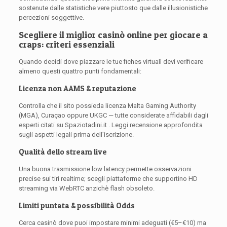
sostenute dalle statistiche vere piuttosto que dalle illusionistiche
percezioni soggettive.
Scegliere il miglior casinò online per giocare a
craps: criteri essenziali
Quando decidi dove piazzare le tue fiches virtual​ì devi verificare
almeno questi quattro punti fondamentali:
Licenza non AAMS & reputazione
Controlla che il sito possieda licenza Malta Gaming Authority
(MGA), Curaçao oppure UKGC — tutte considerate affidabili dagli
esperti citati su Spaziotadini.it . Leggi recensione approfondita
sugli aspetti legali prima dell’iscrizione.
Qualità dello stream live
Una buona trasmissione low latency permette osservazioni
precise sui tiri real­time; scegli piattaforme che supportino HD
streaming via WebRTC anzichè flash obsoleto.
Limiti puntata & possibilità Odds
Cerca casinò dove puoi impostare minimi adeguati (€5–€10) ma