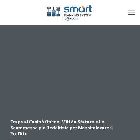
Craps al Casinò Online: Miti da Sfatare e Le
Scommesse più Redditizie per Massimizzare il
Profitto