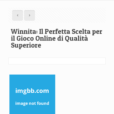
Winnita: Il Perfetta Scelta per
il Gioco Online di Qualità
Superiore