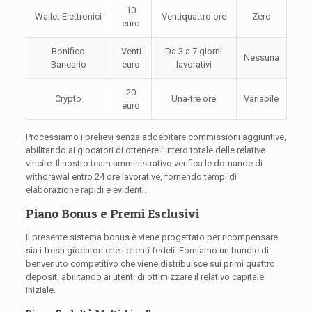
10
Wallet Elettronici
Ventiquattro ore
Zero
euro
Bonifico
Venti
Da 3 a 7 giorni
Nessuna
Bancario
euro
lavorativi
20
Crypto
Una-tre ore
Variabile
euro
Processiamo i prelievi senza addebitare commissioni aggiuntive,
abilitando ai giocatori di ottenere l’intero totale delle relative
vincite. Il nostro team amministrativo verifica le domande di
withdrawal entro 24 ore lavorative, fornendo tempi di
elaborazione rapidi e evidenti.
Piano Bonus e Premi Esclusivi
Il presente sistema bonus è viene progettato per ricompensare
sia i fresh giocatori che i clienti fedeli. Forniamo un bundle di
benvenuto competitivo che viene distribuisce sui primi quattro
deposit, abilitando ai utenti di ottimizzare il relativo capitale
iniziale.