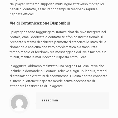
dei player. Offriamo supporto multilingue attraverso molteplici
canali di contatto, assicurando tempi di feedback rapidi e
risposte efficaci.
Vie di Comunicazione Disponibili
I player possono raggiungerci tramite chat dal vivo integrata nel
portale, email dedicata o contatto telefonico internazionale. Il
presente sistema di richieste permette di tracciare lo stato delle
domande e assicura che zero problematica sia trascurata. Il
tempo medio di feedback via messaggeria dal live è minore a 2
minuti, mentre le mail ricevono risposta entro 6 ore.
In aggiunta, abbiamo realizzato una pagina FAQ esaustiva che
include le domande più comuni relative a sign up, bonus, metodi
di transazione e termini di scommessa. Questa risorsa consente
ai utenti di ottenere risposte rapide senza necessitare di
attendere l’assistenza di un agente.
sasadmin