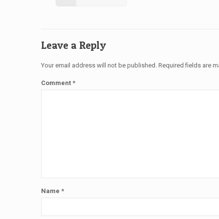
Leave a Reply
Your email address will not be published.
Required fields are 
Comment
*
Name
*