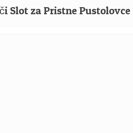
či Slot za Pristne Pustolovce