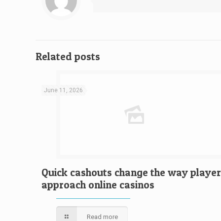
Related posts
June 11, 2026
Quick cashouts change the way player
approach online casinos
Read more