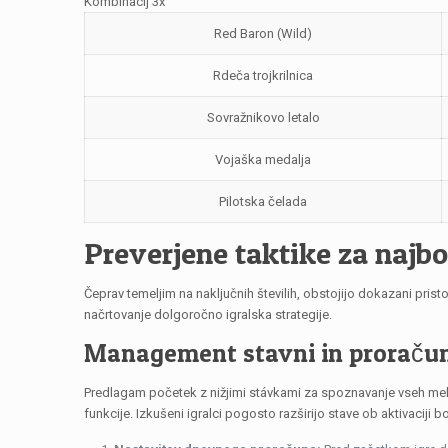
Kombinacij 3x
Red Baron (Wild)
Rdeča trojkrilnica
Sovražnikovo letalo
Vojaška medalja
Pilotska čelada
Preverjene taktike za najb
Čeprav temeljim na naključnih številih, obstojijo dokazani pris
načrtovanje dolgoročno igralska strategije.
Management stavni in proraču
Predlagam početek z nižjimi stávkami za spoznavanje vseh mehan
funkcije. Izkušeni igralci pogosto razširijo stave ob aktivaciji 