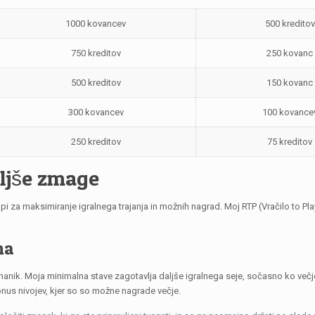
1000 kovancev
500 kreditov
750 kreditov
250 kovanc
500 kreditov
150 kovanc
300 kovancev
100 kovance
250 kreditov
75 kreditov
oljše zmage
topi za maksimiranje igralnega trajanja in možnih nagrad. Moj RTP (Vračilo to P
na
ik. Moja minimalna stave zagotavlja daljše igralnega seje, sočasno ko večje s
bonus nivojev, kjer so so možne nagrade večje.