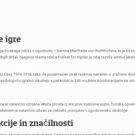
e igre
nega lovskega pilota v zgodovini – barona Manfreda von Richthofena, ki je bil
 držav. Njegova slavna rdeča Fokker Dr.I triplan je zdaj razvila simbol letals
ti iz časa 1914-1918, tako da posamezen znak razkriva narrativo o zračnimi dvo
avdušujočo igralno izkušnjo s pet koluti in 243 možnimi kombinacijami za z
e in natančno izrisana leteča plovila iz ere prve svetovne vojne. Tonska opre
n element je natančno izbran za celovito potopitev v zgodovinsko obdobje.
cije in značilnosti
jo običajne slot mehanizme. Osnovna bazična zgradba vključuje divje simbole