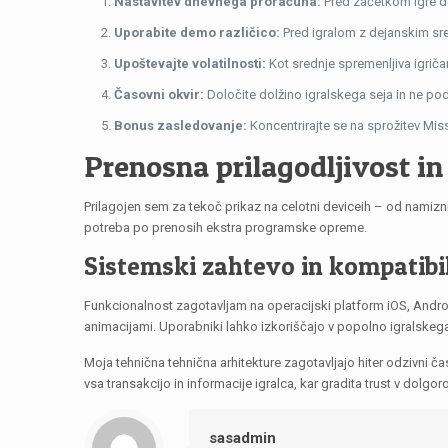
Nastavitev dnevnega proračuna:
Pred začetkom igre dol
Uporabite demo različico:
Pred igralom z dejanskim sre
Upoštevajte volatilnosti:
Kot srednje spremenljiva igriča
Časovni okvir:
Določite dolžino igralskega seja in ne po
Bonus zasledovanje:
Koncentrirajte se na sprožitev Miss
Prenosna prilagodljivost in
Prilagojen sem za tekoč prikaz na celotni deviceih – od namizn
potreba po prenosih ekstra programske opreme.
Sistemski zahtevo in kompatibi
Funkcionalnost zagotavljam na operacijski platform iOS, Androi
animacijami. Uporabniki lahko izkoriščajo v popolno igralskega 
Moja tehnična tehnična arhitekture zagotavljajo hiter odzivni ča
vsa transakcijo in informacije igralca, kar gradita trust v dolgo
sasadmin