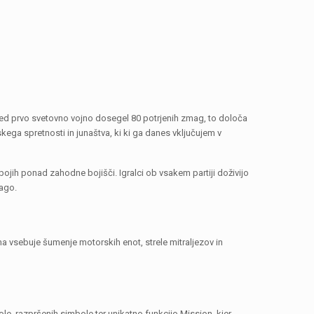
 med prvo svetovno vojno dosegel 80 potrjenih zmag, to določa
kega spretnosti in junaštva, ki ki ga danes vključujem v
bojih ponad zahodne bojišči. Igralci ob vsakem partiji doživijo
mago.
ma vsebuje šumenje motorskih enot, strele mitraljezov in
, razpršenih simbole ter unikatno funkcijo Mission, kjer