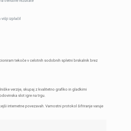
na trenutne rezultate
išji izplačil
cioniram tekoče v celotnih sodobnih spletni brskalnik brez
ke verzije, skupaj z kvalitetno grafiko in gladkimi
odovinska slot igre na trgu.
ejši internetne povezavah. Varnostni protokol šifriranje varuje