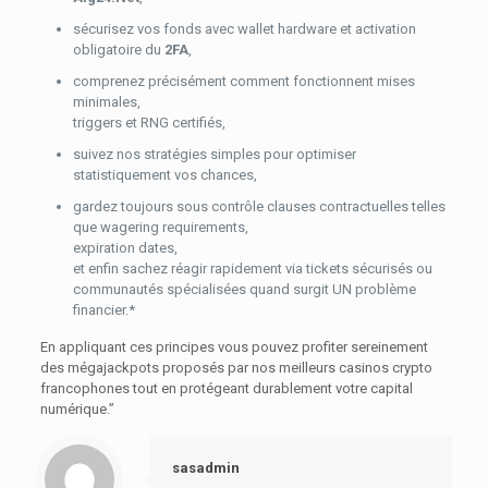
sécurisez vos fonds avec wallet hardware et activation
obligatoire du
2FA
,
comprenez précisément comment fonctionnent mises
minimales,
triggers et RNG certifiés,
suivez nos stratégies simples pour optimiser
statistiquement vos chances,
gardez toujours sous contrôle clauses contractuelles telles
que wagering requirements,
expiration dates,
et enfin sachez réagir rapidement via tickets sécurisés ou
communautés spécialisées quand surgit UN problème
financier.*
En appliquant ces principes vous pouvez profiter sereinement
des mégajackpots proposés par nos meilleurs casinos crypto
francophones tout en protégeant durablement votre capital
numérique.”
sasadmin