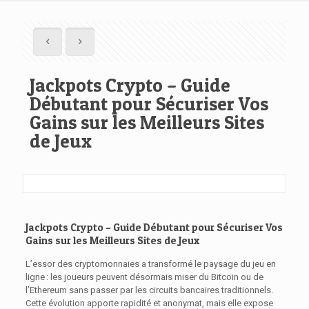
Jackpots Crypto – Guide
Débutant pour Sécuriser Vos
Gains sur les Meilleurs Sites
de Jeux
Jackpots Crypto – Guide Débutant pour Sécuriser Vos
Gains sur les Meilleurs Sites de Jeux
L’essor des cryptomonnaies a transformé le paysage du jeu en
ligne : les joueurs peuvent désormais miser du Bitcoin ou de
l’Ethereum sans passer par les circuits bancaires traditionnels.
Cette évolution apporte rapidité et anonymat, mais elle expose