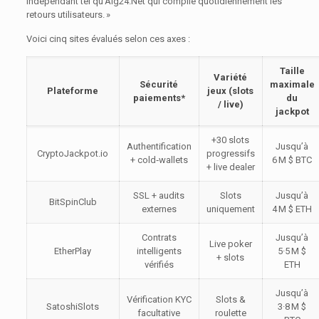
indépendant tel qu’Alg24.Net qui compile quotidiennement les
retours utilisateurs. »
Voici cinq sites évalués selon ces axes :
Taille
Variété
Sécurité
maximale
Plateforme
jeux (slots
paiements*
du
/ live)
jackpot
+30 slots
Authentification
Jusqu’à
CryptoJackpot.io
progressifs
+ cold‑wallets
6 M $ BTC
+ live dealer
SSL + audits
Slots
Jusqu’à
BitSpinClub
externes
uniquement
4 M $ ETH
Contrats
Jusqu’à
Live poker
EtherPlay
intelligents
5·5 M $
+ slots
vérifiés
ETH
Jusqu’à
Vérification KYC
Slots &
SatoshiSlots
3·8 M $
facultative
roulette