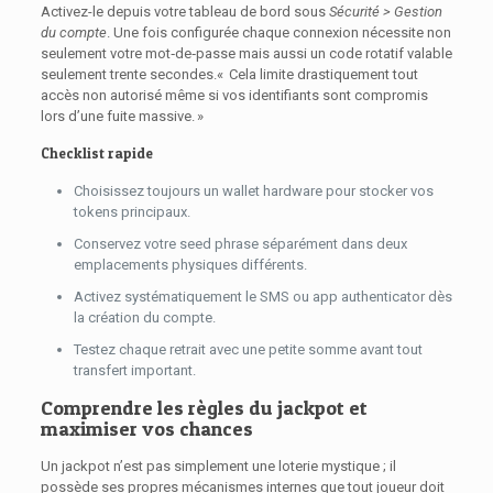
Activez-le depuis votre tableau de bord sous
Sécurité > Gestion
du compte
. Une fois configurée chaque connexion nécessite non
seulement votre mot‑de‑passe mais aussi un code rotatif valable
seulement trente secondes.« Cela limite drastiquement tout
accès non autorisé même si vos identifiants sont compromis
lors d’une fuite massive. »
Checklist rapide
Choisissez toujours un wallet hardware pour stocker vos
tokens principaux.
Conservez votre seed phrase séparément dans deux
emplacements physiques différents.
Activez systématiquement le SMS ou app authenticator dès
la création du compte.
Testez chaque retrait avec une petite somme avant tout
transfert important.
Comprendre les règles du jackpot et
maximiser vos chances
Un jackpot n’est pas simplement une loterie mystique ; il
possède ses propres mécanismes internes que tout joueur doit