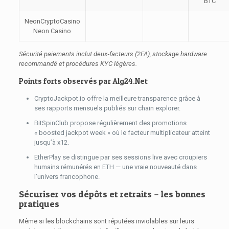
BTC
NeonCryptoCasino
Neon Casino
Sécurité paiements inclut deux‑facteurs (2FA), stockage hardware
recommandé et procédures KYC légères.
Points forts observés par Alg24.Net
CryptoJackpot.io offre la meilleure transparence grâce à
ses rapports mensuels publiés sur chain explorer.
BitSpinClub propose régulièrement des promotions
« boosted jackpot week » où le facteur multiplicateur atteint
jusqu’à x12.
EtherPlay se distingue par ses sessions live avec croupiers
humains rémunérés en ETH — une vraie nouveauté dans
l’univers francophone.
Sécuriser vos dépôts et retraits – les bonnes
pratiques
Même si les blockchains sont réputées inviolables sur leurs