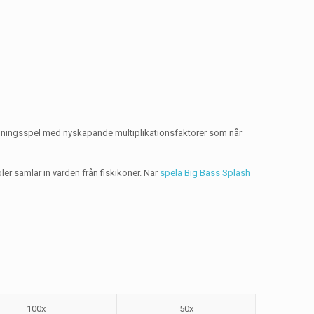
ddningsspel med nyskapande multiplikationsfaktorer som når
ler samlar in värden från fiskikoner. När
spela Big Bass Splash
100x
50x