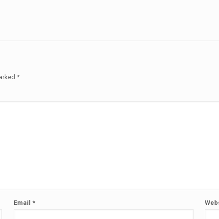
marked
*
Email
*
Webs