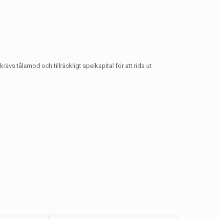
vs tålamod och tillräckligt spelkapital för att rida ut