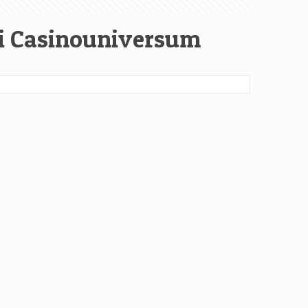
n i Casinouniversum