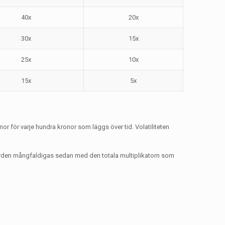
40x
20x
30x
15x
25x
10x
15x
5x
onor för varje hundra kronor som läggs över tid. Volatiliteten
 värden mångfaldigas sedan med den totala multiplikatorn som