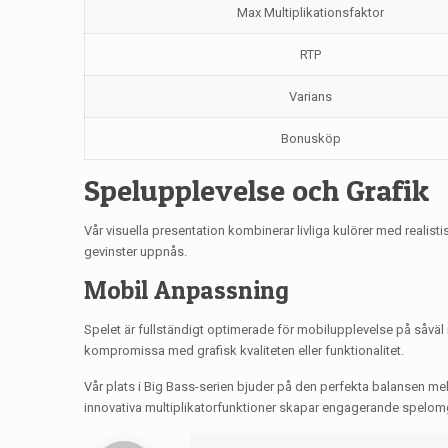
Max Multiplikationsfaktor
RTP
Varians
Bonusköp
Spelupplevelse och Grafik
Vår visuella presentation kombinerar livliga kulörer med realist
gevinster uppnås.
Mobil Anpassning
Spelet är fullständigt optimerade för mobilupplevelse på såväl i
kompromissa med grafisk kvaliteten eller funktionalitet.
Vår plats i Big Bass-serien bjuder på den perfekta balansen mell
innovativa multiplikatorfunktioner skapar engagerande spelomgån