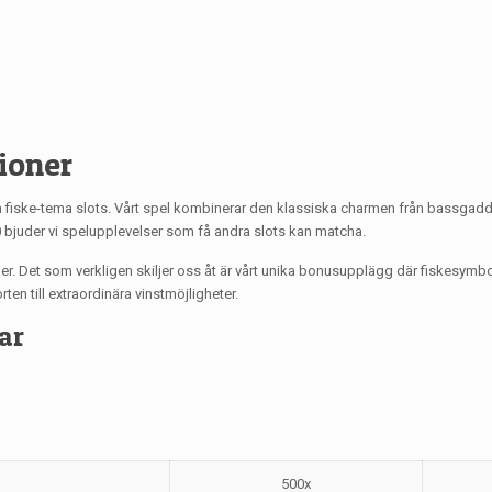
ioner
om fiske-tema slots. Vårt spel kombinerar den klassiska charmen från bassga
0 bjuder vi spelupplevelser som få andra slots kan matcha.
jer. Det som verkligen skiljer oss åt är vårt unika bonusupplägg där fiskesymbo
en till extraordinära vinstmöjligheter.
ar
500x