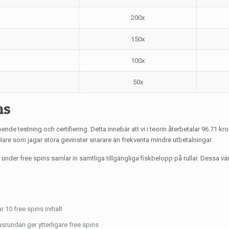
200x
150x
100x
50x
ns
ende testning och certifiering. Detta innebär att vi i teorin återbetalar 96.71 kr
pelare som jagar stora gevinster snarare än frekventa mindre utbetalningar.
r under free spins samlar in samtliga tillgängliga fiskbelopp på rullar. Dessa
r 10 free spins initialt
srundan ger ytterligare free spins