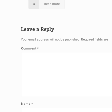
Read more
Leave a Reply
Your email address will not be published.
Required fields are 
Comment
*
Name
*