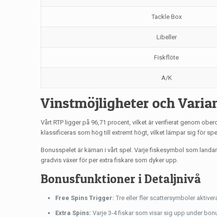
Tackle Box
Libeller
Fiskflöte
A/K
Vinstmöjligheter och Varia
Vårt RTP ligger på 96,71 procent, vilket är verifierat genom obero
klassificeras som hög till extremt högt, vilket lämpar sig för s
Bonusspelet är kärnan i vårt spel. Varje fiskesymbol som landa
gradvis växer för per extra fiskare som dyker upp.
Bonusfunktioner i Detaljnivå
Free Spins Trigger:
Tre eller fler scattersymboler aktivera
Extra Spins:
Varje 3-4 fiskar som visar sig upp under bonu