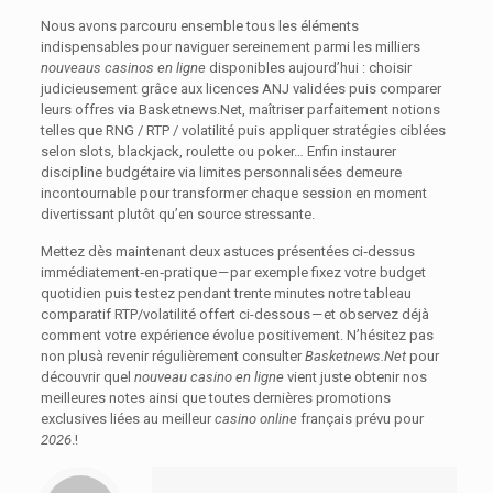
Nous avons parcouru ensemble tous les éléments
indispensables pour naviguer sereinement parmi les milliers
nouveau​s casinos en ligne
disponibles aujourd’hui : choisir
judicieusement grâce aux licences ANJ validées puis comparer
leurs offres via Basketnews.Net, maîtriser parfaitement notions
telles que RNG / RTP / volatilité puis appliquer stratégies ciblées
selon slots, blackjack, roulette ou poker… Enfin instaurer
discipline budgétaire via limites personnalisées demeure
incontournable pour transformer chaque session en moment
divertissant plutôt qu’en source stressante.
Mettez dès maintenant deux astuces présentées ci‑dessus
immédiatement‐en‐pratique — par exemple fixez votre budget
quotidien puis testez pendant trente minutes notre tableau
comparatif RTP/volatilité offert ci-dessous — et observez déjà
comment votre expérience évolue positivement.​ N’hésitez pas
non plusà revenir régulièrement consulter
Basketnews.Net
pour
découvrir quel
nouveau casino en ligne
vient juste obtenir nos
meilleures notes ainsi que toutes dernières promotions
exclusives liées au meilleur
casino online
français prévu pour
2026
.!