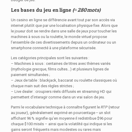
Les bases du jeu en ligne
(≈ 280 mots)
Un casino en ligne se différencie avant tout par son accès via
internet plutôt que par une localisation physique fixe. Alors que
le joueur doit se rendre dans une salle de jeux pour toucher les
machines à sous ou la roulette, le monde virtuel propose
l’ensemble de ces divertissements depuis un ordinateur ou un
smartphone connecté à une plateforme sécurisée.
Les catégories principales sont les suivantes :
– Machines à sous : centaines de titres avec thèmes variés
(mythologie grecque, films cultes…) et plusieurs lignes de
paiement simultanées ;
– Jeux de table : blackjack, baccarat ou roulette classiques où
chaque main suit des règles strictes ;
– Live dealer : croupiers réels diffusés en streaming HD qui
permettent d’interagir comme dans un vrai salon de jeu.
Parmi le vocabulaire technique à connaître figurent le
RTP
(retour
au joueur), généralement exprimé en pourcentage – un slot
affichant 96 % signifie qu’en moyenne il redistribue $96 pour
chaque $100 misés – ainsi que la volatilité qui indique si les
gains seront fréquents mais modestes ou rares mais