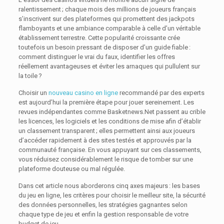
ralentissement ; chaque mois des millions de joueurs français
s’inscrivent sur des plateformes qui promettent des jackpots
flamboyants et une ambiance comparable à celle d’un véritable
établissement terrestre. Cette popularité croissante crée
toutefois un besoin pressant de disposer d’un guide fiable :
comment distinguer le vrai du faux, identifier les offres
réellement avantageuses et éviter les arnaques qui pullulent sur
la toile ?
Choisir un
nouveau casino en ligne
recommandé par des experts
est aujourd’hui la première étape pour jouer sereinement. Les
revues indépendantes comme Basketnews.Net passent au crible
les licences, les logiciels et les conditions de mise afin d’établir
un classement transparent ; elles permettent ainsi aux joueurs
d’accéder rapidement à des sites testés et approuvés par la
communauté française. En vous appuyant sur ces classements,
vous réduisez considérablement le risque de tomber sur une
plateforme douteuse ou mal régulée.
Dans cet article nous aborderons cinq axes majeurs : les bases
du jeu en ligne, les critères pour choisir le meilleur site, la sécurité
des données personnelles, les stratégies gagnantes selon
chaque type de jeu et enfin la gestion responsable de votre
budget de jeu.