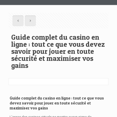
Guide complet du casino en
ligne : tout ce que vous devez
savoir pour jouer en toute
sécurité et maximiser vos
gains
Guide complet du casino en ligne : tout ce que vous
devez savoir pour jouer en toute sécurité et
maximiser vos gains
L’essor des casinos virtuels ne montre aucun signe de