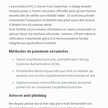
La procédure KYC (« Know‑Your‑Customer ») oblige ensuite
chaque joueur à fournir une pièce officielle ainsi qu’une facture
récente afin de vérifier son identité réelle . Ce contrôle prévient
notamment l’usurpation d’identité mais peut aussi être source
d’attente lors du premier retrait.
Pour faciliter ce processus choisissez un casino proposant un
upload direct via interface sécurisée ; certains offrent même la
vérification instantanée grâce à la reconnaissance faciale
intégrée aux applications mobiles.
Méthodes de paiement sécurisées
Cartes Visa/MasterCard avec authentification Strong
Customer Authentication (SCA) ;
Portefeuilles électroniques tels que Skrill ou Neteller qui
ajoutent une couche supplémentaire entre banque et site ;
Cryptomonnaies comme Bitcoin permettant anonymat
partiel tout en conservant traçabilité blockchain.
Astuces anti‑phishing
Ne cliquez jamais sur un lien reçu par e‑mail demandant vos