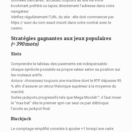
données bancaires ; accédez toujours au site via votre
bookmark préféré ou tapez directement l’adresse dans votre
navigateur.
Vérifiez régulièrement l’URL du site : elle doit commencer par
https://
suivi du nom exact inscrit dans votre contrat avec le
casino.
Stratégies gagnantes aux jeux populaires
(≈ 390 mots)
Slots
Comprendre le tableau des paiements est indispensable :
chaque symbole possède sa propre valeur selon sa position sur
les rouleaux actifs.
Astuce
: choisissez toujours une machine dont le RTP dépasse 95
% afin d’assurer un retour théorique supérieur à la moyenne du
marché.
Surles jackpots progressifs tels que Mega Moolah™, il faut miser
le “max bet” dès le premier spin car seul ce pari débloque
l’accès au jackpot final.
Blackjack
Le comptage simplifié consiste à ajouter +1 lorsqu’une carte