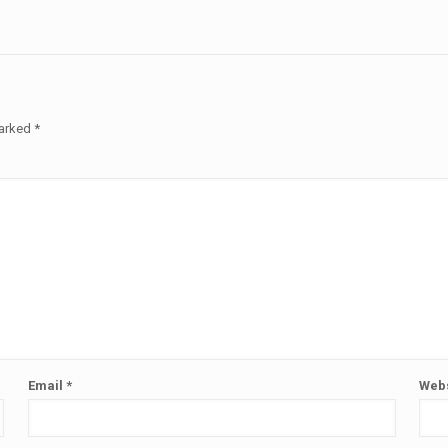
marked
*
Email
*
Webs