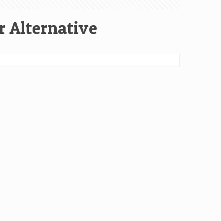
r Alternative