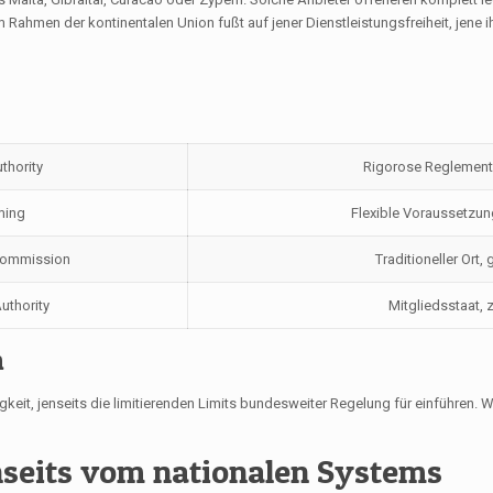
 Rahmen der kontinentalen Union fußt auf jener Dienstleistungsfreiheit, jene i
thority
Rigorose Reglement
ming
Flexible Voraussetzun
 Commission
Traditioneller Ort,
uthority
Mitgliedsstaat,
n
it, jenseits die limitierenden Limits bundesweiter Regelung für einführen. 
nseits vom nationalen Systems