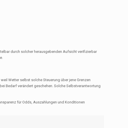
lbar durch solcher herausgebenden Aufsicht verifizierbar
e.
weil Wetter selbst solche Steuerung über jene Grenzen
e bei Bedarf verändert geschehen. Solche Selbstverantwortung
 Transparenz für Odds, Auszahlungen und Konditionen