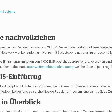
en Systems
e nachvollziehen
juristischen Regelungen via dem GlüStV. Die zentrale Bestandteil jener Regulie
tzwerk war konzipiert, um Nutzer mit Selbstsperre national zu erfassen & j
s Einzahlungslimitation von 1.000 EUR besteht übergreifend, Live-Wetten sin
 suchen daher nach
sportwettenanbieter ohne oasis
, welche abseits jener reg
SIS-Einführung
t hauptsächlich für den Kundenschutz. Gemäß offiziellen Daten existierten in
n jedoch keinesfalls zu solche hiesige Regelung, insofern jene samt gültige 
in Überblick
 Malta, Gibraltar, Curacao oder Zypern. Solche Anbieter offerieren komplett l