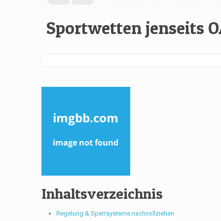
Sportwetten jenseits O
Inhaltsverzeichnis
Regelung & Sperrsysteme nachvollziehen