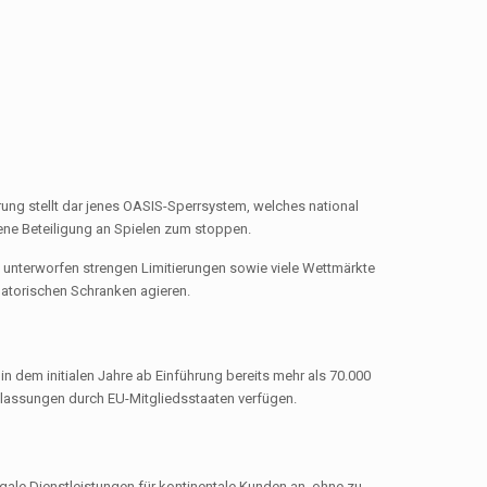
rung stellt dar jenes OASIS-Sperrsystem, welches national
ene Beteiligung an Spielen zum stoppen.
d unterworfen strengen Limitierungen sowie viele Wettmärkte
ulatorischen Schranken agieren.
 dem initialen Jahre ab Einführung bereits mehr als 70.000
Zulassungen durch EU-Mitgliedsstaaten verfügen.
egale Dienstleistungen für kontinentale Kunden an, ohne zu