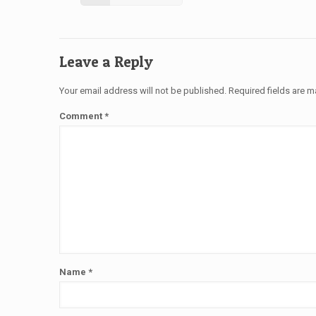
Leave a Reply
Your email address will not be published.
Required fields are 
Comment
*
Name
*