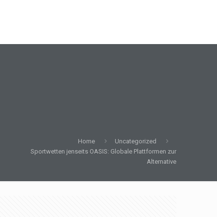
Home
Uncategorized
Sportwetten jenseits OASIS: Globale Plattformen zur
Alternative