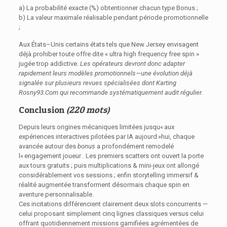
a) La probabilité exacte (%) obtentionner chacun type Bonus ;
b) La valeur maximale réalisable pendant période promotionnelle
;
Aux États–Unis certains états tels que New Jersey envisagent
déjà prohiber toute offre dite « ultra high frequency free spin »
jugée trop addictive.
Les opérateurs devront donc adapter
rapidement leurs modèles promotionnels—une évolution déjà
signalée sur plusieurs revues spécialisées dont Karting
Rosny93.Com qui recommande systématiquement audit régulier.
Conclusion
(220 mots)
Depuis leurs origines mécaniques limitées jusqu« aux
expériences interactives pilotées par IA aujourd »hui, chaque
avancée autour des
bonus
a profondément remodelé
l« engagement joueur . Les premiers scatters ont ouvert la porte
aux tours gratuits ; puis multiplications & mini-jeux ont allongé
considérablement vos sessions ; enfin storytelling immersif &
réalité augmentée transforment désormais chaque spin en
aventure personnalisable.
Ces incitations différencient clairement deux slots concurrents —
celui proposant simplement cinq lignes classiques versus celui
offrant quotidiennement missions gamifiées agrémentées de