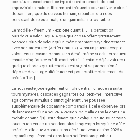
constituent exactement ce type de renforcement : ils sont
imprévisibles mais suffisamment fréquents pour activer le circuit
dopaminergique du cerveau humain, créant ainsi un désir
persistant de rejouer malgré un gain initial nul ou faible.
Le modèle « freemium » exploite quant à lui la perception
paradoxale selon laquelle quelque chose offert gratuitement
possède plus de valeur qu’un même montant payé directement
avec son argent réel (« effet gratuit »). Ainsi un joueur accepte
volontiers un casino bonus sans dépôt même si celui-ci requiert
ensuite cinq fois ce crédit avant retrait : il estime déjà avoir reçu
quelque chose « gratuitement», renforçant sa propension à
déposer davantage ultérieurement pour profiter pleinement du
crédit offert.|
La nouveauté joue également un rôle central : chaque variante –
tours mystères, cascades gagnantes ou “pick‑me” interactive –
agit comme stimulus distinct générant une poussée
supplémentaire de dopamine comparable à celle observée lors
du lancement d’une nouvelle version logicielle dans le domaine
mobile gaming.^[1] Cette dynamique explique pourquoi certains
joueurs restent actifs pendant plus longtemps lorsqu’une offre
spéciale telle que « bonus sans dépôt nouveau casino 2026 »
apparaît régulièrement dans leurs notifications push ou