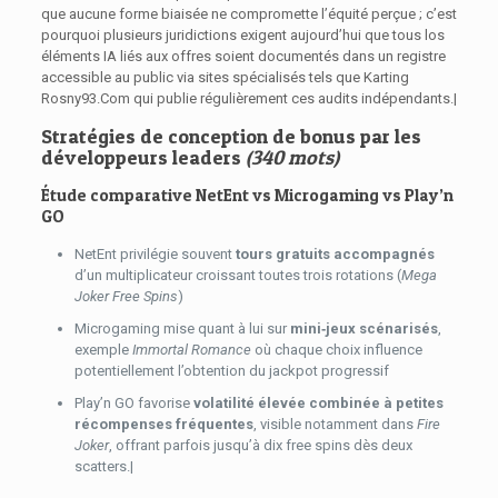
que aucune forme biaisée ne compromette l’équité perçue ; c’est
pourquoi plusieurs juridictions exigent aujourd’hui que tous los
éléments IA liés aux offres soient documentés dans un registre
accessible au public via sites spécialisés tels que Karting
Rosny93.Com qui publie régulièrement ces audits indépendants.|
Stratégies de conception de bonus par les
développeurs leaders
(340 mots)
Étude comparative NetEnt vs Microgaming vs Play’n
GO
NetEnt privilégie souvent
tours gratuits accompagnés
d’un multiplicateur croissant toutes trois rotations (
Mega
Joker Free Spins
)
Microgaming mise quant à lui sur
mini‑jeux scénarisés
,
exemple
Immortal Romance
où chaque choix influence
potentiellement l’obtention du jackpot progressif
Play’n GO favorise
volatilité élevée combinée à petites
récompenses fréquentes
, visible notamment dans
Fire
Joker
, offrant parfois jusqu’à dix free spins dès deux
scatters.|