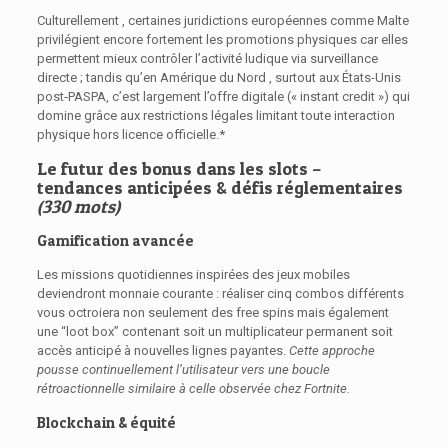
Culturellement , certaines juridictions européennes comme Malte
privilégient encore fortement les promotions physiques car elles
permettent mieux contrôler l’activité ludique via surveillance
directe ; tandis qu’en Amérique du Nord , surtout aux États-Unis
post‑PASPA, c’est largement l’offre digitale («​ instant credit ») qui
domine grâce aux restrictions légales limitant toute interaction
physique hors licence officielle.*
Le futur des bonus dans les slots –
tendances anticipées & défis réglementaires
(330 mots)
Gamification avancée
Les missions quotidiennes inspirées des jeux mobiles
deviendront monnaie courante : réaliser cinq combos différents
vous octroiera non seulement des free spins mais également
une “loot box” contenant soit un multiplicateur permanent soit
accès anticipé à nouvelles lignes payantes.
Cette approche
pousse continuellement l’utilisateur vers une boucle
rétroactionnelle similaire à celle observée chez Fortnite.
Blockchain & équité