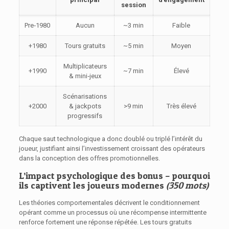
session
Pre‑1980
Aucun
~3 min
Faible
+1980
Tours gratuits
~5 min
Moyen
Multiplicateurs
+1990
~7 min
Élevé
& mini‑jeux
Scénarisations
+2000
& jackpots
>9 min
Très élevé
progressifs
Chaque saut technologique a donc doublé ou triplé l’intérêt du
joueur, justifiant ainsi l’investissement croissant des opérateurs
dans la conception des offres promotionnelles.
L’impact psychologique des bonus – pourquoi
ils captivent les joueurs modernes
(350 mots)
Les théories comportementales décrivent le conditionnement
opérant comme un processus où une récompense intermittente
renforce fortement une réponse répétée. Les tours gratuits