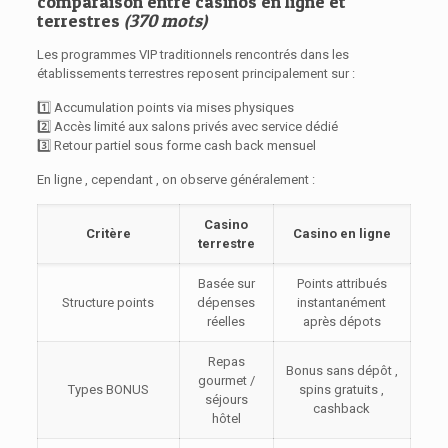
comparaison entre casinos en ligne et
terrestres
(370 mots)
Les programmes VIP traditionnels rencontrés dans les
établissements terrestres reposent principalement sur :
1️⃣ Accumulation points via mises physiques
2️⃣ Accès limité aux salons privés avec service dédié
3️⃣ Retour partiel sous forme cash back mensuel
En ligne , cependant , on observe généralement :
Casino
Critère
Casino en ligne
terrestre
Basée sur
Points attribués
Structure points
dépenses
instantanément
réelles
après dépots
Repas
Bonus sans dépôt ,
gourmet /
Types BONUS
spins gratuits ,
séjours
cashback
hôtel