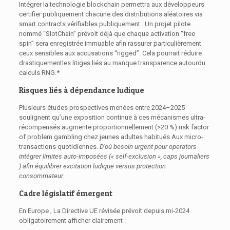
Intégrer la technologie blockchain permettra aux développeurs
certifier publiquement chacune des distributions aléatoires via
smart contracts vérifiables publiquement . Un projet pilote
nommé “SlotChain” prévoit déjà que chaque activation “free
spin” sera enregistrée immuable afin rassurer particulièrement
ceux sensibles aux accusations “rigged”. Cela pourrait réduire
drastiquementles litiges liés au manque transparence autourdu
calculs RNG.*
Risques liés à dépendance ludique
Plusieurs études prospectives menées entre 2024–2025
soulignent qu’une exposition continue à ces mécanismes ultra‐
récompensés augmente proportionnellement (>20 %) risk factor
of problem gambling chez jeunes adultes habitués Aux micro‐
transactions quotidiennes.
D’où besoin urgent pour operators
intégrer limites auto‑imposées («​ self‑exclusion », caps journaliers
) afin équilibrer excitation ludique versus protection
consommateur.
Cadre législatif émergent
En Europe , La Directive UE révisée prévoit depuis mi‑2024
obligatoirement afficher clairement :