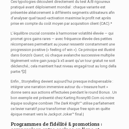
Ces typologies découlent directement du test A/B rigoureux
pratiqué avant déploiement mondial : chaque variante est
présentée aléatoirement à différents segments utilisateurs afin
d’analyser quel tauxd »activation maximise le profit net après
prise en compte du coût moyen par acquisition client (CAC).*
L’équilibre crucial consiste à harmoniser volatilité élevée — qui
promet gros gains rares — avec fréquence élevée ­des petites
récompenses permettant au joueur ressentir constamment une
progression positive («​ feeling of win​ »). Ce principe est illustré
dans
Gonzo’s Quest
, où chaque avalanche successive multiplie
légèrement votre gain jusqu’à x5 avant qu’un tour gratuit ne soit
déclenché.; cela maintient haut niveau engagé tout au long della
partie.^[2]
Enfin , Storytelling devient aujourd’hui presque indispensable :
intégrer une narration immersive autour du «​ treasure hunt ​»
donne sens aux actions effectuées pendant le round Bonus . Un
bon exemple est présenté chez Karting Rosny93.Com où notre
équipe souligne combien
The Dark Knight™
utilise parfaitement
ce levier narratif pour transformer chaque free spin en quête
épique menant vers le Jackpot Joker™ final.|
Programmes de fidélité & promotions :