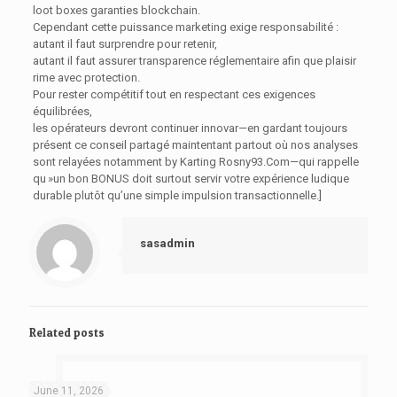
loot boxes garanties blockchain.
Cependant cette puissance marketing exige responsabilité :
autant il faut surprendre pour retenir,
autant il faut assurer transparence réglementaire afin que plaisir
rime avec protection.
Pour rester compétitif tout en respectant ces exigences
équilibrées,
les opérateurs devront continuer innovar—en gardant toujours
présent ce conseil partagé mainten­tant partout où nos analyses
sont relayées notamment by Karting Rosny93.Com—qui rappelle
qu »un bon BONUS doit surtout servir votre expérience ludique
durable plutôt qu’une simple impulsion transactionnelle.]
sasadmin
Related posts
June 11, 2026