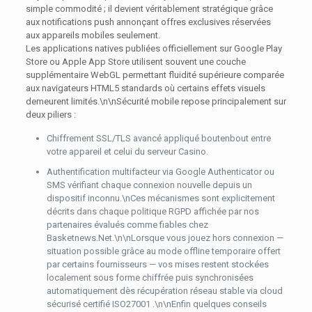
simple commodité ; il devient véritablement stratégique grâce
aux notifications push annonçant offres exclusives réservées
aux appareils mobiles seulement.
Les applications natives publiées officiellement sur Google Play
Store ou Apple App Store utilisent souvent une couche
supplémentaire WebGL permettant fluidité supérieure comparée
aux navigateurs HTML5 standards où certains effets visuels
demeurent limités.\n\nSécurité mobile repose principalement sur
deux piliers :
Chiffrement SSL/TLS avancé appliqué bout­en­bout entre
votre appareil et celui du serveur Casino.
Authentification multifacteur via Google Authenticator ou
SMS vérifiant chaque connexion nouvelle depuis un
dispositif inconnu.\nCes mécanismes sont explicitement
décrits dans chaque politique RGPD affichée par nos
partenaires évalués comme fiables chez
Basketnews.Net.\n\nLorsque vous jouez hors connexion —
situation possible grâce au mode offline temporaire offert
par certains fournisseurs — vos mises restent stockées
localement sous forme chiffrée puis synchronisées
automatiquement dès récupération réseau stable via cloud
sécurisé certifié ISO27001 .\n\nEnfin quelques conseils