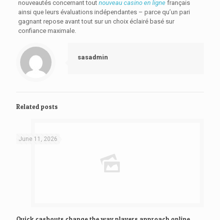
nouveautés concernant tout
nouveau casino en ligne
français
ainsi que leurs évaluations indépendantes – parce qu’un pari
gagnant repose avant tout sur un choix éclairé basé sur
confiance maximale.​
sasadmin
Related posts
June 11, 2026
Quick cashouts change the way players approach online