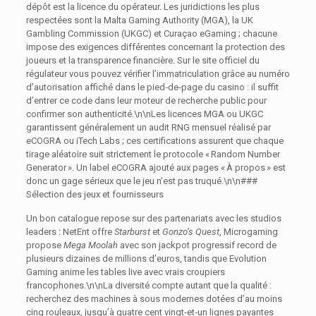
dépôt est la licence du opérateur. Les juridictions les plus
respectées sont la Malta Gaming Authority (MGA), la UK
Gambling Commission (UKGC) et Curaçao eGaming ; chacune
impose des exigences différentes concernant la protection des
joueurs et la transparence financière. Sur le site officiel du
régulateur vous pouvez vérifier l’immatriculation grâce au numéro
d’autorisation affiché dans le pied‑de‑page du casino : il suffit
d’entrer ce code dans leur moteur de recherche public pour
confirmer son authenticité.\n\nLes licences MGA ou UKGC
garantissent généralement un audit RNG mensuel réalisé par
eCOGRA ou iTech Labs ; ces certifications assurent que chaque
tirage aléatoire suit strictement le protocole « Random Number
Generator ». Un label eCOGRA ajouté aux pages « À propos » est
donc un gage sérieux que le jeu n’est pas truqué.\n\n###
Sélection des jeux et fournisseurs
Un bon catalogue repose sur des partenariats avec les studios
leaders : NetEnt offre
Starburst
et
Gonzo’s Quest
, Microgaming
propose
Mega Moolah
avec son jackpot progressif record de
plusieurs dizaines de millions d’euros, tandis que Evolution
Gaming anime les tables live avec vrais croupiers
francophones.\n\nLa diversité compte autant que la qualité :
recherchez des machines à sous modernes dotées d’au moins
cinq rouleaux, jusqu’à quatre cent vingt‑et‑un lignes payantes