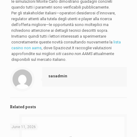
le simulazioni Monte Carlo dimostrano guadagni concreti
quando tutti i parametri sono verificabili pubblicamente.
Per gli stakeholder italiani—operatori desiderosi d’innovare,
regulator attenti alla tutela degli utenti e player alla ricerca
dell’offerta migliore—le opportunità sono molteplici ma
richiedono attenzione ai dettagli tecnici descritti sopra.
Invitiamo quindi tutti i lettori interessati a sperimentare
concretamente queste novità consultando nuovamente la
lista
casino non aams
, dove Spaziozut.It raccoglie valutazioni
approfondite sui migliori
siti casino non AAMS
attualmente
disponibili sul mercato italiano.​
sasadmin
Related posts
June 11, 2026