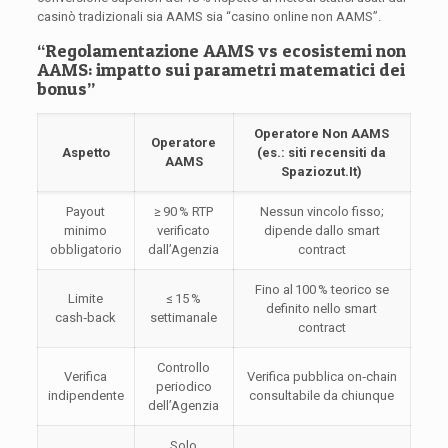
casinò tradizionali sia AAMS sia “casino online non AAMS”.
“Regolamentazione AAMS vs ecosistemi non
AAMS: impatto sui parametri matematici dei
bonus”
Operatore Non AAMS
Operatore
Aspetto
(es.: siti recensiti da
AAMS
Spaziozut.It)
Payout
≥ 90 % RTP
Nessun vincolo fisso;
minimo
verificato
dipende dallo smart
obbligatorio
dall’Agenzia
contract
Fino al 100 % teorico se
Limite
≤ 15 %
definito nello smart
cash‑back
settimanale
contract
Controllo
Verifica
Verifica pubblica on‑chain
periodico
indipendente
consultabile da chiunque
dell’Agenzia
Solo