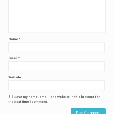
Name
*
Email
*
Website
Save my name, email, and website in this browser for
the next time I comment.