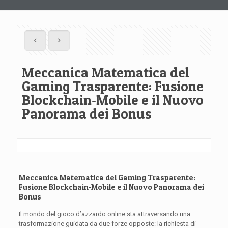
Meccanica Matematica del
Gaming Trasparente: Fusione
Blockchain‑Mobile e il Nuovo
Panorama dei Bonus
Meccanica Matematica del Gaming Trasparente:
Fusione Blockchain‑Mobile e il Nuovo Panorama dei
Bonus
Il mondo del gioco d’azzardo online sta attraversando una
trasformazione guidata da due forze opposte: la richiesta di