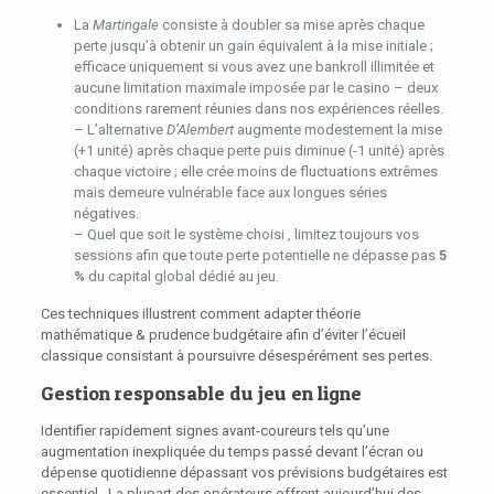
La
Martingale
consiste à doubler sa mise après chaque
perte jusqu’à obtenir un gain équivalent à la mise initiale ;
efficace uniquement si vous avez une bankroll illimitée et
aucune limitation maximale imposée par le casino – deux
conditions rarement réunies dans nos expériences réelles.
– L’alternative
D’Alembert
augmente modestement la mise
(+1 unité) après chaque perte puis diminue (-1 unité) après
chaque victoire ; elle crée moins de fluctuations extrêmes
mais demeure vulnérable face aux longues séries
négatives.
– Quel que soit le système choisi , limitez toujours vos
sessions afin que toute perte potentielle ne dépasse pas
5
%
du capital global dédié au jeu.
Ces techniques illustrent comment adapter théorie
mathématique & prudence budgétaire afin d’éviter l’écueil
classique consistant à poursuivre désespérément ses pertes.
Gestion responsable du jeu en ligne
Identifier rapidement signes avant-coureurs tels qu’une
augmentation inexpliquée du temps passé devant l’écran ou
dépense quotidienne dépassant vos prévisions budgétaires est
essentiel . La plupart des opérateurs offrent aujourd’hui des