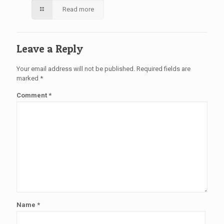
Read more
Leave a Reply
Your email address will not be published.
Required fields are
marked
*
Comment
*
Name
*