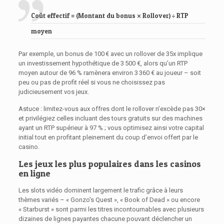
Coût effectif = (Montant du bonus × Rollover) ÷ RTP
moyen
Par exemple, un bonus de 100 € avec un rollover de 35x implique
un investissement hypothétique de 3 500 €, alors qu’un RTP
moyen autour de 96 % ramènera environ 3 360 € au joueur – soit
peu ou pas de profit réel si vous ne choisissez pas
judicieusement vos jeux.
Astuce : limitez-vous aux offres dont le rollover n’excède pas 30×
et privilégiez celles incluant des tours gratuits sur des machines
ayant un RTP supérieur à 97 % ; vous optimisez ainsi votre capital
initial tout en profitant pleinement du coup d’envoi offert par le
casino.
Les jeux les plus populaires dans les casinos
en ligne
Les slots vidéo dominent largement le trafic grâce à leurs
thèmes variés – « Gonzo’s Quest », « Book of Dead » ou encore
« Starburst » sont parmi les titres incontournables avec plusieurs
dizaines de lignes payantes chacune pouvant déclencher un