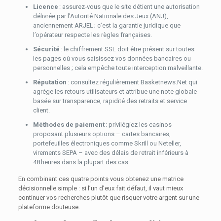
Licence
: assurez‑vous que le site détient une autorisation
délivrée par l’Autorité Nationale des Jeux (ANJ),
anciennement ARJEL ; c’est la garantie juridique que
l’opérateur respecte les règles françaises.
Sécurité
: le chiffrement SSL doit être présent sur toutes
les pages où vous saisissez vos données bancaires ou
personnelles ; cela empêche toute interception malveillante.
Réputation
: consultez régulièrement Basketnews.Net qui
agrège les retours utilisateurs et attribue une note globale
basée sur transparence, rapidité des retraits et service
client.
Méthodes de paiement
: privilégiez les casinos
proposant plusieurs options – cartes bancaires,
portefeuilles électroniques comme Skrill ou Neteller,
virements SEPA – avec des délais de retrait inférieurs à
48 heures dans la plupart des cas.
En combinant ces quatre points vous obtenez une matrice
décisionnelle simple : si l’un d’eux fait défaut, il vaut mieux
continuer vos recherches plutôt que risquer votre argent sur une
plateforme douteuse.