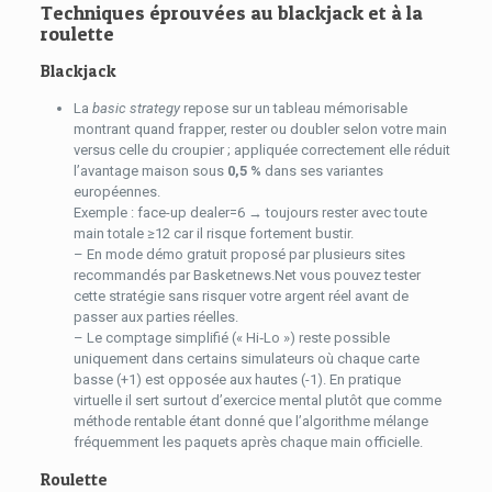
Techniques éprouvées au blackjack et à la
roulette
Blackjack
La
basic strategy
repose sur un tableau mémorisable
montrant quand frapper, rester ou doubler selon votre main
versus celle du croupier ; appliquée correctement elle réduit
l’avantage maison sous
0,5 %
dans ses variantes
européennes.
Exemple : face-up dealer=6 → toujours rester avec toute
main totale ≥12 car il risque fortement bustir.
– En mode démo gratuit proposé par plusieurs sites
recommandés par Basketnews.Net vous pouvez tester
cette stratégie sans risquer votre argent réel avant de
passer aux parties réelles.
– Le comptage simplifié (« Hi‑Lo ») reste possible
uniquement dans certains simulateurs où chaque carte
basse (+1) est opposée aux hautes (-1). En pratique
virtuelle il sert surtout d’exercice mental plutôt que comme
méthode rentable étant donné que l’algorithme mélange
fréquemment les paquets après chaque main officielle.
Roulette