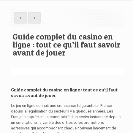
Guide complet du casino en
ligne : tout ce qu’il faut savoir
avant de jouer
Guide complet du casino en ligne : tout ce qu’il faut
savoir avant de jouer
Le jeu en ligne connaît une croissance fulgurante en France
depuis la légalisation du secteur il y a quelques années. Les
Français apprécient la commodité d’un accès instantané depuis
un smartphone, la variété des offres et les promotions
agressives qui accompagnent chaque nouveau lancement de