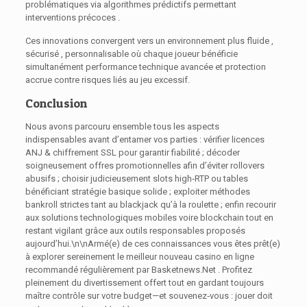
problématiques via algorithmes prédictifs permettant
interventions précoces .
Ces innovations convergent vers un environnement plus fluide ,
sécurisé , personnalisable où chaque joueur bénéficie
simultanément performance technique avancée et protection
accrue contre risques liés au jeu excessif.
Conclusion
Nous avons parcouru ensemble tous les aspects
indispensables avant d’entamer vos parties : vérifier licences
ANJ & chiffrement SSL pour garantir fiabilité ; décoder
soigneusement offres promotionnelles afin d’éviter rollovers
abusifs ; choisir judicieusement slots high‑RTP ou tables
bénéficiant stratégie basique solide ; exploiter méthodes
bankroll strictes tant au blackjack qu’à la roulette ; enfin recourir
aux solutions technologiques mobiles voire blockchain tout en
restant vigilant grâce aux outils responsables proposés
aujourd’hui.\n\nArmé(e) de ces connaissances vous êtes prêt(e)
à explorer sereinement le meilleur nouveau casino en ligne
recommandé régulièrement par Basketnews.Net . Profitez
pleinement du divertissement offert tout en gardant toujours
maître contrôle sur votre budget—et souvenez‑vous : jouer doit