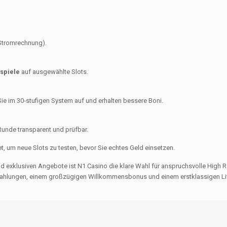
 Stromrechnung).
ispiele
auf ausgewählte Slots.
e im 30‑stufigen System auf und erhalten bessere Boni.
Runde transparent und prüfbar.
um neue Slots zu testen, bevor Sie echtes Geld einsetzen.
d exklusiven Angebote ist N1 Casino die klare Wahl für anspruchsvolle High Roll
nzahlungen, einem großzügigen Willkommensbonus und einem erstklassigen Li