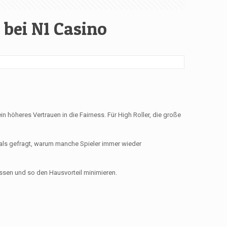
 bei N1 Casino
n höheres Vertrauen in die Fairness. Für High Roller, die große
jemals gefragt, warum manche Spieler immer wieder
assen und so den Hausvorteil minimieren.