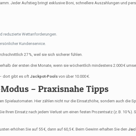
gramm. Jeder Aufstieg bringt exklusive Boni, schnellere Auszahlungen und pe
nd reduzierte Wettanforderungen.
persönlicher Kundenservice.
hschnittlich 27 %, weil sie sich sicherer fühlen.
nnerhalb der ersten drei Monate, wenn sie wöchentlich mindestens 2.000 € umse
– dort gibt es oft
Jackpot‑Pools
von über 10.000 €.
e‑Modus – Praxisnahe Tipps
en Spielautomaten. Hier zählen nicht nur die Einsatzhöhe, sondern auch die S
ie Ihren Einsatz nach jedem Verlust um einen festen Prozentsatz (z. B. 10 %).
lusten erhöhen Sie auf 55 €, dann auf 60,5 €. Beim Gewinn erhalten Sie den
Jac