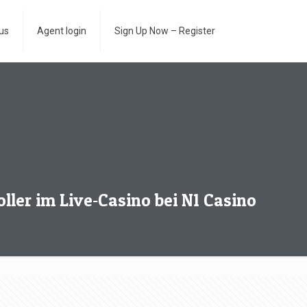
us
Agent login
Sign Up Now – Register
ller im Live‑Casino bei N1 Casino