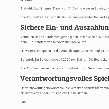
Statistik:
Laut internen Daten von N1 Casino erzielen Spieler, d
Pro Tip:
Setzen Sie nie mehr als 5 % Ihres gesamten Bankrolls p
Sichere Ein‑ und Auszahlu
Vertrauen ist das Fundament jedes guten Online Casino. N1 Casin
dem RTP‑Standard von mindestens 96 % laufen.
Ein weiterer Pluspunkt ist die Auszahlungs‑Geschwindigkeit. 
Beispiel:
Ein Spieler fordert 1.200 € per Skrill an. Die Bearbei
Pro Tip:
Verifizieren Sie Ihr Konto frühzeitig, um Verzögerun
Verantwortungsvolles Spie
Ein verantwortungsbewusstes Spielverhalten schützt Sie vor fin
ein integriertes Tool‑Kit für solche Einstellungen.
FAQ