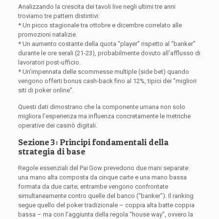
Analizzando la crescita dei tavoli live negli ultimi tre anni
troviamo tre pattern distintivi:
* Un picco stagionale tra ottobre e dicembre correlato alle
promozioni natalizie.
* Un aumento costante della quota “player” rispetto al “banker”
durante le ore serali (21‑23), probabilmente dovuto all’afflusso di
lavoratori post‑ufficio.
* Un’impennata delle scommesse multiple (side bet) quando
vengono offerti bonus cash‑back fino al 12%, tipici dei “migliori
siti di poker online”.
Questi dati dimostrano che la componente umana non solo
migliora l’esperienza ma influenza concretamente le metriche
operative dei casinò digitali.
Sezione 3 : Principi fondamentali della
strategia di base
Regole essenziali del Pai Gow prevedono due mani separate:
una mano alta composta da cinque carte e una mano bassa
formata da due carte; entrambe vengono confrontate
simultaneamente contro quelle del banco (“banker”). Il ranking
segue quello del poker tradizionale – coppia alta batte coppia
bassa – ma con l’aggiunta della regola “house way”, ovvero la