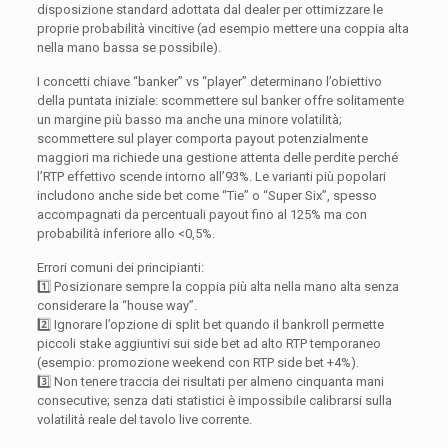
disposizione standard adottata dal dealer per ottimizzare le
proprie probabilità vincitive (ad esempio mettere una coppia alta
nella mano bassa se possibile).
I concetti chiave “banker” vs “player” determinano l’obiettivo
della puntata iniziale: scommettere sul banker offre solitamente
un margine più basso ma anche una minore volatilità;
scommettere sul player comporta payout potenzialmente
maggiori ma richiede una gestione attenta delle perdite perché
l’RTP effettivo scende intorno all’93%. Le varianti più popolari
includono anche side bet come “Tie” o “Super Six”, spesso
accompagnati da percentuali payout fino al 125% ma con
probabilità inferiore allo <0,5%.
Errori comuni dei principianti:
1️⃣ Posizionare sempre la coppia più alta nella mano alta senza
considerare la “house way”.
2️⃣ Ignorare l’opzione di split bet quando il bankroll permette
piccoli stake aggiuntivi sui side bet ad alto RTP temporaneo
(esempio: promozione weekend con RTP side bet +4%).
3️⃣ Non tenere traccia dei risultati per almeno cinquanta mani
consecutive; senza dati statistici è impossibile calibrarsi sulla
volatilità reale del tavolo live corrente.