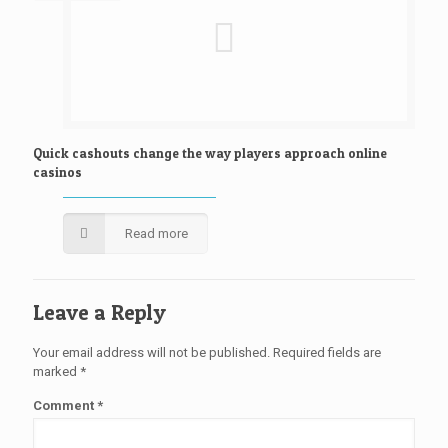
Quick cashouts change the way players approach online
casinos
Read more
Leave a Reply
Your email address will not be published.
Required fields are
marked
*
Comment
*