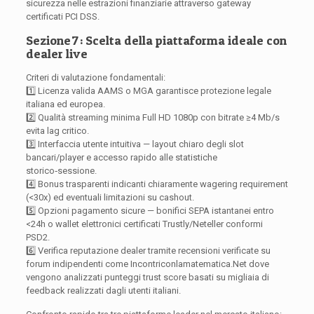
sicurezza nelle estrazioni finanziarie attraverso gateway
certificati PCI DSS.
Sezione 7 : Scelta della piattaforma ideale con
dealer live
Criteri di valutazione fondamentali:
1️⃣ Licenza valida AAMS o MGA garantisce protezione legale
italiana ed europea.
2️⃣ Qualità streaming minima Full HD 1080p con bitrate ≥4 Mb/s
evita lag critico.
3️⃣ Interfaccia utente intuitiva — layout chiaro degli slot
bancari/player e accesso rapido alle statistiche
storico‑sessione.
4️⃣ Bonus trasparenti indicanti chiaramente wagering requirement
(<30x) ed eventuali limitazioni su cashout.
5️⃣ Opzioni pagamento sicure — bonifici SEPA istantanei entro
<24h o wallet elettronici certificati Trustly/Neteller conformi
PSD2.
6️⃣ Verifica reputazione dealer tramite recensioni verificate su
forum indipendenti come Incontriconlamatematica.Net dove
vengono analizzati punteggi trust score basati su migliaia di
feedback realizzati dagli utenti italiani.