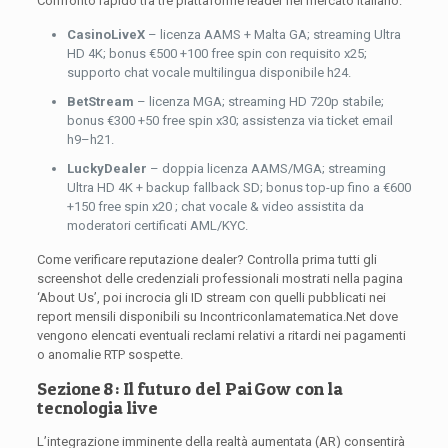
Confronto rapido tra tre piattaforme leader nel mercato italiano:
CasinoLiveX
– licenza AAMS + Malta GA; streaming Ultra
HD 4K; bonus €500 +100 free spin con requisito x25;
supporto chat vocale multilingua disponibile h24.
BetStream
– licenza MGA; streaming HD 720p stabile;
bonus €300 +50 free spin x30; assistenza via ticket email
h9–h21.
LuckyDealer
– doppia licenza AAMS/MGA; streaming
Ultra HD 4K + backup fallback SD; bonus top-up fino a €600
+150 free spin x20 ; chat vocale & video assistita da
moderatori certificati AML/KYC.
Come verificare reputazione dealer? Controlla prima tutti gli
screenshot delle credenziali professionali mostrati nella pagina
‘About Us’, poi incrocia gli ID stream con quelli pubblicati nei
report mensili disponibili su Incontriconlamatematica.Net dove
vengono elencati eventuali reclami relativi a ritardi nei pagamenti
o anomalie RTP sospette.
Sezione 8 : Il futuro del Pai Gow con la
tecnologia live
L’integrazione imminente della realtà aumentata (AR) consentirà