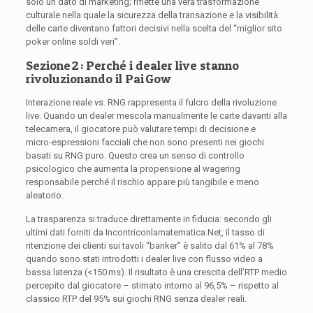
solo un dato di marketing; riflette una vera trasformazione
culturale nella quale la sicurezza della transazione e la visibilità
delle carte diventano fattori decisivi nella scelta del “miglior sito
poker online soldi veri”.
Sezione 2 : Perché i dealer live stanno
rivoluzionando il Pai Gow
Interazione reale vs. RNG rappresenta il fulcro della rivoluzione
live. Quando un dealer mescola manualmente le carte davanti alla
telecamera, il giocatore può valutare tempi di decisione e
micro‑espressioni facciali che non sono presenti nei giochi
basati su RNG puro. Questo crea un senso di controllo
psicologico che aumenta la propensione al wagering
responsabile perché il rischio appare più tangibile e meno
aleatorio.
La trasparenza si traduce direttamente in fiducia: secondo gli
ultimi dati forniti da Incontriconlamatematica.Net, il tasso di
ritenzione dei clienti sui tavoli “banker” è salito dal 61% al 78%
quando sono stati introdotti i dealer live con flusso video a
bassa latenza (<150 ms). Il risultato è una crescita dell’RTP medio
percepito dal giocatore – stimato intorno al 96,5% – rispetto al
classico RTP del 95% sui giochi RNG senza dealer reali.