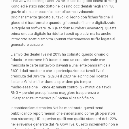
Il Pai Gow nasce negli anni ’20 nelle sale da gioco cinesi di Hong
Kong ed è stato introdotto nei casinò occidentali negli anni ’80
grazie alla sua meccanica semplice ma avvincente.
Originariamente giocato su tavoli di legno con fiches fisiche, il
gioco si è trasformato quando gli operatori hanno digitalizzato
le regole su software RNG (Random Number Generator). Questa
prima ondata digitale ha ridotto i costi operativi ma ha anche
introdotto scetticismo tra i puristi che temevano truffe legate al
generatore casuale.
L’arrivo dei dealer live nel 2015 ha colmato questo divario di
fiducia: telecamere HD trasmettono un croupier reale che
mescola le carte sul tavolo davanti a una lente panoramica a
360°. I dati mostrano che la partecipazione ai tavoli live è
cresciuta del 38% tra il 2020 e il 2023 nelle principali licenze
italiane. Gli utenti tendono a spendere più tempo
medio‑sessione – circa 42 minuti contro i 27 minuti dei tavoli
RNG – perché percepiscono maggiore trasparenza e
un’esperienza immersiva più vicina al casinò fisico.
Incontriconlamatematica.Net ha monitorato questi trend
pubblicando report mensili che evidenziano come gli operatori
con streaming HD superino quelli con qualità standard del +22%
nelle revenue generate dal Pai Gow live. Questo incremento non è