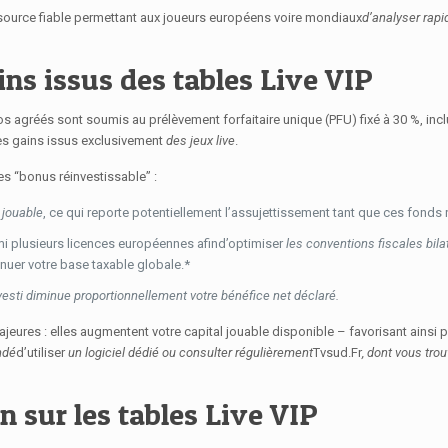
urce fiable permettant aux joueurs européens voire mondiaux
d’analyser rap
ins issus des tables Live VIP
os agréés sont soumis au prélèvement forfaitaire unique (PFU) fixé à 30 %, inc
les gains issus exclusivement
des jeux live
.
es “bonus réinvestissable” :
 jouable
, ce qui reporte potentiellement l’assujettissement tant que ces fonds 
mi plusieurs licences européennes afind’optimiser
les conventions fiscales bila
uer votre base taxable globale.*
esti diminue proportionnellement votre bénéfice net déclaré.
eures : elles augmentent votre capital jouable disponible – favorisant ainsi
ndé
d’utiliser
un logiciel dédié ou consulter régulièrement
Tvsud.Fr
, dont vous tro
n sur les tables Live VIP