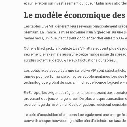
et sur le retour sur investissement du joueur. Enfin nous aborder
Le modèle économique des ta
Les tables Live VIP génèrent leurs revenus principalement grâce 
premium. En France, la mise moyenne d’un high‑roller sur une pa
même mois, un joueur actif peut donc engendrer entre 2 500 € et
Outre le Blackjack, la Roulette Live VIP attire souvent plus de
seulement le rake mais aussi une petite marge issue du spread en
surplus potentiel de 200 € lié aux fluctuations du tableau.​
Les coûts fixes associés à une salle Live VIP sont substantiels
primes pour performance et heures supplémentaires lors des tou
technologique global du site. Enfin chaque licence logicielle –
En Europe, les exigences réglementaires imposent aux opérateurs 
provenant des jeux en argent réel. De plus chaque transaction d
pourcentage du revenu net​. Ces obligations réduisent sensibl
Le coût d’acquisition client constitue également une charge fixe
convertir chaque nouveau high‑roller afin d’atteindre un taux de