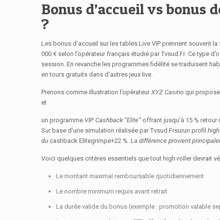
Bonus d’accueil vs bonus de
?
Les bonus d’accueil sur les tables Live VIP prennent souvent l
000 € selon l’opérateur français étudié par Tvsud.Fr
.
Ce type d’o
session​. En revanche les programmes fidélité se traduisent hab
en tours gratuits dans d’autres jeux live​.
Prenons comme illustration l’opérateur
XYZ Casino
qui propose d
et
un programme
VIP Cashback “Elite”
offrant jusqu’à 15 % retour
Sur base d’une simulation réalisée par Tvsud.Fr
sur
un profil
high 
du
cashback Elite
grimpe
+22 %
​. La différence provient principa
Voici quelques critères essentiels que tout high‑roller devrait vé
Le montant maximal remboursable quotidiennement
Le nombre minimum requis avant retrait
La durée valide du bonus (exemple : promotion valable se