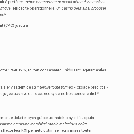
ilité préférée,
même comportement social détecté via cookies
.
ent que
l’efficacité opérationnelle.
Un casino peut ainsi proposer
es*.
jusqu’à ­­­­­­­­­­­­­­­­­­­­­­­­­­­­­­­­­­­­­­­­­­­– – – – – – – – – – – – – – – – – – – ————
entre 5 %et 12 %, touten conservantou réduisant légèrementles
çais envisagent déjà
d’interdire toute forme
d‘« ciblage prédictif »
que jugée abusive dans cet écosystème très concurrentiel.*
tementle ticket moyen grâceaux match‐play initiaux puis
pour maintenirune rentabilité stable malgrédes coûts
ecte leur ROI permetd’optimiser leurs mises touten