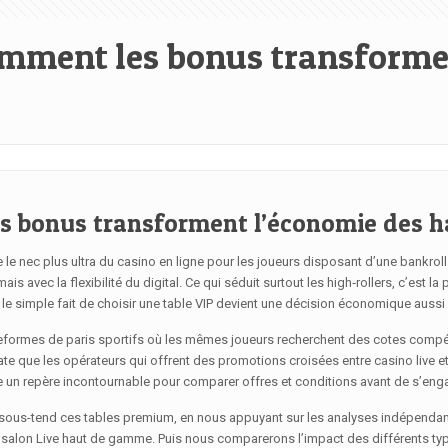
comment les bonus transforme
les bonus transforment l’économie des 
e nec plus ultra du casino en ligne pour les joueurs disposant d’une bankroll 
ais avec la flexibilité du digital. Ce qui séduit surtout les high‑rollers, c’es
le simple fait de choisir une table VIP devient une décision économique aussi
ateformes de paris sportifs où les mêmes joueurs recherchent des cotes compét
ate que les opérateurs qui offrent des promotions croisées entre casino live e
n repère incontournable pour comparer offres et conditions avant de s’engag
sous-tend ces tables premium, en nous appuyant sur les analyses indépendan
d’un salon Live haut de gamme. Puis nous comparerons l’impact des différents ty