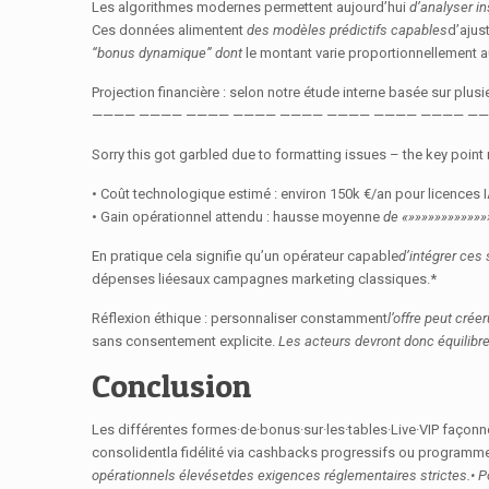
Les algorithmes modernes permettent aujourd’hui
d’analyser i
Ces données alimentent
des modèles prédictifs capables
d’ajus
“bonus dynamique” dont
le montant varie proportionnellement 
Projection financière : selon notre étude interne basée sur plus
———— ———— ———— ———— ———— ———— ———— ———— —
Sorry this got garbled due to formatting issues – the key point 
• Coût technologique estimé : environ 150k €/an pour licences I
• Gain opérationnel attendu : hausse moyenne
de ­­­­­­­­­­­­«»»»»»»»»
En pratique cela signifie qu’un opérateur capable
d’intégrer ces
dépenses liéesaux campagnes marketing classiques.*
Réflexion éthique : personnaliser constamment
l’offre peut cré
sans consentement explicite.
Les acteurs devront donc équilibre
Conclusion
Les différentes formes·de·bonus·sur·les·tables·Live·VIP façonne
consolidentla fidélité via cashbacks progressifs ou programme
opérationnels élevésetdes exigences réglementaires strictes.• Po