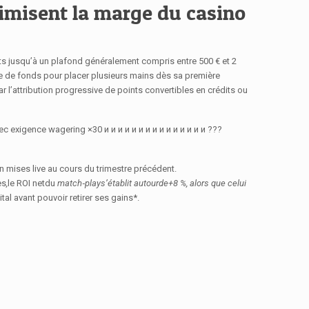
ximisent la marge du casino
ôts jusqu’à un plafond généralement compris entre 500 € et 2
e de fonds pour placer plusieurs mains dès sa première
 l’attribution progressive de points convertibles en crédits ou
ec exigence wagering ×30 и и и и и и и и и и и и и и и ???
 mises live au cours du trimestre précédent​.
es
,
le ROI net
du
match‑play
s’établit autour
de
+8 %, alors que celui
tal avant pouvoir retirer ses gains*.