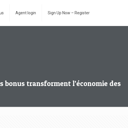
us
Agent login
Sign Up Now – Register
les bonus transforment l’économie des