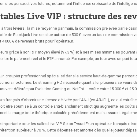
ons les perspectives futures, notamment l’influence croissante de l’intelligence
bles Live VIP : structure des rev
à trois leviers : la mise moyenne par main, la commission prélevée par le casino
rtie de Blackjack Live se situe autour de 500 €, avec un taux de commission va
 4 000 € de revenus bruts pour l’opérateur.
 joueurs grâce à son RTP moyen élevé (97,3 %) et à ses mises minimales pouvant 
tre le paiement réel et le RTP annoncé. Par exemple, un tour avec un pari total
. Un croupier professionnel spécialisé dans le service haut‑de‑gamme perçoit g
rnois nocturnes. Le streaming HD nécessite quant à lui plusieurs serveurs déd
 souvent délivrée par Evolution Gaming ou NetEnt – coûte entre 15 000 € et 25 
français d’obtenir une licence délivrée par l’ANJ (ex‑ARJEL), ce qui entraîne d
oit être soumise à un contrôle anti‑blanchiment strict qui augmente les coûts
ement la marge brute théorique calculée précédemment mais assurent également
 importante pour les salles Live VIP. Selon Tvsud.Fr
,
un opérateur français dépe
 rétention supérieur à 70 %​. Cette dépense est amortie dès que le joueur dépa