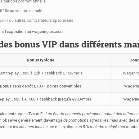
 la période promotionnelle
f” lié au volume cumulé
d.Fr ou autres comparateurs spécialisés
nt l’exposition au wagering excessif.​
des bonus VIP dans différents ma
Bonus typique
Cond
Match‑play jusqu’à £2k + cashback £150/mois
Wagering
Bonus sans dépôt £100 + points convertibles
Wagering
‑play jusqu’à €1500 + cashback jusqu’à €300/mois
Wagering
ipalement depuis Tvsud.Fr
. Les écarts observés proviennent autant des différence
on observe généralement davantage
de promotions agressives mais avec
des e
ncernant
les licences locales
, ce qui explique
un ROI moindre malgré
des montant