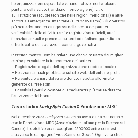
Le organizzazioni supportate variano notevolmente: alcune
puntano sulla salute (fondazioni oncologiche), altre
sull’istruzione (scuole tecniche nelle regioni meridionali) e altre
ancora su emergenze umanitarie (aiuti post‑sisma). Gli operatori
più seri adottano criteri rigorosi nella scelta dei partner:
verificabilità delle attività tramite registrazioni ufficiali, audit
finanziari annuali e presenza sul territorio italiano garantita da
uffici locali o collaborazioni con enti governativi.
Pizzeriadimatteo.Com ha stilato una checklist usata dai migliori
casinò per valutare la trasparenza dei partner:
– Registrazione legale dell’organizzazione (codice fiscale).
– Relazioni annuali pubblicate sul sito web dell’ente no‑profit.
– Percentuale chiara del valore donato rispetto alle vincite
generate dai free spin.
– Possibilità per il giocatore di scegliere tra più cause durante
l’attivazione del bonus.
Caso studio:
LuckySpin Casino
& Fondazione AIRC
Nel dicembre 2023
LuckySpin Casino
ha avviato una partnership
con la Fondazione AIRC (Associazione Italiana per la Ricerca sul
Cancro). L’obiettivo era raccogliere €200 000 entro sei mesi
attraverso le campagne “Free Spins for Good”. Ogni volta che un