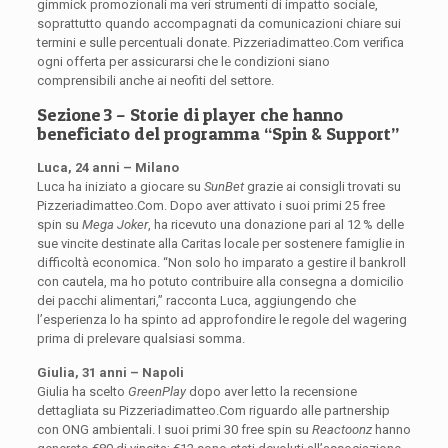
gimmick promozionali ma veri strumenti di impatto sociale,
soprattutto quando accompagnati da comunicazioni chiare sui
termini e sulle percentuali donate. Pizzeriadimatteo.Com verifica
ogni offerta per assicurarsi che le condizioni siano
comprensibili anche ai neofiti del settore.
Sezione 3 – Storie di player che hanno
beneficiato del programma “Spin & Support”
Luca, 24 anni – Milano
Luca ha iniziato a giocare su
SunBet
grazie ai consigli trovati su
Pizzeriadimatteo.Com. Dopo aver attivato i suoi primi 25 free
spin su
Mega Joker
, ha ricevuto una donazione pari al 12 % delle
sue vincite destinate alla Caritas locale per sostenere famiglie in
difficoltà economica. “Non solo ho imparato a gestire il bankroll
con cautela, ma ho potuto contribuire alla consegna a domicilio
dei pacchi alimentari,” racconta Luca, aggiungendo che
l’esperienza lo ha spinto ad approfondire le regole del wagering
prima di prelevare qualsiasi somma.
Giulia, 31 anni – Napoli
Giulia ha scelto
GreenPlay
dopo aver letto la recensione
dettagliata su Pizzeriadimatteo.Com riguardo alle partnership
con ONG ambientali. I suoi primi 30 free spin su
Reactoonz
hanno