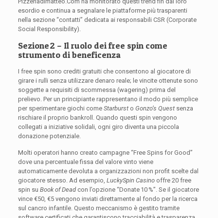
Pizzeriadimatteo.Com ha monitorato questi trend fin dal loro
esordio e continua a segnalare le piattaforme più trasparenti
nella sezione “contatti” dedicata ai responsabili CSR (Corporate
Social Responsibility).
Sezione 2 – Il ruolo dei free spin come
strumento di beneficenza
I free spin sono crediti gratuiti che consentono al giocatore di
girare i rulli senza utilizzare denaro reale; le vincite ottenute sono
soggette a requisiti di scommessa (wagering) prima del
prelievo. Per un principiante rappresentano il modo più semplice
per sperimentare giochi come
Starburst
o
Gonzo’s Quest
senza
rischiare il proprio bankroll. Quando questi spin vengono
collegati a iniziative solidali, ogni giro diventa una piccola
donazione potenziale.
Molti operatori hanno creato campagne “Free Spins for Good”
dove una percentuale fissa del valore vinto viene
automaticamente devoluta a organizzazioni non profit scelte dal
giocatore stesso. Ad esempio,
LuckySpin Casino
offre 20 free
spin su
Book of Dead
con l’opzione “Donate 10 %”. Se il giocatore
vince €50, €5 vengono inviati direttamente al fondo per la ricerca
sul cancro infantile. Questo meccanismo è gestito tramite
software certificati che garantiscono tracciabilità e trasparenza