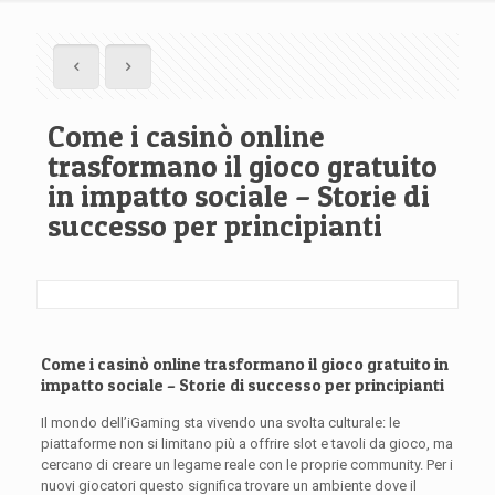
Come i casinò online
trasformano il gioco gratuito
in impatto sociale – Storie di
successo per principianti
Come i casinò online trasformano il gioco gratuito in
impatto sociale – Storie di successo per principianti
Il mondo dell’iGaming sta vivendo una svolta culturale: le
piattaforme non si limitano più a offrire slot e tavoli da gioco, ma
cercano di creare un legame reale con le proprie community. Per i
nuovi giocatori questo significa trovare un ambiente dove il