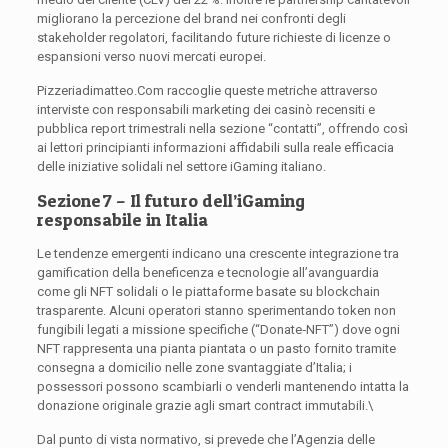
migliorano la percezione del brand nei confronti degli
stakeholder regolatori, facilitando future richieste di licenze o
espansioni verso nuovi mercati europei.
Pizzeriadimatteo.Com raccoglie queste metriche attraverso
interviste con responsabili marketing dei casinò recensiti e
pubblica report trimestrali nella sezione “contatti”, offrendo così
ai lettori principianti informazioni affidabili sulla reale efficacia
delle iniziative solidali nel settore iGaming italiano.
Sezione 7 – Il futuro dell’iGaming
responsabile in Italia
Le tendenze emergenti indicano una crescente integrazione tra
gamification della beneficenza e tecnologie all’avanguardia
come gli NFT solidali o le piattaforme basate su blockchain
trasparente. Alcuni operatori stanno sperimentando token non
fungibili legati a missione specifiche (“Donate‑NFT”) dove ogni
NFT rappresenta una pianta piantata o un pasto fornito tramite
consegna a domicilio nelle zone svantaggiate d’Italia; i
possessori possono scambiarli o venderli mantenendo intatta la
donazione originale grazie agli smart contract immutabili.\
Dal punto di vista normativo, si prevede che l’Agenzia delle