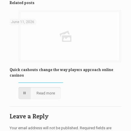
Related posts
June 11, 2026
Quick cashouts change the way players approach online
casinos
Read more
Leave a Reply
Your email address will not be published.
Required fields are