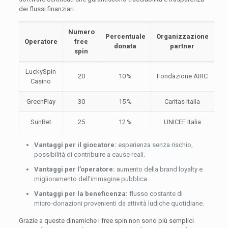
dei flussi finanziari.
Numero
Percentuale
Organizzazione
Operatore
free
donata
partner
spin
LuckySpin
20
10 %
Fondazione AIRC
Casino
GreenPlay
30
15 %
Caritas Italia
SunBet
25
12 %
UNICEF Italia
Vantaggi per il giocatore:
esperienza senza rischio,
possibilità di contribuire a cause reali.
Vantaggi per l’operatore:
aumento della brand loyalty e
miglioramento dell’immagine pubblica.
Vantaggi per la beneficenza:
flusso costante di
micro‑donazioni provenienti da attività ludiche quotidiane.
Grazie a queste dinamiche i free spin non sono più semplici