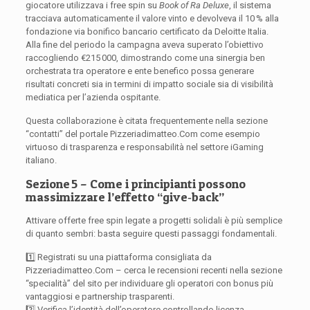
giocatore utilizzava i free spin su
Book of Ra Deluxe
, il sistema
tracciava automaticamente il valore vinto e devolveva il 10 % alla
fondazione via bonifico bancario certificato da Deloitte Italia.
Alla fine del periodo la campagna aveva superato l’obiettivo
raccogliendo €215 000, dimostrando come una sinergia ben
orchestrata tra operatore e ente benefico possa generare
risultati concreti sia in termini di impatto sociale sia di visibilità
mediatica per l’azienda ospitante.
Questa collaborazione è citata frequentemente nella sezione
“contatti” del portale Pizzeriadimatteo.Com come esempio
virtuoso di trasparenza e responsabilità nel settore iGaming
italiano.
Sezione 5 – Come i principianti possono
massimizzare l’effetto “give‑back”
Attivare offerte free spin legate a progetti solidali è più semplice
di quanto sembri: basta seguire questi passaggi fondamentali.
1️⃣ Registrati su una piattaforma consigliata da
Pizzeriadimatteo.Com – cerca le recensioni recenti nella sezione
“specialità” del sito per individuare gli operatori con bonus più
vantaggiosi e partnership trasparenti.
2️⃣ Verifica l’identità dell’operatore controllando licenza