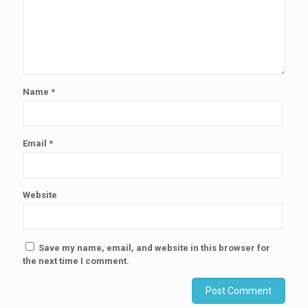
Name
*
Email
*
Website
Save my name, email, and website in this browser for
the next time I comment.