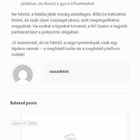
játékban, és élvezd a gyors kifizetéseket.
Ne feledd, a felelős játék mindig elsődleges. Állíts be befizetési
limitet, és csak olyan összeget játssz, amit megengedhetsz
magadnak. Ha ezeket a tippeket követed, a NV Casino a legjobb
partnered lesz a jackpotok világában.
Jó szerencsét, és ne feledd: a nagy nyeremények csak egy
lépésre vannak – a megfelelő tudás és a megfelelő platform
mellett!
sasadmin
Related posts
June 11, 2026