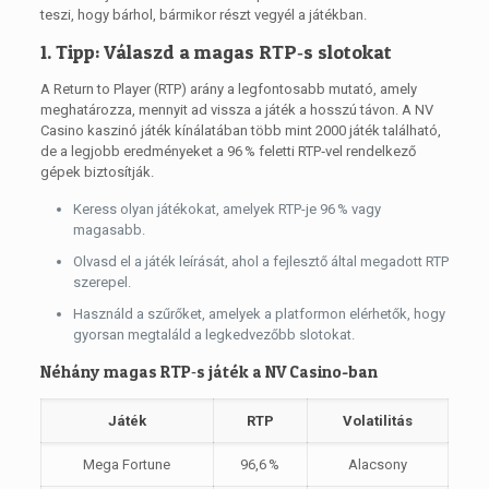
teszi, hogy bárhol, bármikor részt vegyél a játékban.
1. Tipp: Válaszd a magas RTP‑s slotokat
A Return to Player (RTP) arány a legfontosabb mutató, amely
meghatározza, mennyit ad vissza a játék a hosszú távon. A NV
Casino kaszinó játék kínálatában több mint 2000 játék található,
de a legjobb eredményeket a 96 % feletti RTP‑vel rendelkező
gépek biztosítják.
Keress olyan játékokat, amelyek RTP-je 96 % vagy
magasabb.
Olvasd el a játék leírását, ahol a fejlesztő által megadott RTP
szerepel.
Használd a szűrőket, amelyek a platformon elérhetők, hogy
gyorsan megtaláld a legkedvezőbb slotokat.
Néhány magas RTP‑s játék a NV Casino-ban
Játék
RTP
Volatilitás
Mega Fortune
96,6 %
Alacsony