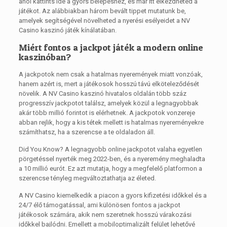
ahol kattints ide a gyors belépéshez, és már itt elkezdheted a
játékot. Az alábbiakban három bevált tippet mutatunk be,
amelyek segítségével növelheted a nyerési esélyeidet a NV
Casino kaszinó játék kínálatában.
Miért fontos a jackpot játék a modern online
kaszinóban?
A jackpotok nem csak a hatalmas nyeremények miatt vonzóak,
hanem azért is, mert a játékosok hosszú távú elköteleződését
növelik. A NV Casino kaszinó hivatalos oldalán több száz
progresszív jackpotot találsz, amelyek közül a legnagyobbak
akár több millió forintot is elérhetnek. A jackpotok vonzereje
abban rejlik, hogy a kis tétek mellett is hatalmas nyereményekre
számíthatsz, ha a szerencse a te oldaladon áll.
Did You Know? A legnagyobb online jackpotot valaha egyetlen
pörgetéssel nyerték meg 2022-ben, és a nyeremény meghaladta
a 10 millió eurót. Ez azt mutatja, hogy a megfelelő platformon a
szerencse tényleg megváltoztathatja az életed.
A NV Casino kiemelkedik a piacon a gyors kifizetési időkkel és a
24/7 élő támogatással, ami különösen fontos a jackpot
játékosok számára, akik nem szeretnek hosszú várakozási
időkkel bajlódni. Emellett a mobiloptimalizált felület lehetővé