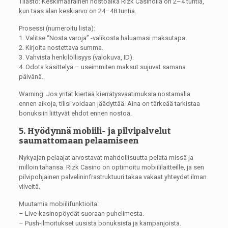
Tilasto: Keskimääräinen nostoaika Rizk Casinolla on 2–4 tuntia,
kun taas alan keskiarvo on 24–48 tuntia.
Prosessi (numeroitu lista):
1. Valitse “Nosta varoja” -valikosta haluamasi maksutapa.
2. Kirjoita nostettava summa.
3. Vahvista henkilöllisyys (valokuva, ID).
4. Odota käsittelyä – useimmiten maksut sujuvat samana
päivänä.
Warning: Jos yrität kiertää kierrätysvaatimuksia nostamalla
ennen aikoja, tilisi voidaan jäädyttää. Aina on tärkeää tarkistaa
bonuksiin liittyvät ehdot ennen nostoa.
5. Hyödynnä mobiili- ja pilvipalvelut
saumattomaan pelaamiseen
Nykyajan pelaajat arvostavat mahdollisuutta pelata missä ja
milloin tahansa. Rizk Casino on optimoitu mobiililaitteille, ja sen
pilvipohjainen palvelininfrastruktuuri takaa vakaat yhteydet ilman
viiveitä.
Muutamia mobiilifunktioita:
– Live‑kasinopöydät suoraan puhelimesta.
– Push‑ilmoitukset uusista bonuksista ja kampanjoista.