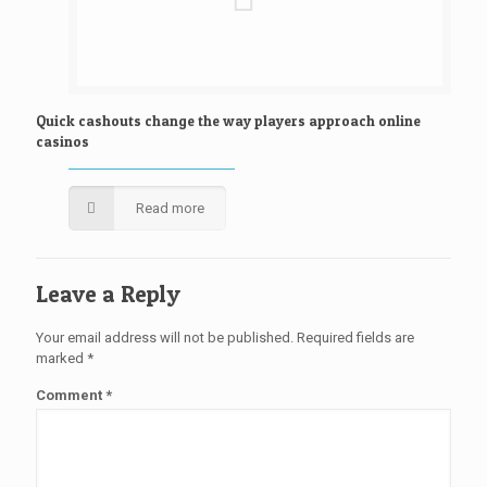
Quick cashouts change the way players approach online
casinos
Read more
Leave a Reply
Your email address will not be published.
Required fields are
marked
*
Comment
*