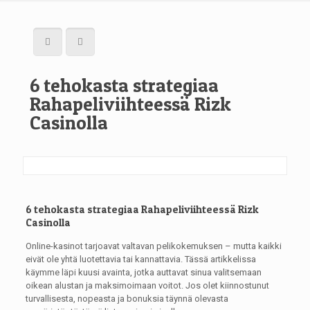
6 tehokasta strategiaa
Rahapeliviihteessä Rizk
Casinolla
6 tehokasta strategiaa Rahapeliviihteessä Rizk
Casinolla
Online-kasinot tarjoavat valtavan pelikokemuksen – mutta kaikki
eivät ole yhtä luotettavia tai kannattavia. Tässä artikkelissa
käymme läpi kuusi avainta, jotka auttavat sinua valitsemaan
oikean alustan ja maksimoimaan voitot. Jos olet kiinnostunut
turvallisesta, nopeasta ja bonuksia täynnä olevasta