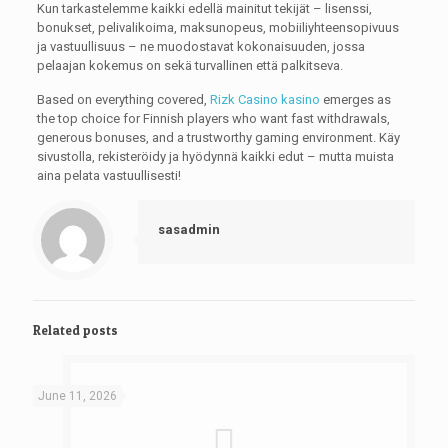
Kun tarkastelemme kaikki edellä mainitut tekijät – lisenssi,
bonukset, pelivalikoima, maksunopeus, mobiiliyhteensopivuus
ja vastuullisuus – ne muodostavat kokonaisuuden, jossa
pelaajan kokemus on sekä turvallinen että palkitseva.
Based on everything covered,
Rizk Casino kasino
emerges as
the top choice for Finnish players who want fast withdrawals,
generous bonuses, and a trustworthy gaming environment. Käy
sivustolla, rekisteröidy ja hyödynnä kaikki edut – mutta muista
aina pelata vastuullisesti!
sasadmin
Related posts
June 11, 2026