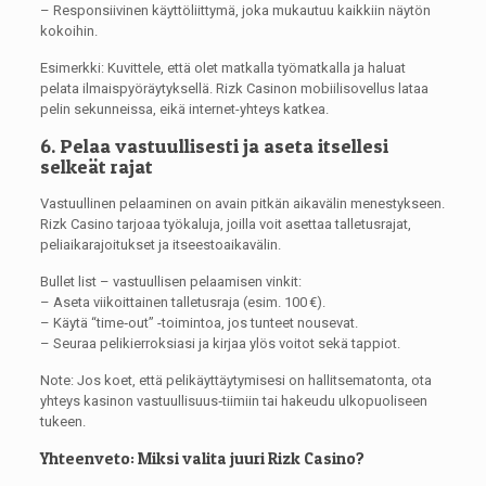
– Responsiivinen käyttöliittymä, joka mukautuu kaikkiin näytön
kokoihin.
Esimerkki: Kuvittele, että olet matkalla työmatkalla ja haluat
pelata ilmaispyöräytyksellä. Rizk Casinon mobiilisovellus lataa
pelin sekunneissa, eikä internet-yhteys katkea.
6. Pelaa vastuullisesti ja aseta itsellesi
selkeät rajat
Vastuullinen pelaaminen on avain pitkän aikavälin menestykseen.
Rizk Casino tarjoaa työkaluja, joilla voit asettaa talletusrajat,
peliaikarajoitukset ja itseestoaikavälin.
Bullet list – vastuullisen pelaamisen vinkit:
– Aseta viikoittainen talletusraja (esim. 100 €).
– Käytä “time‑out” -toimintoa, jos tunteet nousevat.
– Seuraa pelikierroksiasi ja kirjaa ylös voitot sekä tappiot.
Note: Jos koet, että pelikäyttäytymisesi on hallitsematonta, ota
yhteys kasinon vastuullisuus‑tiimiin tai hakeudu ulkopuoliseen
tukeen.
Yhteenveto: Miksi valita juuri Rizk Casino?