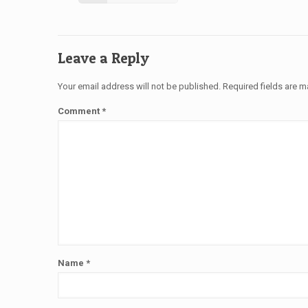
Leave a Reply
Your email address will not be published.
Required fields are 
Comment
*
Name
*