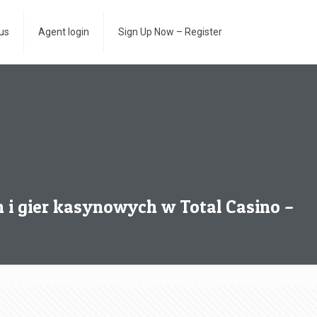
us
Agent login
Sign Up Now – Register
h i gier kasynowych w Total Casino –