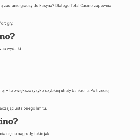
ją zaufanie graczy do kasyna? Dlatego Total Casino zapewnia
ort gry.
ino?
wać wydatki:
j – to zwiększa ryzyko szybkiej utraty bankrollu. Po trzecie,
aczając ustalonego limitu.
sino?
a się na nagrody, takie jak: