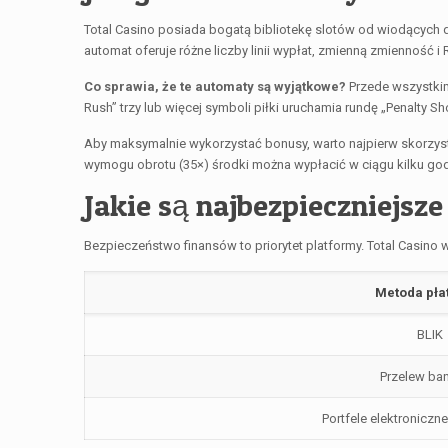
Total Casino posiada bogatą bibliotekę slotów od wiodących d
automat oferuje różne liczby linii wypłat, zmienną zmienność i 
Co sprawia, że te automaty są wyjątkowe?
Przede wszystkim 
Rush” trzy lub więcej symboli piłki uruchamia rundę „Penalty 
Aby maksymalnie wykorzystać bonusy, warto najpierw skorzysta
wymogu obrotu (35×) środki można wypłacić w ciągu kilku god
Jakie są najbezpieczniejsz
Bezpieczeństwo finansów to priorytet platformy. Total Casino 
Metoda pła
BLIK
Przelew ba
Portfele elektroniczne 