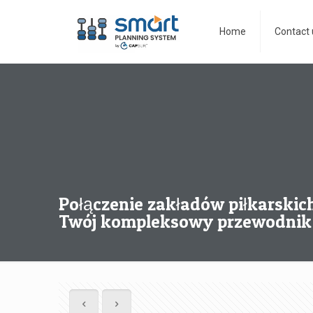
Home
Contact 
Połączenie zakładów piłkarskic
Twój kompleksowy przewodnik