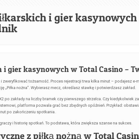
łkarskich i gier kasynowych
dnik
ch i gier kasynowych w Total Casino –
 zweryfikować tożsamość. Proces rejestracji trwa kilka minut – podajesz e‑m
ę „Piłka nożna”. Wybierasz mecz, określasz stawkę i potwierdzasz zakład.
1X2 po zakłady na liczby bramek czy pierwszego strzelca. Czy kiedykolwiek z
stemowi, platforma pozwala grać bez zbędnych opóźnień. Przykład: obstawi
inut po zakończeniu spotkania.
raczy i historię spotkań. To podstawa, która zwiększa szanse na sukces.
yczne z piłką nożną w Total Casi