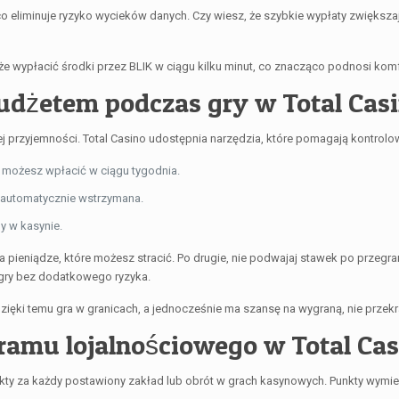
o eliminuje ryzyko wycieków danych. Czy wiesz, że szybkie wypłaty zwiększa
oże wypłacić środki przez BLIK w ciągu kilku minut, co znacząco podnosi komf
budżetem podczas gry w Total Cas
j przyjemności. Total Casino udostępnia narzędzia, które pomagają kontrolo
 możesz wpłacić w ciągu tygodnia.
e automatycznie wstrzymana.
 w kasynie.
 pieniądze, które możesz stracić. Po drugie, nie podwajaj stawek po przegrane
gry bez dodatkowego ryzyka.
 Dzięki temu gra w granicach, a jednocześnie ma szansę na wygraną, nie przekr
gramu lojalnościowego w Total Ca
nkty za każdy postawiony zakład lub obrót w grach kasynowych. Punkty wymieni