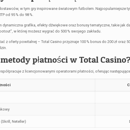
ostawców, w tym gry inspirowane światowym futbolem. Najpopularniejsze tytuły
RTP od 95 % do 98 %.
dynamiczna grafika, efekty dźwiękowe oraz bonusy tematyczne, takie jak dar
Shootout”, w której możesz wygrać do 500 % swojego zakładu.
ć z oferty powitalnej – Total Casino przyznaje 100 % bonus do 200 zł oraz
zin.
e metody płatności w Total Casino
współpracuje z licencjonowanymi operatorami płatności, oferując następujące
tności
C
nkowy
(Skrill, Neteller)