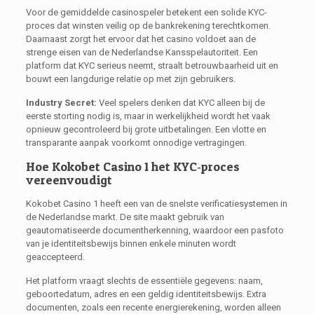
Voor de gemiddelde casinospeler betekent een solide KYC-
proces dat winsten veilig op de bankrekening terechtkomen.
Daarnaast zorgt het ervoor dat het casino voldoet aan de
strenge eisen van de Nederlandse Kansspelautoriteit. Een
platform dat KYC serieus neemt, straalt betrouwbaarheid uit en
bouwt een langdurige relatie op met zijn gebruikers.
Industry Secret:
Veel spelers denken dat KYC alleen bij de
eerste storting nodig is, maar in werkelijkheid wordt het vaak
opnieuw gecontroleerd bij grote uitbetalingen. Een vlotte en
transparante aanpak voorkomt onnodige vertragingen.
Hoe Kokobet Casino 1 het KYC‑proces
vereenvoudigt
Kokobet Casino 1 heeft een van de snelste verificatiesystemen in
de Nederlandse markt. De site maakt gebruik van
geautomatiseerde documentherkenning, waardoor een pasfoto
van je identiteitsbewijs binnen enkele minuten wordt
geaccepteerd.
Het platform vraagt slechts de essentiële gegevens: naam,
geboortedatum, adres en een geldig identiteitsbewijs. Extra
documenten, zoals een recente energierekening, worden alleen