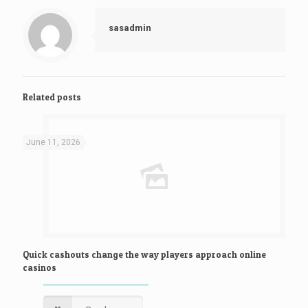
sasadmin
Related posts
June 11, 2026
Quick cashouts change the way players approach online
casinos