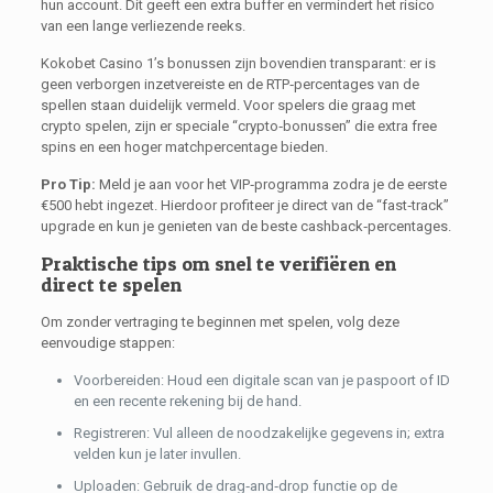
hun account. Dit geeft een extra buffer en vermindert het risico
van een lange verliezende reeks.
Kokobet Casino 1’s bonussen zijn bovendien transparant: er is
geen verborgen inzetvereiste en de RTP‑percentages van de
spellen staan duidelijk vermeld. Voor spelers die graag met
crypto spelen, zijn er speciale “crypto‑bonussen” die extra free
spins en een hoger matchpercentage bieden.
Pro Tip:
Meld je aan voor het VIP‑programma zodra je de eerste
€500 hebt ingezet. Hierdoor profiteer je direct van de “fast‑track”
upgrade en kun je genieten van de beste cashback‑percentages.
Praktische tips om snel te verifiëren en
direct te spelen
Om zonder vertraging te beginnen met spelen, volg deze
eenvoudige stappen:
Voorbereiden: Houd een digitale scan van je paspoort of ID
en een recente rekening bij de hand.
Registreren: Vul alleen de noodzakelijke gegevens in; extra
velden kun je later invullen.
Uploaden: Gebruik de drag‑and‑drop functie op de