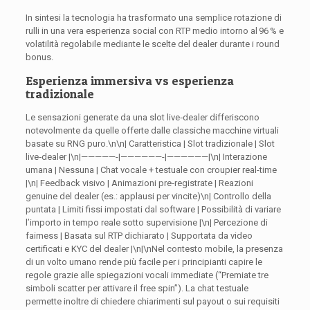
In sintesi la tecnologia ha trasformato una semplice rotazione di
rulli in una vera esperienza social con RTP medio intorno al 96 % e
volatilità regolabile mediante le scelte del dealer durante i round
bonus.
Esperienza immersiva vs esperienza
tradizionale
Le sensazioni generate da una slot live‑dealer differiscono
notevolmente da quelle offerte dalle classiche macchine virtuali
basate su RNG puro.\n\n| Caratteristica | Slot tradizionale | Slot
live‑dealer |\n|—————-|——————-|——————|\n| Interazione
umana | Nessuna | Chat vocale + testuale con croupier real-time
|\n| Feedback visivo | Animazioni pre‑registrate | Reazioni
genuine del dealer (es.: applausi per vincite)\n| Controllo della
puntata | Limiti fissi impostati dal software | Possibilità di variare
l’importo in tempo reale sotto supervisione |\n| Percezione di
fairness | Basata sul RTP dichiarato | Supportata da video
certificati e KYC del dealer |\n|\nNel contesto mobile, la presenza
di un volto umano rende più facile per i principianti capire le
regole grazie alle spiegazioni vocali immediate (“Premiate tre
simboli scatter per attivare il free spin”). La chat testuale
permette inoltre di chiedere chiarimenti sul payout o sui requisiti