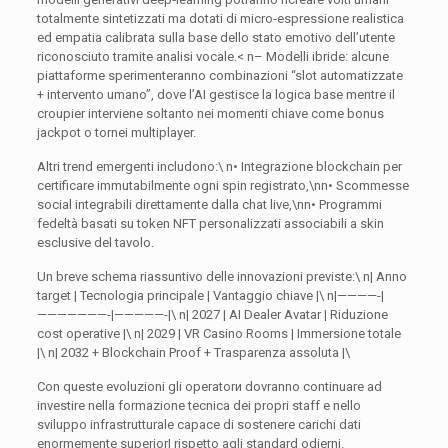
totalmente sintetizzati ma dotati di micro‑espressione realistica
ed empatia calibrata sulla base dello stato emotivo dell’utente
riconosciuto tramite analisi vocale.< n– Modelli ibride: alcune
piattaforme sperimenteranno combinazioni “slot automatizzate
+ intervento umano”, dove l’AI gestisce la logica base mentre il
croupier interviene soltanto nei momenti chiave come bonus
jackpot o tornei multiplayer.
Altri trend emergenti includono:\ n• Integrazione blockchain per
certificare immutabilmente ogni spin registrato,\nn• Scommesse
social integrabili direttamente dalla chat live,\nn• Programmi
fedeltà basati su token NFT personalizzati associabili a skin
esclusive del tavolo.
Un breve schema riassuntivo delle innovazioni previste:\ n| Anno
target | Tecnologia principale | Vantaggio chiave |\ n|————-|
———————-|—————-|\ n| 2027 | AI Dealer Avatar | Riduzione
cost operative |\ n| 2029 | VR Casino Rooms | Immersione totale
|\ n| 2032 + Blockchain Proof + Trasparenza assoluta |\
Con queste evoluzioni gli operatorи dovranno continuare ad
investire nella formazione tecnica dei propri staff e nello
sviluppo infrastrutturale capace di sostenere carichi dati
enormemente superior​I rispetto agli standard odierni.