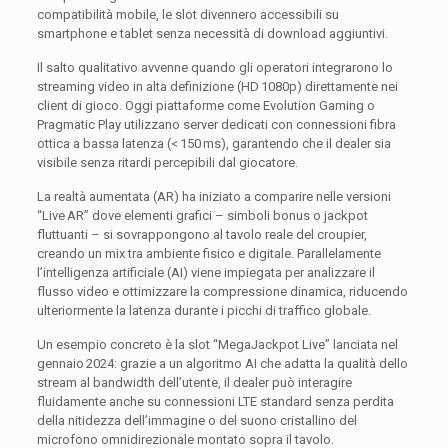
compatibilità mobile, le slot divennero accessibili su
smartphone e tablet senza necessità di download aggiuntivi.
Il salto qualitativo avvenne quando gli operatori integrarono lo
streaming video in alta definizione (HD 1080p) direttamente nei
client di gioco. Oggi piattaforme come Evolution Gaming o
Pragmatic Play utilizzano server dedicati con connessioni fibra
ottica a bassa latenza (< 150 ms), garantendo che il dealer sia
visibile senza ritardi percepibili dal giocatore.
La realtà aumentata (AR) ha iniziato a comparire nelle versioni
“Live AR” dove elementi grafici – simboli bonus o jackpot
fluttuanti – si sovrappongono al tavolo reale del croupier,
creando un mix tra ambiente fisico e digitale. Parallelamente
l’intelligenza artificiale (AI) viene impiegata per analizzare il
flusso video e ottimizzare la compressione dinamica, riducendo
ulteriormente la latenza durante i picchi di traffico globale.
Un esempio concreto è la slot “MegaJackpot Live” lanciata nel
gennaio 2024: grazie a un algoritmo AI che adatta la qualità dello
stream al bandwidth dell’utente, il dealer può interagire
fluidamente anche su connessioni LTE standard senza perdita
della nitidezza dell’immagine o del suono cristallino del
microfono omnidirezionale montato sopra il tavolo.