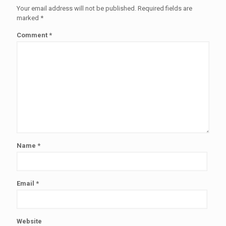
Your email address will not be published.
Required fields are
marked
*
Comment
*
Name
*
Email
*
Website