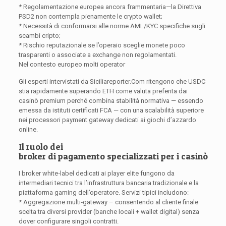
* Regolamentazione europea ancora frammentaria—la Direttiva
PSD2 non contempla pienamente le crypto wallet;
* Necessità di conformarsi alle norme AML/KYC specifiche sugli
scambi cripto;
* Rischio reputazionale se l’operaio sceglie monete poco
trasparenti o associate a exchange non regolamentati.
Gli esperti intervistati da Siciliareporter.Com ritengono che USDC
stia rapidamente superando ETH come valuta preferita dai
casinò premium perché combina stabilità normativa — essendo
emessa da istituti certificati FCA — con una scalabilità superiore
nei processori payment gateway dedicati ai giochi d’azzardo
online.
Il ruolo dei
broker di pagamento specializzati per i casinò
I broker white‑label dedicati ai player elite fungono da
intermediari tecnici tra l’infrastruttura bancaria tradizionale e la
piattaforma gaming dell’operatore. Servizi tipici includono:
* Aggregazione multi‑gateway – consentendo al cliente finale
scelta tra diversi provider (banche locali + wallet digital) senza
dover configurare singoli contratti.