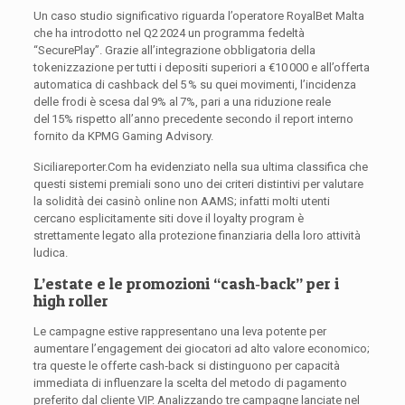
Un caso studio significativo riguarda l’operatore RoyalBet Malta
che ha introdotto nel Q2 2024 un programma fedeltà
“SecurePlay”. Grazie all’integrazione obbligatoria della
tokenizzazione per tutti i depositi superiori a €10 000 e all’offerta
automatica di cashback del 5 % su quei movimenti, l’incidenza
delle frodi è scesa dal 9% al 7%, pari a una riduzione reale
del 15% rispetto all’anno precedente secondo il report interno
fornito da KPMG Gaming Advisory.
Siciliareporter.Com ha evidenziato nella sua ultima classifica che
questi sistemi premiali sono uno dei criteri distintivi per valutare
la solidità dei casinò online non AAMS; infatti molti utenti
cercano esplicitamente siti dove il loyalty program è
strettamente legato alla protezione finanziaria della loro attività
ludica.​
L’estate e le promozioni “cash‑back” per i
high roller
Le campagne estive rappresentano una leva potente per
aumentare l’engagement dei giocatori ad alto valore economico;
tra queste le offerte cash‑back si distinguono per capacità
immediata di influenzare la scelta del metodo di pagamento
preferito dal cliente VIP. Analizzando tre campagne lanciate nel