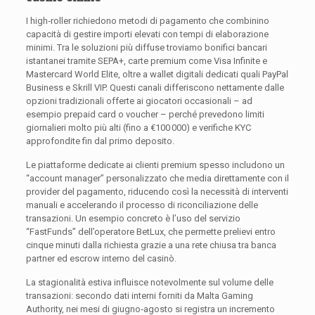
I high‑roller richiedono metodi di pagamento che combinino
capacità di gestire importi elevati con tempi di elaborazione
minimi. Tra le soluzioni più diffuse troviamo bonifici bancari
istantanei tramite SEPA+, carte premium come Visa Infinite e
Mastercard World Elite, oltre a wallet digitali dedicati quali PayPal
Business e Skrill VIP. Questi canali differiscono nettamente dalle
opzioni tradizionali offerte ai giocatori occasionali – ad
esempio prepaid card o voucher – perché prevedono limiti
giornalieri molto più alti (fino a €100 000) e verifiche KYC
approfondite fin dal primo deposito.
Le piattaforme dedicate ai clienti premium spesso includono un
“account manager” personalizzato che media direttamente con il
provider del pagamento, riducendo così la necessità di interventi
manuali e accelerando il processo di riconciliazione delle
transazioni. Un esempio concreto è l’uso del servizio
“FastFunds” dell’operatore BetLux, che permette prelievi entro
cinque minuti dalla richiesta grazie a una rete chiusa tra banca
partner ed escrow interno del casinò.
La stagionalità estiva influisce notevolmente sul volume delle
transazioni: secondo dati interni forniti da Malta Gaming
Authority, nei mesi di giugno‑agosto si registra un incremento