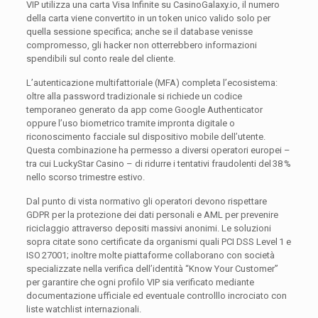
VIP utilizza una carta Visa Infinite su CasinoGalaxy.io, il numero
della carta viene convertito in un token unico valido solo per
quella sessione specifica; anche se il database venisse
compromesso, gli hacker non otterrebbero informazioni
spendibili sul conto reale del cliente.
L’autenticazione multifattoriale (MFA) completa l’ecosistema:
oltre alla password tradizionale si richiede un codice
temporaneo generato da app come Google Authenticator
oppure l’uso biometrico tramite impronta digitale o
riconoscimento facciale sul dispositivo mobile dell’utente.
Questa combinazione ha permesso a diversi operatori europei –
tra cui LuckyStar Casino – di ridurre i tentativi fraudolenti del 38 %
nello scorso trimestre estivo.
Dal punto di vista normativo gli operatori devono rispettare
GDPR per la protezione dei dati personali e AML per prevenire
riciclaggio attraverso depositi massivi anonimi. Le soluzioni
sopra citate sono certificate da organismi quali PCI DSS Level 1 e
ISO 27001; inoltre molte piattaforme collaborano con società
specializzate nella verifica dell’identità “Know Your Customer”
per garantire che ogni profilo VIP sia verificato mediante
documentazione ufficiale ed eventuale controlllo incrociato con
liste watchlist internazionali.