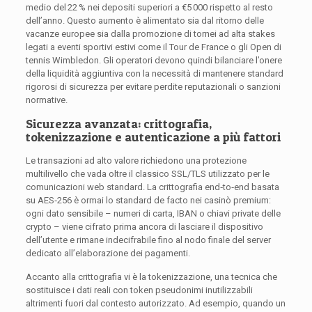
medio del 22 % nei depositi superiori a €5 000 rispetto al resto
dell’anno. Questo aumento è alimentato sia dal ritorno delle
vacanze europee sia dalla promozione di tornei ad alta stakes
legati a eventi sportivi estivi come il Tour de France o gli Open di
tennis Wimbledon. Gli operatori devono quindi bilanciare l’onere
della liquidità aggiuntiva con la necessità di mantenere standard
rigorosi di sicurezza per evitare perdite reputazionali o sanzioni
normative.
Sicurezza avanzata: crittografia,
tokenizzazione e autenticazione a più fattori
Le transazioni ad alto valore richiedono una protezione
multilivello che vada oltre il classico SSL/TLS utilizzato per le
comunicazioni web standard. La crittografia end‑to‑end basata
su AES‑256 è ormai lo standard de facto nei casinò premium:
ogni dato sensibile – numeri di carta, IBAN o chiavi private delle
crypto – viene cifrato prima ancora di lasciare il dispositivo
dell’utente e rimane indecifrabile fino al nodo finale del server
dedicato all’elaborazione dei pagamenti.
Accanto alla crittografia vi è la tokenizzazione, una tecnica che
sostituisce i dati reali con token pseudonimi inutilizzabili
altrimenti fuori dal contesto autorizzato. Ad esempio, quando un