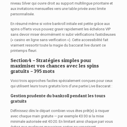
niveau Silver qui ouvre droit au support multilingue prioritaire et
aux invitations mensuelles vers une table privée avec limite
personnalisée.
En résumé même si votre bankroll initiale est petite grâce aux
spins offerts vous pouvez gravir rapidement les échelons VIP
sans devoir miser énormément ni subir vérifications fastidieuses
(« casino en ligne sans verification »). Cette accessibilité fait
vraiment ressortir toute la magie du baccarat live durant ce
printemps fleuri.
Section 4 – Stratégies simples pour
maximiser vos chances avec les spins
gratuits – 395 mots
Voici trois approches faciles spécialement conçues pour ceux
qui utilisent leurs tours gratuits lors d’une partie Live Baccarat :
Gestion prudente du bankroll pendant les tours
gratuits
Définissez dès le départ combien vous êtes prêt(e) à risquer
avec chaque main gratuite — par exemple €0·30 si la mise
minimale autorisée est €0·20. En limitant ainsi chaque pari vous
évitez que quelques mauvaises cartes ne vaporisent