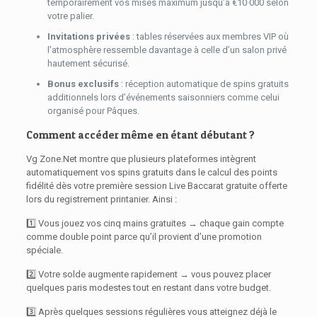
temporairement vos mises maximum jusqu’à €10·000 selon
votre palier.
Invitations privées
: tables réservées aux membres VIP où
l’atmosphère ressemble davantage à celle d’un salon privé
hautement sécurisé.
Bonus exclusifs
: réception automatique de spins gratuits
additionnels lors d’événements saisonniers comme celui
organisé pour Pâques.
Comment accéder même en étant débutant ?
Vg Zone.Net montre que plusieurs plateformes intègrent
automatiquement vos spins gratuits dans le calcul des points
fidélité dès votre première session Live Baccarat gratuite offerte
lors du registrement printanier. Ainsi :
1️⃣ Vous jouez vos cinq mains gratuites → chaque gain compte
comme double point parce qu’il provient d’une promotion
spéciale.
2️⃣ Votre solde augmente rapidement → vous pouvez placer
quelques paris modestes tout en restant dans votre budget.
3️⃣ Après quelques sessions régulières vous atteignez déjà le