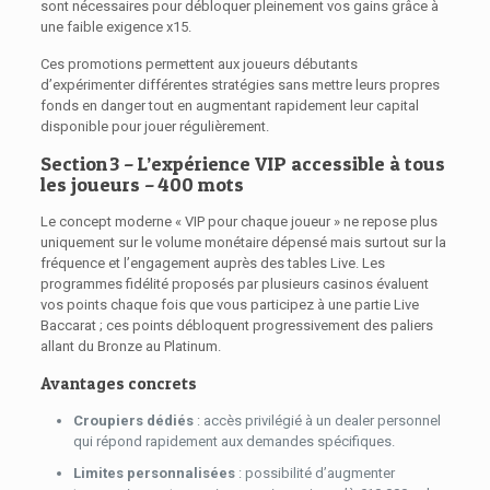
sont nécessaires pour débloquer pleinement vos gains grâce à
une faible exigence x15.
Ces promotions permettent aux joueurs débutants
d’expérimenter différentes stratégies sans mettre leurs propres
fonds en danger tout en augmentant rapidement leur capital
disponible pour jouer régulièrement.
Section 3 – L’expérience VIP accessible à tous
les joueurs – 400 mots
Le concept moderne « VIP pour chaque joueur » ne repose plus
uniquement sur le volume monétaire dépensé mais surtout sur la
fréquence et l’engagement auprès des tables Live. Les
programmes fidélité proposés par plusieurs casinos évaluent
vos points chaque fois que vous participez à une partie Live
Baccarat ; ces points débloquent progressivement des paliers
allant du Bronze au Platinum.
Avantages concrets
Croupiers dédiés
: accès privilégié à un dealer personnel
qui répond rapidement aux demandes spécifiques.
Limites personnalisées
: possibilité d’augmenter