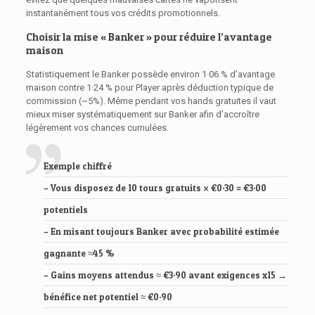
instantanément tous vos crédits promotionnels.
Choisir la mise « Banker » pour réduire l’avantage
maison
Statistiquement le Banker possède environ 1·06 % d’avantage
maison contre 1·24 % pour Player après déduction typique de
commission (~5%). Même pendant vos hands gratuites il vaut
mieux miser systématiquement sur Banker afin d’accroître
légèrement vos chances cumulées.
Exemple chiffré
– Vous disposez de 10 tours gratuits × €0·30 = €3·00
potentiels
– En misant toujours Banker avec probabilité estimée
gagnante ≈45 %
– Gains moyens attendus ≈ €3·90 avant exigences x15 →
bénéfice net potentiel ≈ €0·90