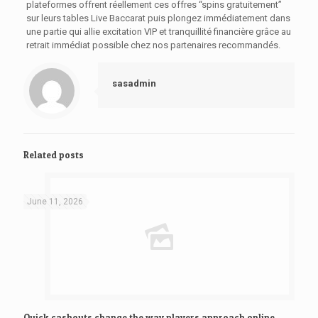
plateformes offrent réellement ces offres “spins gratuitement”
sur leurs tables Live Baccarat puis plongez immédiatement dans
une partie qui allie excitation VIP et tranquillité financière grâce au
retrait immédiat possible chez nos partenaires recommandés.​
sasadmin
Related posts
June 11, 2026
Quick cashouts change the way players approach online